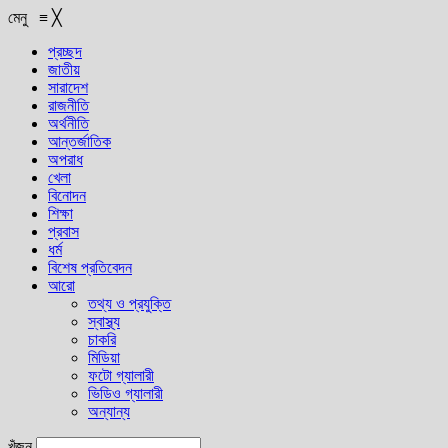
মেনু
≡
╳
প্রচ্ছদ
জাতীয়
সারাদেশ
রাজনীতি
অর্থনীতি
আন্তর্জাতিক
অপরাধ
খেলা
বিনোদন
শিক্ষা
প্রবাস
ধর্ম
বিশেষ প্রতিবেদন
আরো
তথ্য ও প্রযুক্তি
স্বাস্থ্য
চাকরি
মিডিয়া
ফটো গ্যালারী
ভিডিও গ্যালারী
অন্যান্য
খুঁজুন