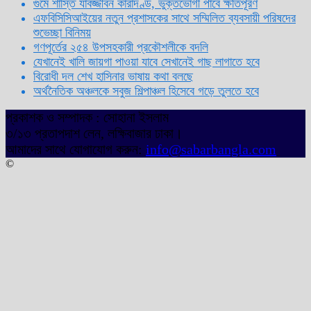
গুমে শাস্তি যাবজ্জীবন কারাদণ্ড, ভুক্তভোগী পাবে ক্ষতিপূরণ
এফবিসিসিআইয়ের নতুন প্রশাসকের সাথে সম্মিলিত ব্যবসায়ী পরিষদের
শুভেচ্ছা বিনিময়
গণপূর্তের ২৫৪ উপসহকারী প্রকৌশলীকে বদলি
যেখানেই খালি জায়গা পাওয়া যাবে সেখানেই গাছ লাগাতে হবে
বিরোধী দল শেখ হাসিনার ভাষায় কথা বলছে
অর্থনৈতিক অঞ্চলকে সবুজ শিল্পাঞ্চল হিসেবে গড়ে তুলতে হবে
প্রকাশক ও সম্পাদক : সোহানা ইসলাম
৩/১৩ প্রতাপদাশ লেন, লক্ষিবাজার ঢাকা।
আমাদের সাথে যোগাযোগ করুন:
info@sabarbangla.com
©