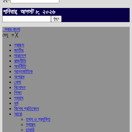
শনিবার, আগস্ট ৮, ২০২৬
সবার বাংলা
মেনু
≡
╳
প্রচ্ছদ
জাতীয়
সারাদেশ
রাজনীতি
অর্থনীতি
আন্তর্জাতিক
অপরাধ
খেলা
বিনোদন
শিক্ষা
প্রবাস
ধর্ম
বিশেষ প্রতিবেদন
আরো
তথ্য ও প্রযুক্তি
স্বাস্থ্য
চাকরি