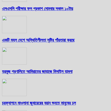
এসএসসি পরীক্ষার ফল প্রকাশ সোমবার সকাল ১০টায়
একটি মহল দেশে অস্থিতিশীলতা সৃষ্টির পাঁয়তারা করছে
হরমুজ প্রণালিতে আমিরাতের জাহাজে মিসাইল হামলা
চরফ্যাশনে মাওলানা জুবায়েরের বয়ান শুনতে মানুষের ঢল