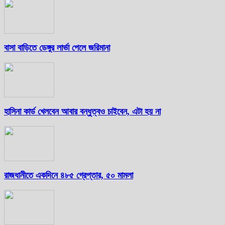
বাসা বাড়িতে ডেঙ্গুর লার্ভা পেলে জরিমানা
হাসিনা কার্ড খেলবেন আবার বন্ধুত্বও চাইবেন, এটা হয় না
রাজধানীতে একদিনে ৪৮৫ গ্রেপ্তার, ৫০ মামলা