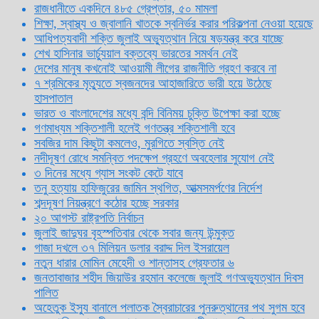
রাজধানীতে একদিনে ৪৮৫ গ্রেপ্তার, ৫০ মামলা
শিক্ষা, স্বাস্থ্য ও জ্বালানি খাতকে স্বনির্ভর করার পরিকল্পনা নেওয়া হয়েছে
আধিপত্যবাদী শক্তি জুলাই অভ্যুত্থান নিয়ে ষড়যন্ত্র করে যাচ্ছে
শেখ হাসিনার ভার্চ্যুয়াল বক্তব্যে ভারতের সমর্থন নেই
দেশের মানুষ কখনোই আওয়ামী লীগের রাজনীতি গ্রহণ করবে না
৭ শ্রমিকের মৃত্যুতে স্বজনদের আহাজারিতে ভারী হয়ে উঠেছে
হাসপাতাল
ভারত ও বাংলাদেশের মধ্যে বন্দি বিনিময় চুক্তি উপেক্ষা করা হচ্ছে
গণমাধ্যম শক্তিশালী হলেই গণতন্ত্র শক্তিশালী হবে
সবজির দাম কিছুটা কমলেও, মুরগিতে স্বস্তি নেই
নদীদূষণ রোধে সমন্বিত পদক্ষেপ গ্রহণে অবহেলার সুযোগ নেই
৩ দিনের মধ্যে গ্যাস সংকট কেটে যাবে
তনু হত্যায় হাফিজুরের জামিন স্থগিত, আত্মসমর্পণের নির্দেশ
শব্দদূষণ নিয়ন্ত্রণে কঠোর হচ্ছে সরকার
২০ আগস্ট রাষ্ট্রপতি নির্বাচন
জুলাই জাদুঘর বৃহস্পতিবার থেকে সবার জন্য উন্মুক্ত
গাজা দখলে ৩৭ মিলিয়ন ডলার বরাদ্দ দিল ইসরায়েল
নতুন ধারার মোমিন মেহেদী ও শান্তাসহ গ্রেফতার ৬
জনতাবাজার শহীদ জিয়াউর রহমান কলেজে জুলাই গণঅভ্যুত্থান দিবস
পালিত
অহেতুক ইস্যু বানালে পলাতক স্বৈরাচারের পুনরুত্থানের পথ সুগম হবে