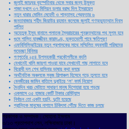
জুলাই জাদুঘর বৃহস্পতিবার থেকে সবার জন্য উন্মুক্ত
গাজা দখলে ৩৭ মিলিয়ন ডলার বরাদ্দ দিল ইসরায়েল
নতুন ধারার মোমিন মেহেদী ও শান্তাসহ গ্রেফতার ৬
জনতাবাজার শহীদ জিয়াউর রহমান কলেজে জুলাই গণঅভ্যুত্থান দিবস
পালিত
অহেতুক ইস্যু বানালে পলাতক স্বৈরাচারের পুনরুত্থানের পথ সুগম হবে
গুমে শাস্তি যাবজ্জীবন কারাদণ্ড, ভুক্তভোগী পাবে ক্ষতিপূরণ
এফবিসিসিআইয়ের নতুন প্রশাসকের সাথে সম্মিলিত ব্যবসায়ী পরিষদের
শুভেচ্ছা বিনিময়
গণপূর্তের ২৫৪ উপসহকারী প্রকৌশলীকে বদলি
যেখানেই খালি জায়গা পাওয়া যাবে সেখানেই গাছ লাগাতে হবে
বিরোধী দল শেখ হাসিনার ভাষায় কথা বলছে
অর্থনৈতিক অঞ্চলকে সবুজ শিল্পাঞ্চল হিসেবে গড়ে তুলতে হবে
বেনজীরের জামিন বাতিলে দুবাইয়ে ‌‘ল’ ফার্ম নিয়োগ
দৈনন্দিন খরচ মেটাতে সাধারণ মানুষ দিশেহারা হয়ে পড়ছে
একমাসে ৩৫ হাজার কোটি টাকার রেমিট্যান্স
নির্বাচন তো একটা হয়নি, দুটো হয়েছে
প্রান্তিক মানুষের নাগালে চিকিৎসা পৌঁছে দিতে কাজ চলছে
প্রকাশক ও সম্পাদক : সোহানা ইসলাম
৩/১৩ প্রতাপদাশ লেন, লক্ষিবাজার ঢাকা।