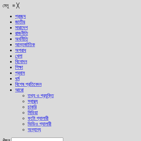
মেনু
≡
╳
প্রচ্ছদ
জাতীয়
সারাদেশ
রাজনীতি
অর্থনীতি
আন্তর্জাতিক
অপরাধ
খেলা
বিনোদন
শিক্ষা
প্রবাস
ধর্ম
বিশেষ প্রতিবেদন
আরো
তথ্য ও প্রযুক্তি
স্বাস্থ্য
চাকরি
মিডিয়া
ফটো গ্যালারী
ভিডিও গ্যালারী
অন্যান্য
খুঁজুন