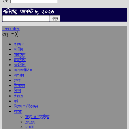
শনিবার, আগস্ট ৮, ২০২৬
সবার বাংলা
মেনু
≡
╳
প্রচ্ছদ
জাতীয়
সারাদেশ
রাজনীতি
অর্থনীতি
আন্তর্জাতিক
অপরাধ
খেলা
বিনোদন
শিক্ষা
প্রবাস
ধর্ম
বিশেষ প্রতিবেদন
আরো
তথ্য ও প্রযুক্তি
স্বাস্থ্য
চাকরি