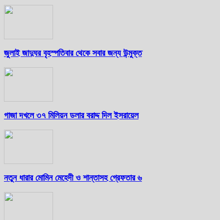
জুলাই জাদুঘর বৃহস্পতিবার থেকে সবার জন্য উন্মুক্ত
গাজা দখলে ৩৭ মিলিয়ন ডলার বরাদ্দ দিল ইসরায়েল
নতুন ধারার মোমিন মেহেদী ও শান্তাসহ গ্রেফতার ৬