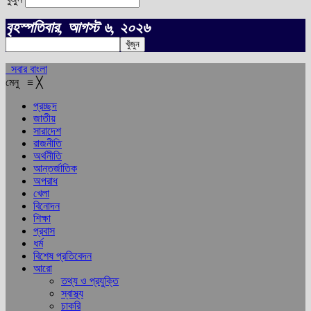
বৃহস্পতিবার, আগস্ট ৬, ২০২৬
সবার বাংলা
মেনু
≡
╳
প্রচ্ছদ
জাতীয়
সারাদেশ
রাজনীতি
অর্থনীতি
আন্তর্জাতিক
অপরাধ
খেলা
বিনোদন
শিক্ষা
প্রবাস
ধর্ম
বিশেষ প্রতিবেদন
আরো
তথ্য ও প্রযুক্তি
স্বাস্থ্য
চাকরি