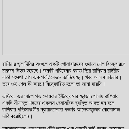
রাশিয়ার ভ্লাদিমির অঞ্চলে একটি গোলাবারুদের গুদামে শেল বিস্ফোরণে
চারজন নিহত হয়েছে। জরুরি পরিষেবার বরাত দিয়ে রাশিয়ার রাষ্ট্রীয়
বার্তা সংস্থা তাস এক প্রতিবেদনে জানিয়েছে। খবর আল জাজিরার।
তবে ওই শেল কী কারণে বিস্ফোরিত হলো তা জানা যায়নি।
এদিকে, এর আগে গত সোমবার ইউক্রেনের ছোড়া গোলায় রাশিয়ার
একটি সীমান্ত শহরের একজন বেসামরিক ব্যক্তি আহত হন বলে
রাশিয়ার পশ্চিমাঞ্চলীয় ব্রায়ানস্কের গভর্নর আলেকজান্ডার বোগোমাজ
দাবি করেছিলেন।
আলেকজান্ডার বোগোমাজ টেলিগ্রামে এক পোস্টে দাবি করেন, সুজেমকা