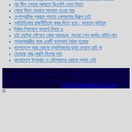
আ.লীগ নেতার আঘাতে বিএনপি নেতা নিহত
সোনা কিনে যেভাবে লাভবান হওয়া যায়
দেশপ্রেমিক প্রজন্ম গড়তে খেলাধুলার বিকল্প নেই
প্রতিহিংসার রাজনীতিকে কবর দিতে হবে : আবদুল কাইয়ূম
ট্রাক-পিকআপ সংঘর্ষে নিহত ৪
দুই মেট্রো স্টেশনে বোমা আতঙ্ক, পাওয়া গেল জর্দার কৌটা-পান
প্রধানমন্ত্রীর সঙ্গে একটি ফলপ্রসূ বৈঠক হয়েছে
বাংলাদেশে আর কোনো ফ্যাসিবাদের ছায়া দেখতে চাই না
বেড়েছে মাছ-মুরগি-ডিমের দাম
বাংলাদেশে উগ্রবাদ ও মৌলবাদের কোনো স্থান নেই
প্রকাশক ও সম্পাদক : সোহানা ইসলাম
৩/১৩ প্রতাপদাশ লেন, লক্ষিবাজার ঢাকা।
আমাদের সাথে যোগাযোগ করুন:
info@sabarbangla.com
©