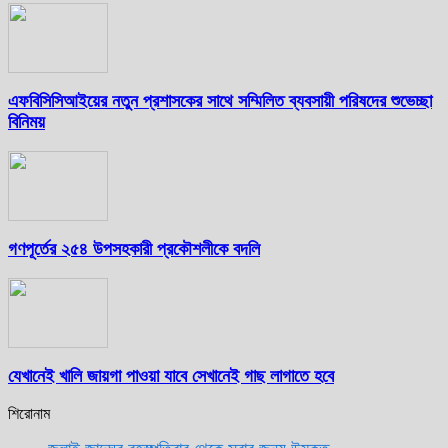
এফবিসিসিআইয়ের নতুন প্রশাসকের সাথে সম্মিলিত ব্যবসায়ী পরিষদের শুভেচ্ছা
বিনিময়
গণপূর্তের ২৫৪ উপসহকারী প্রকৌশলীকে বদলি
যেখানেই খালি জায়গা পাওয়া যাবে সেখানেই গাছ লাগাতে হবে
শিরোনাম