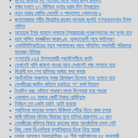
জুলাই জাদুঘর বৃহস্পতিবার থেকে সবার জন্য উন্মুক্ত
গাজা দখলে ৩৭ মিলিয়ন ডলার বরাদ্দ দিল ইসরায়েল
নতুন ধারার মোমিন মেহেদী ও শান্তাসহ গ্রেফতার ৬
জনতাবাজার শহীদ জিয়াউর রহমান কলেজে জুলাই গণঅভ্যুত্থান দিবস
পালিত
অহেতুক ইস্যু বানালে পলাতক স্বৈরাচারের পুনরুত্থানের পথ সুগম হবে
গুমে শাস্তি যাবজ্জীবন কারাদণ্ড, ভুক্তভোগী পাবে ক্ষতিপূরণ
এফবিসিসিআইয়ের নতুন প্রশাসকের সাথে সম্মিলিত ব্যবসায়ী পরিষদের
শুভেচ্ছা বিনিময়
গণপূর্তের ২৫৪ উপসহকারী প্রকৌশলীকে বদলি
যেখানেই খালি জায়গা পাওয়া যাবে সেখানেই গাছ লাগাতে হবে
বিরোধী দল শেখ হাসিনার ভাষায় কথা বলছে
অর্থনৈতিক অঞ্চলকে সবুজ শিল্পাঞ্চল হিসেবে গড়ে তুলতে হবে
বেনজীরের জামিন বাতিলে দুবাইয়ে ‌‘ল’ ফার্ম নিয়োগ
দৈনন্দিন খরচ মেটাতে সাধারণ মানুষ দিশেহারা হয়ে পড়ছে
একমাসে ৩৫ হাজার কোটি টাকার রেমিট্যান্স
নির্বাচন তো একটা হয়নি, দুটো হয়েছে
প্রান্তিক মানুষের নাগালে চিকিৎসা পৌঁছে দিতে কাজ চলছে
জঙ্গি নাটকের ঘটনায় বিচারের মুখে হাসিনা-হারুনসহ ১০ জন
বেনজীরের মুক্তির বিষয়ে দুদকের কাছে আনুষ্ঠানিক তথ্য নেই
কিছু লোক বিএনপিকে ফ্যাসিবাদের দিকে নিয়ে যাচ্ছে
ঢাকায় আসছেন যুক্তরাষ্ট্রের ২৫ শীর্ষ প্রতিষ্ঠানের ৪৫ ব্যবসায়ী