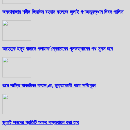
জনতাবাজার শহীদ জিয়াউর রহমান কলেজে জুলাই গণঅভ্যুত্থান দিবস পালিত
অহেতুক ইস্যু বানালে পলাতক স্বৈরাচারের পুনরুত্থানের পথ সুগম হবে
গুমে শাস্তি যাবজ্জীবন কারাদণ্ড, ভুক্তভোগী পাবে ক্ষতিপূরণ
জুলাই সনদের প্রতিটি অক্ষর বাস্তবায়ন করা হবে