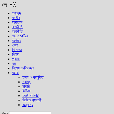
মেনু
≡
╳
প্রচ্ছদ
জাতীয়
সারাদেশ
রাজনীতি
অর্থনীতি
আন্তর্জাতিক
অপরাধ
খেলা
বিনোদন
শিক্ষা
প্রবাস
ধর্ম
বিশেষ প্রতিবেদন
আরো
তথ্য ও প্রযুক্তি
স্বাস্থ্য
চাকরি
মিডিয়া
ফটো গ্যালারী
ভিডিও গ্যালারী
অন্যান্য
খুঁজুন