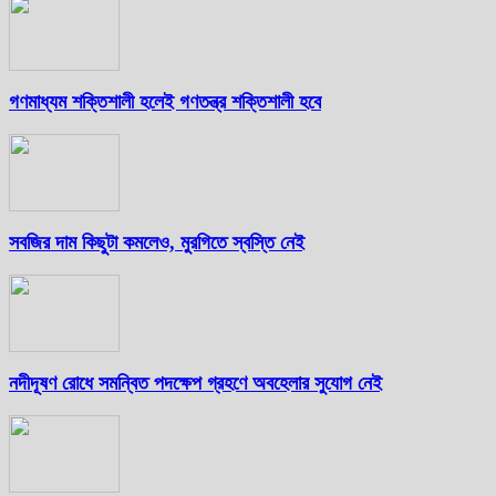
গণমাধ্যম শক্তিশালী হলেই গণতন্ত্র শক্তিশালী হবে
সবজির দাম কিছুটা কমলেও, মুরগিতে স্বস্তি নেই
নদীদূষণ রোধে সমন্বিত পদক্ষেপ গ্রহণে অবহেলার সুযোগ নেই