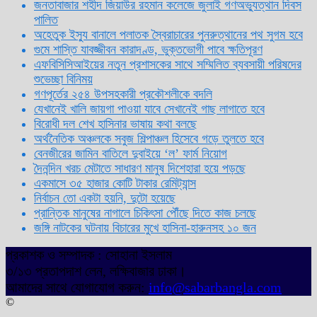
জনতাবাজার শহীদ জিয়াউর রহমান কলেজে জুলাই গণঅভ্যুত্থান দিবস
পালিত
অহেতুক ইস্যু বানালে পলাতক স্বৈরাচারের পুনরুত্থানের পথ সুগম হবে
গুমে শাস্তি যাবজ্জীবন কারাদণ্ড, ভুক্তভোগী পাবে ক্ষতিপূরণ
এফবিসিসিআইয়ের নতুন প্রশাসকের সাথে সম্মিলিত ব্যবসায়ী পরিষদের
শুভেচ্ছা বিনিময়
গণপূর্তের ২৫৪ উপসহকারী প্রকৌশলীকে বদলি
যেখানেই খালি জায়গা পাওয়া যাবে সেখানেই গাছ লাগাতে হবে
বিরোধী দল শেখ হাসিনার ভাষায় কথা বলছে
অর্থনৈতিক অঞ্চলকে সবুজ শিল্পাঞ্চল হিসেবে গড়ে তুলতে হবে
বেনজীরের জামিন বাতিলে দুবাইয়ে ‌‘ল’ ফার্ম নিয়োগ
দৈনন্দিন খরচ মেটাতে সাধারণ মানুষ দিশেহারা হয়ে পড়ছে
একমাসে ৩৫ হাজার কোটি টাকার রেমিট্যান্স
নির্বাচন তো একটা হয়নি, দুটো হয়েছে
প্রান্তিক মানুষের নাগালে চিকিৎসা পৌঁছে দিতে কাজ চলছে
জঙ্গি নাটকের ঘটনায় বিচারের মুখে হাসিনা-হারুনসহ ১০ জন
প্রকাশক ও সম্পাদক : সোহানা ইসলাম
৩/১৩ প্রতাপদাশ লেন, লক্ষিবাজার ঢাকা।
আমাদের সাথে যোগাযোগ করুন:
info@sabarbangla.com
©