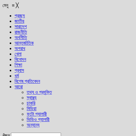
মেনু
≡
╳
প্রচ্ছদ
জাতীয়
সারাদেশ
রাজনীতি
অর্থনীতি
আন্তর্জাতিক
অপরাধ
খেলা
বিনোদন
শিক্ষা
প্রবাস
ধর্ম
বিশেষ প্রতিবেদন
আরো
তথ্য ও প্রযুক্তি
স্বাস্থ্য
চাকরি
মিডিয়া
ফটো গ্যালারী
ভিডিও গ্যালারী
অন্যান্য
খুঁজুন