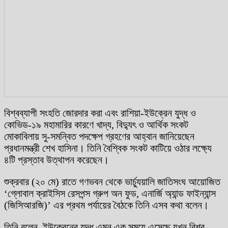
বিশ্বব্যাপী সংহতি জোরদার করা এবং রাশিয়া-ইউক্রেন যুদ্ধ ও
কোভিড-১৯ মহামারির কারণে খাদ্য, বিদ্যুৎ ও আর্থিক সংকট
মোকাবিলায় সু-সমন্বিত পদক্ষেপ গ্রহণের আহ্বান জানিয়েছেন
প্রধানমন্ত্রী শেখ হাসিনা। তিনি বৈশ্বিক সংকট কাটিয়ে ওঠার লক্ষ্যে
৪টি প্রস্তাব উত্থাপন করেছেন।
শুক্রবার (২০ মে) রাতে গণভবন থেকে ভার্চ্যুয়ালি জাতিসংঘ আয়োজিত
‘গ্লোবাল ক্রাইসিস রেসপন্স গ্রুপ অন ফুড, এনার্জি অ্যান্ড ফাইন্যান্স
(জিসিআরজি)’ এর প্রথম পর্যায়ের বৈঠকে তিনি এসব কথা বলেন।
তিনি বলেন, ইউক্রেনের যুদ্ধ এমন এক সময়ে এসেছে যখন বিশ্ব