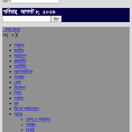
শনিবার, আগস্ট ৮, ২০২৬
সবার বাংলা
মেনু
≡
╳
প্রচ্ছদ
জাতীয়
সারাদেশ
রাজনীতি
অর্থনীতি
আন্তর্জাতিক
অপরাধ
খেলা
বিনোদন
শিক্ষা
প্রবাস
ধর্ম
বিশেষ প্রতিবেদন
আরো
তথ্য ও প্রযুক্তি
স্বাস্থ্য
চাকরি