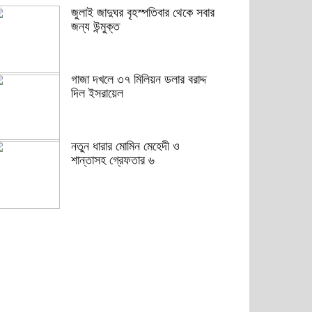
জুলাই জাদুঘর বৃহস্পতিবার থেকে সবার
জন্য উন্মুক্ত
গাজা দখলে ৩৭ মিলিয়ন ডলার বরাদ্দ
দিল ইসরায়েল
নতুন ধারার মোমিন মেহেদী ও
শান্তাসহ গ্রেফতার ৬