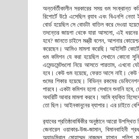
অন্তর্বর্তীকালীন সরকারের সময় গুম সংক্রান্
রিপোর্টে উঠে এসেছিল র‍্যাব এবং বিএনপি নেতা ইল
বোর্ড হয়েছিল সে বোর্ডটা বাতিল করে দেওয়া হয়েছে
তদন্তের জায়গা থেকে যারা আসলো, এই ধরনের ঘটন
হবে? জানতে চাইলে মন্ত্রী বলেন, আপনার কোয়েশ
করেছেন। আমিও মামলা করেছি। আইসিটি কোর
গুম কমিশন যে করা হয়েছিল সেখানে কোনো সুন
এমেন্ডমেন্টগুলো নিয়ে আসতে পারতাম, এখনো যে
হবে। কেউ গুম হয়েছে, ফেরত আসে নাই। কেউ গ
গুমের শিকার হয়েছে। বিভিন্ন রকমের ডেফিনে
পারবে। একটা কমিশন হলো সেখানে শুনানি হবে, 
অথরিটি আবার মামলা করবে। আমি ব্যক্তি হিসে
তো ছিল। আইনকানুনের ব্যাপার। এর চাইতে বেশ
র‍্যাবের প্রতিষ্ঠাবার্ষিকীর অনুষ্ঠানে আরো উপস্থি
জেনারেল ওয়াকার-উজ-জামান, বিমানবাহিনী প্রধা
অ্যাডমিরাল মোহাম্মদ নাজমুল হাসান, পুলিশ