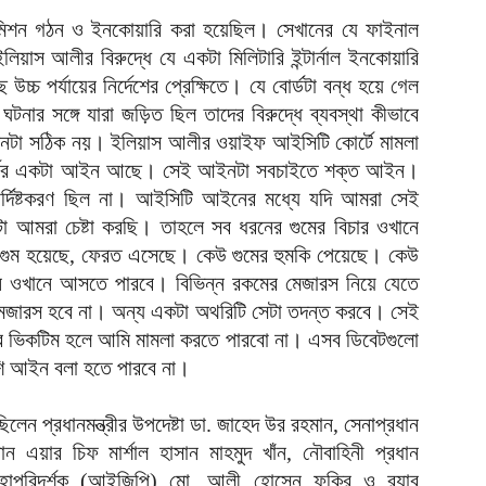
ত কমিশন গঠন ও ইনকোয়ারি করা হয়েছিল। সেখানের যে ফাইনাল
িয়াস আলীর বিরুদ্ধে যে একটা মিলিটারি ইন্টার্নাল ইনকোয়ারি
 উচ্চ পর্যায়ের নির্দেশের প্রেক্ষিতে। যে বোর্ডটা বন্ধ হয়ে গেল
ার সঙ্গে যারা জড়িত ছিল তাদের বিরুদ্ধে ব্যবস্থা কীভাবে
্চনটা সঠিক নয়। ইলিয়াস আলীর ওয়াইফ আইসিটি কোর্টে মামলা
্টের একটা আইন আছে। সেই আইনটা সবচাইতে শক্ত আইন।
ির্দিষ্টকরণ ছিল না। আইসিটি আইনের মধ্যে যদি আমরা সেই
টা আমরা চেষ্টা করছি। তাহলে সব ধরনের গুমের বিচার ওখানে
ুম হয়েছে, ফেরত এসেছে। কেউ গুমের হুমকি পেয়েছে। কেউ
শন ওখানে আসতে পারবে। বিভিন্ন রকমের মেজারস নিয়ে যেতে
মেজারস হবে না। অন্য একটা অথরিটি সেটা তদন্ত করবে। সেই
বে ভিকটিম হলে আমি মামলা করতে পারবো না। এসব ডিবেটগুলো
ি আইন বলা হতে পারবে না।
ত ছিলেন প্রধানমন্ত্রীর উপদেষ্টা ডা. জাহেদ উর রহমান, সেনাপ্রধান
ন এয়ার চিফ মার্শাল হাসান মাহমুদ খাঁন, নৌবাহিনী প্রধান
 মহাপরিদর্শক (আইজিপি) মো. আলী হোসেন ফকির ও র‍্যাব