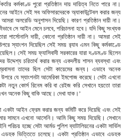
্তার কর্মকাণ্ড পুরো প্রতিষ্ঠান দায় দায়িত্ব নিতে পারে না।
ানের আইনে সেই সব অফিসারদেরকে অ্যাকাউন্টেবল করার জন্য
মরা অলরেডি অনুশাসন দিয়েছি। কারণ প্রতিষ্ঠান দায়ী না।
 কীভাবে সে আইন মেনে চলবে, পরিচালনা হবে। যদি কিছু সংখ্যক
় তারা পার্সোনালি দায়ী, কোনো প্রতিষ্ঠান দায়ী না। আমরা সেই
উপরে স্যাংশন দিয়েছিল সেই সময় র‍্যাব এমন কিছু কর্মকাণ্ডে
য়েছিল। সেই সময় ফ্যাসিবাদী সরকারের যারা দণ্ডমণ্ড ছিলেন
র উদ্দেশ্য চরিতার্থ করার জন্য একদলীয় শাসন ব্যবস্থা এবং
ে উগ্রবাসনা তাদের ছিল সেটা কায়েমের জন্য। এভাবে অনেক
াবের উপরে যে স্যাংশনটা আমেরিকা ইমপোজ করেছে। সেটা এখনো
টা নতুন কোর্স রিনেম করি বা রেইজ করি সেখানে হয়তো তারা
যে এখন অনেক কিছু বাকি আছে। দেখা যাক।’
আমরা একটা আইন ফ্রেম করার জন্য কমিটি করে দিয়েছি এবং সেই
 সামনে এখনো আসেনি। আমি কিছু সময় দিয়েছি। সেখানে
নি পরিচয় হচ্ছে সেটা আর্মড পুলিশ ব্যাটালিয়নের একটা সার্ভিস
টা এডহক ভিত্তিতে চলেছে। একটা প্রতিষ্ঠান এভাবে এডহক