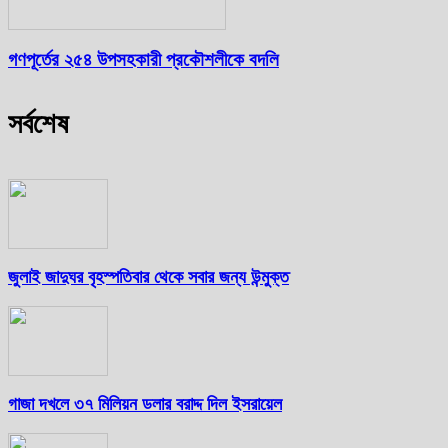
গণপূর্তের ২৫৪ উপসহকারী প্রকৌশলীকে বদলি
সর্বশেষ
জুলাই জাদুঘর বৃহস্পতিবার থেকে সবার জন্য উন্মুক্ত
গাজা দখলে ৩৭ মিলিয়ন ডলার বরাদ্দ দিল ইসরায়েল