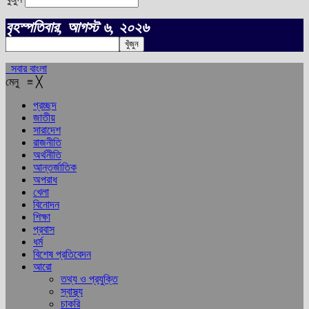
বৃহস্পতিবার, আগস্ট ৬, ২০২৬
সবার বাংলা
মেনু
≡
╳
প্রচ্ছদ
জাতীয়
সারাদেশ
রাজনীতি
অর্থনীতি
আন্তর্জাতিক
অপরাধ
খেলা
বিনোদন
শিক্ষা
প্রবাস
ধর্ম
বিশেষ প্রতিবেদন
আরো
তথ্য ও প্রযুক্তি
স্বাস্থ্য
চাকরি