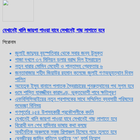
যেখানেই খালি জায়গা পাওয়া যাবে সেখানেই গাছ লাগাতে হবে
শিরোনাম
জুলাই জাদুঘর বৃহস্পতিবার থেকে সবার জন্য উন্মুক্ত
গাজা দখলে ৩৭ মিলিয়ন ডলার বরাদ্দ দিল ইসরায়েল
নতুন ধারার মোমিন মেহেদী ও শান্তাসহ গ্রেফতার ৬
জনতাবাজার শহীদ জিয়াউর রহমান কলেজে জুলাই গণঅভ্যুত্থান দিবস
পালিত
অহেতুক ইস্যু বানালে পলাতক স্বৈরাচারের পুনরুত্থানের পথ সুগম হবে
গুমে শাস্তি যাবজ্জীবন কারাদণ্ড, ভুক্তভোগী পাবে ক্ষতিপূরণ
এফবিসিসিআইয়ের নতুন প্রশাসকের সাথে সম্মিলিত ব্যবসায়ী পরিষদের
শুভেচ্ছা বিনিময়
গণপূর্তের ২৫৪ উপসহকারী প্রকৌশলীকে বদলি
যেখানেই খালি জায়গা পাওয়া যাবে সেখানেই গাছ লাগাতে হবে
বিরোধী দল শেখ হাসিনার ভাষায় কথা বলছে
অর্থনৈতিক অঞ্চলকে সবুজ শিল্পাঞ্চল হিসেবে গড়ে তুলতে হবে
বেনজীরের জামিন বাতিলে দুবাইয়ে ‌‘ল’ ফার্ম নিয়োগ