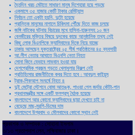
দৈনন্দিন খরচ মেটাতে সাধারণ মানুষ দিশেহারা হয়ে পড়ছে
একমাসে ৩৫ হাজার কোটি টাকার রেমিট্যান্স
নির্বাচন তো একটা হয়নি, দুটো হয়েছে
প্রান্তিক মানুষের নাগালে চিকিৎসা পৌঁছে দিতে কাজ চলছে
জঙ্গি নাটকের ঘটনায় বিচারের মুখে হাসিনা-হারুনসহ ১০ জন
বেনজীরের মুক্তির বিষয়ে দুদকের কাছে আনুষ্ঠানিক তথ্য নেই
কিছু লোক বিএনপিকে ফ্যাসিবাদের দিকে নিয়ে যাচ্ছে
ঢাকায় আসছেন যুক্তরাষ্ট্রের ২৫ শীর্ষ প্রতিষ্ঠানের ৪৫ ব্যবসায়ী
আ.লীগ নেতার আঘাতে বিএনপি নেতা নিহত
সোনা কিনে যেভাবে লাভবান হওয়া যায়
দেশপ্রেমিক প্রজন্ম গড়তে খেলাধুলার বিকল্প নেই
প্রতিহিংসার রাজনীতিকে কবর দিতে হবে : আবদুল কাইয়ূম
ট্রাক-পিকআপ সংঘর্ষে নিহত ৪
দুই মেট্রো স্টেশনে বোমা আতঙ্ক, পাওয়া গেল জর্দার কৌটা-পান
প্রধানমন্ত্রীর সঙ্গে একটি ফলপ্রসূ বৈঠক হয়েছে
বাংলাদেশে আর কোনো ফ্যাসিবাদের ছায়া দেখতে চাই না
বেড়েছে মাছ-মুরগি-ডিমের দাম
বাংলাদেশে উগ্রবাদ ও মৌলবাদের কোনো স্থান নেই
প্রকাশক ও সম্পাদক : সোহানা ইসলাম
৩/১৩ প্রতাপদাশ লেন, লক্ষিবাজার ঢাকা।