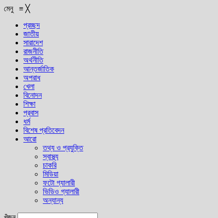
মেনু
≡
╳
প্রচ্ছদ
জাতীয়
সারাদেশ
রাজনীতি
অর্থনীতি
আন্তর্জাতিক
অপরাধ
খেলা
বিনোদন
শিক্ষা
প্রবাস
ধর্ম
বিশেষ প্রতিবেদন
আরো
তথ্য ও প্রযুক্তি
স্বাস্থ্য
চাকরি
মিডিয়া
ফটো গ্যালারী
ভিডিও গ্যালারী
অন্যান্য
খুঁজুন