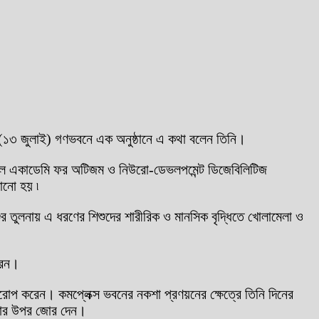
ুধবার (১৩ জুলাই) গণভবনে এক অনুষ্ঠানে এ কথা বলেন তিনি।
ন্যাশনাল একাডেমি ফর অটিজম ও নিউরো-ডেভলপমেন্ট ডিজেবিলিটিজ
ানো হয় ৷
শুর তুলনায় এ ধরণের শিশুদের শারীরিক ও মানসিক বৃদ্ধিতে খোলামেলা ও
করেন।
্বারোপ করেন। কমপ্লেক্স ভবনের নকশা প্রণয়নের ক্ষেত্রে তিনি দিনের
 রাখার উপর জোর দেন।