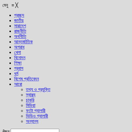
মেনু
≡
╳
প্রচ্ছদ
জাতীয়
সারাদেশ
রাজনীতি
অর্থনীতি
আন্তর্জাতিক
অপরাধ
খেলা
বিনোদন
শিক্ষা
প্রবাস
ধর্ম
বিশেষ প্রতিবেদন
আরো
তথ্য ও প্রযুক্তি
স্বাস্থ্য
চাকরি
মিডিয়া
ফটো গ্যালারী
ভিডিও গ্যালারী
অন্যান্য
খুঁজুন