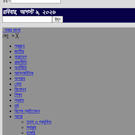
রবিবার, আগস্ট ৯, ২০২৬
সবার বাংলা
মেনু
≡
╳
প্রচ্ছদ
জাতীয়
সারাদেশ
রাজনীতি
অর্থনীতি
আন্তর্জাতিক
অপরাধ
খেলা
বিনোদন
শিক্ষা
প্রবাস
ধর্ম
বিশেষ প্রতিবেদন
আরো
তথ্য ও প্রযুক্তি
স্বাস্থ্য
চাকরি