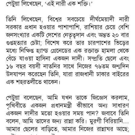
পেটুয়া লিখেছেন, ‘এই নারী এক শক্তি।’
তিনি লিখেছেন, বিশ্বের সবচেয়ে দীর্ঘমেয়াদী নারী
সরকার প্রধান হওয়ার পাশাপাশি, রাশিয়ার চেয়ে বেশি
জনসংখ্যার একটি দেশের নেতৃত্বদান এবং অন্তত ২০ বার
গুপ্তহত্যার চেষ্টা; বিশেষ করে তার চারপাশের ভিড়ের
মধ্যে নিক্ষিপ্ত হ্যান্ড গ্রেনেডের এক রক্তাক্ত হামলা থেকে
বেঁচে যাওয়া হাসিনা একজন দাদী। সম্প্রতি ছেলে এবং
১৬ বছর বয়সী নাতনির সাথে নিজের ৭৬তম জন্মদিন
উদযাপন করেছেন তিনি, যারা রাজধানী ঢাকার বাইরের
এক শহরতলীতে থাকেন।
পেটুয়া বলেছেন, আমি যখন তাকে জিজ্ঞেস করলাম,
পৃথিবীতে একজন প্রধানমন্ত্রী কীভাবে অন্য সাধারণ
একজন দাদীর মতো হওয়ার সময় পান? জবাবে তিনি
বলেন, আমি তাদের জন্য রান্না করি। মুরগী বিরিয়ানি…
আমার ছেলের বাড়িতে, আমার নিজের রান্নাঘর আছে;