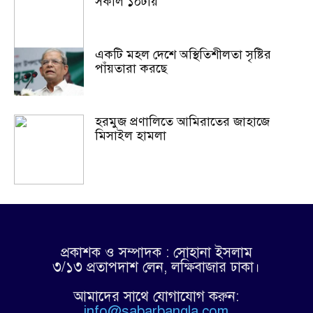
সকাল ১০টায়
একটি মহল দেশে অস্থিতিশীলতা সৃষ্টির
পাঁয়তারা করছে
হরমুজ প্রণালিতে আমিরাতের জাহাজে
মিসাইল হামলা
প্রকাশক ও সম্পাদক : সোহানা ইসলাম
৩/১৩ প্রতাপদাশ লেন, লক্ষিবাজার ঢাকা।
আমাদের সাথে যোগাযোগ করুন:
info@sabarbangla.com