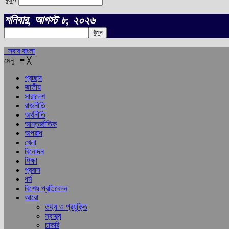
শনিবার, আগস্ট ৮, ২০২৬
সবার বাংলা
মেনু
≡
╳
প্রচ্ছদ
জাতীয়
সারাদেশ
রাজনীতি
অর্থনীতি
আন্তর্জাতিক
অপরাধ
খেলা
বিনোদন
শিক্ষা
প্রবাস
ধর্ম
বিশেষ প্রতিবেদন
আরো
তথ্য ও প্রযুক্তি
স্বাস্থ্য
চাকরি