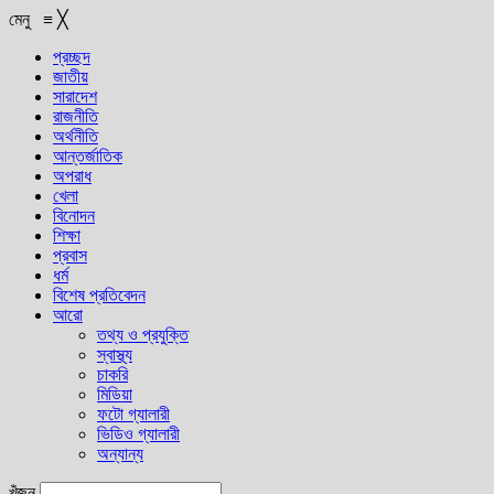
মেনু
≡
╳
প্রচ্ছদ
জাতীয়
সারাদেশ
রাজনীতি
অর্থনীতি
আন্তর্জাতিক
অপরাধ
খেলা
বিনোদন
শিক্ষা
প্রবাস
ধর্ম
বিশেষ প্রতিবেদন
আরো
তথ্য ও প্রযুক্তি
স্বাস্থ্য
চাকরি
মিডিয়া
ফটো গ্যালারী
ভিডিও গ্যালারী
অন্যান্য
খুঁজুন