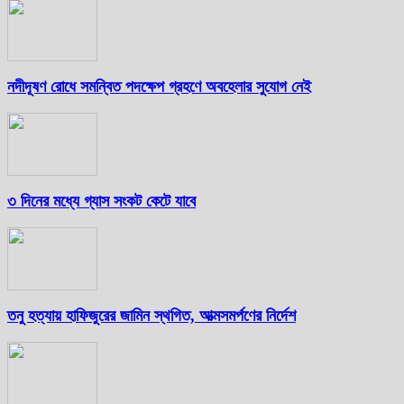
নদীদূষণ রোধে সমন্বিত পদক্ষেপ গ্রহণে অবহেলার সুযোগ নেই
৩ দিনের মধ্যে গ্যাস সংকট কেটে যাবে
তনু হত্যায় হাফিজুরের জামিন স্থগিত, আত্মসমর্পণের নির্দেশ