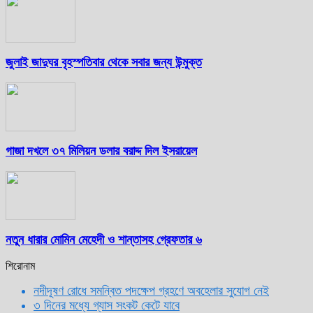
জুলাই জাদুঘর বৃহস্পতিবার থেকে সবার জন্য উন্মুক্ত
গাজা দখলে ৩৭ মিলিয়ন ডলার বরাদ্দ দিল ইসরায়েল
নতুন ধারার মোমিন মেহেদী ও শান্তাসহ গ্রেফতার ৬
শিরোনাম
নদীদূষণ রোধে সমন্বিত পদক্ষেপ গ্রহণে অবহেলার সুযোগ নেই
৩ দিনের মধ্যে গ্যাস সংকট কেটে যাবে