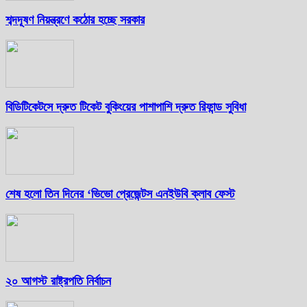
শব্দদূষণ নিয়ন্ত্রণে কঠোর হচ্ছে সরকার
বিডিটিকেটসে দ্রুত টিকেট বুকিংয়ের পাশাপাশি দ্রুত রিফান্ড সুবিধা
শেষ হলো তিন দিনের ‘ভিভো প্রেজেন্টস এনইউবি ক্লাব ফেস্ট
২০ আগস্ট রাষ্ট্রপতি নির্বাচন