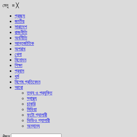
মেনু
≡
╳
প্রচ্ছদ
জাতীয়
সারাদেশ
রাজনীতি
অর্থনীতি
আন্তর্জাতিক
অপরাধ
খেলা
বিনোদন
শিক্ষা
প্রবাস
ধর্ম
বিশেষ প্রতিবেদন
আরো
তথ্য ও প্রযুক্তি
স্বাস্থ্য
চাকরি
মিডিয়া
ফটো গ্যালারী
ভিডিও গ্যালারী
অন্যান্য
খুঁজুন