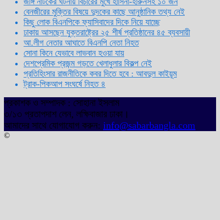
জঙ্গি নাটকের ঘটনায় বিচারের মুখে হাসিনা-হারুনসহ ১০ জন
বেনজীরের মুক্তির বিষয়ে দুদকের কাছে আনুষ্ঠানিক তথ্য নেই
কিছু লোক বিএনপিকে ফ্যাসিবাদের দিকে নিয়ে যাচ্ছে
ঢাকায় আসছেন যুক্তরাষ্ট্রের ২৫ শীর্ষ প্রতিষ্ঠানের ৪৫ ব্যবসায়ী
আ.লীগ নেতার আঘাতে বিএনপি নেতা নিহত
সোনা কিনে যেভাবে লাভবান হওয়া যায়
দেশপ্রেমিক প্রজন্ম গড়তে খেলাধুলার বিকল্প নেই
প্রতিহিংসার রাজনীতিকে কবর দিতে হবে : আবদুল কাইয়ূম
ট্রাক-পিকআপ সংঘর্ষে নিহত ৪
প্রকাশক ও সম্পাদক : সোহানা ইসলাম
৩/১৩ প্রতাপদাশ লেন, লক্ষিবাজার ঢাকা।
আমাদের সাথে যোগাযোগ করুন:
info@sabarbangla.com
©