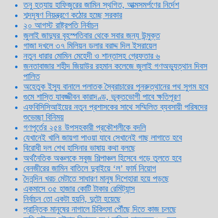
তনু হত্যায় হাফিজুরের জামিন স্থগিত, আত্মসমর্পণের নির্দেশ
শব্দদূষণ নিয়ন্ত্রণে কঠোর হচ্ছে সরকার
২০ আগস্ট রাষ্ট্রপতি নির্বাচন
জুলাই জাদুঘর বৃহস্পতিবার থেকে সবার জন্য উন্মুক্ত
গাজা দখলে ৩৭ মিলিয়ন ডলার বরাদ্দ দিল ইসরায়েল
নতুন ধারার মোমিন মেহেদী ও শান্তাসহ গ্রেফতার ৬
জনতাবাজার শহীদ জিয়াউর রহমান কলেজে জুলাই গণঅভ্যুত্থান দিবস
পালিত
অহেতুক ইস্যু বানালে পলাতক স্বৈরাচারের পুনরুত্থানের পথ সুগম হবে
গুমে শাস্তি যাবজ্জীবন কারাদণ্ড, ভুক্তভোগী পাবে ক্ষতিপূরণ
এফবিসিসিআইয়ের নতুন প্রশাসকের সাথে সম্মিলিত ব্যবসায়ী পরিষদের
শুভেচ্ছা বিনিময়
গণপূর্তের ২৫৪ উপসহকারী প্রকৌশলীকে বদলি
যেখানেই খালি জায়গা পাওয়া যাবে সেখানেই গাছ লাগাতে হবে
বিরোধী দল শেখ হাসিনার ভাষায় কথা বলছে
অর্থনৈতিক অঞ্চলকে সবুজ শিল্পাঞ্চল হিসেবে গড়ে তুলতে হবে
বেনজীরের জামিন বাতিলে দুবাইয়ে ‌‘ল’ ফার্ম নিয়োগ
দৈনন্দিন খরচ মেটাতে সাধারণ মানুষ দিশেহারা হয়ে পড়ছে
একমাসে ৩৫ হাজার কোটি টাকার রেমিট্যান্স
নির্বাচন তো একটা হয়নি, দুটো হয়েছে
প্রান্তিক মানুষের নাগালে চিকিৎসা পৌঁছে দিতে কাজ চলছে