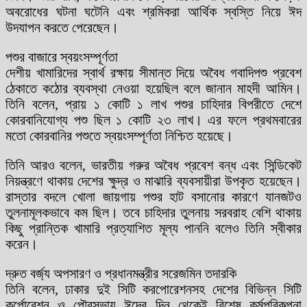
অবরোধের ঘটনা ঘটেনি এবং শ্রমিকরা আর্থিক স্বস্তি নিয়ে ঈদ
উদযাপন করতে পেরেছেন।
পশুর বাজারে স্বয়ংসম্পূর্ণতা
দেশীয় খামারিদের স্বার্থ রক্ষায় সীমান্ত দিয়ে অবৈধ গবাদিপশু প্রবেশ
ঠেকাতে কঠোর ব্যবস্থা নেওয়া হয়েছিল বলে জানান মাহদী আমিন।
তিনি বলেন, প্রায় ১ কোটি ১ লাখ পশুর চাহিদার বিপরীতে দেশে
কোরবানিযোগ্য পশু ছিল ১ কোটি ২৩ লাখ। এর ফলে প্রথমবারের
মতো কোরবানির পশুতে স্বয়ংসম্পূর্ণতা নিশ্চিত হয়েছে।
তিনি আরও বলেন, ভারতীয় গরুর অবৈধ প্রবেশ বন্ধ এবং সিন্ডিকেট
নিয়ন্ত্রণে থাকায় দেশের ক্ষুদ্র ও মাঝারি ব্যবসায়ীরা উপকৃত হয়েছেন।
রাস্তার বদলে খোলা জায়গায় পশুর হাট বসানোর কারণে যানজটও
তুলনামূলকভাবে কম ছিল। তবে চাহিদার তুলনায় সরবরাহ বেশি থাকায়
কিছু প্রান্তিক খামারি প্রত্যাশিত মূল্য পাননি বলেও তিনি স্বীকার
করেন।
দ্রুত বর্জ্য অপসারণ ও প্রধানমন্ত্রীর সরেজমিন তদারকি
তিনি বলেন, ঢাকার দুই সিটি করপোরেশনসহ দেশের বিভিন্ন সিটি
কর্পোরেশন ও পৌরসভায় ঈদের দিন থেকেই বিশেষ কর্মপরিকল্পনা