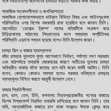
সঙ্গে নবায়নযোগ্য জ্বালানির ব্যবহার বাড়াতে সরকার কাজ করছে।
সামাজিক সংবেদনশীলতা ও জননিরাপত্তা
সামাজিক যোগাযোগমাধ্যমে ভাইরাল বিভিন্ন বিষয় এবং আইনশৃঙ্খলা
পরিস্থিতির ওপর বিশেষ নজরদারি রাখা হয়েছিল বলে জানান তিনি।
আলোচিত ‘ডোনাল্ড ট্রাম্প’ নামের মহিষটিকে সংরক্ষণ করে
চিড়িয়াখানায় পাঠানোর সিদ্ধান্তের ফলে সম্ভাব্য অপ্রীতিকর
পরিস্থিতি এড়ানো সম্ভব হয়েছে বলেও তিনি উল্লেখ করেন।
চামড়া শিল্প ও বাজার ব্যবস্থাপনা
কাঁচা চামড়ার ন্যূনতম মূল্য আগেভাগে নির্ধারণ, পর্যাপ্ত লবণ সরবরাহ
এবং মাঠপর্যায়ে তদারকি জোরদারের কারণে অতীতের তুলনায় চামড়া
অবিক্রীত থাকার ঘটনা কমেছে বলে দাবি করেন মাহ্দী আমিন। তিনি
বলেন, কোথাও কোথাও সমস্যা হলেও সরকার ভবিষ্যতে চামড়ার
ন্যায্যমূল্য নিশ্চিত করতে বহুমুখী উদ্যোগ নেবে।
বাজার স্থিতিশীলতা
চাল, ডাল, তেল, চিনি, মশলাসহ নিত্যপ্রয়োজনীয় পণ্যের বাজারে
বিশেষ টাস্কফোর্স নিয়মিত তদারকি চালিয়েছে বলে জানান তিনি। তার
দাবি, আন্তর্জাতিক বাজারে চাপ থাকা সত্ত্বেও ঈদকে কেন্দ্র করে