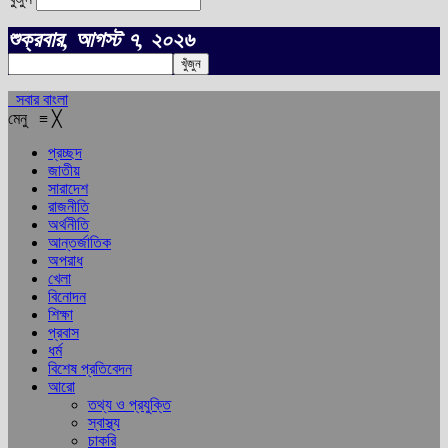
শুক্রবার, আগস্ট ৭, ২০২৬
সবার বাংলা
মেনু
≡
╳
প্রচ্ছদ
জাতীয়
সারাদেশ
রাজনীতি
অর্থনীতি
আন্তর্জাতিক
অপরাধ
খেলা
বিনোদন
শিক্ষা
প্রবাস
ধর্ম
বিশেষ প্রতিবেদন
আরো
তথ্য ও প্রযুক্তি
স্বাস্থ্য
চাকরি