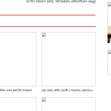
আ’লীগ সমাবেশে হামলা, মাইক্রোবাস-মোটরসাইকেল ভাঙচুর
লিয়ন ডলার বরাদ্দ দিল ইসরায়েল
নতুন ধারার মোমিন মেহেদী ও শান্তাসহ গ্রেফতার ৬