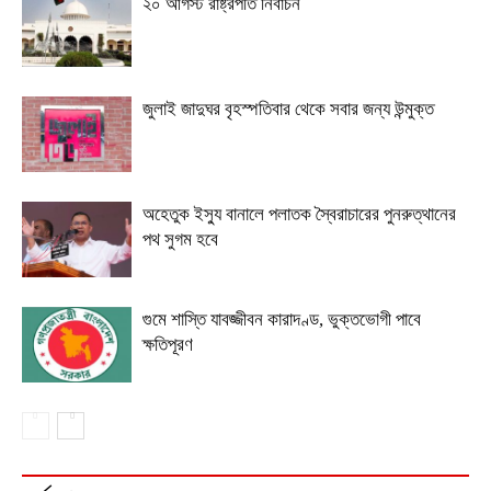
২০ আগস্ট রাষ্ট্রপতি নির্বাচন
জুলাই জাদুঘর বৃহস্পতিবার থেকে সবার জন্য উন্মুক্ত
অহেতুক ইস্যু বানালে পলাতক স্বৈরাচারের পুনরুত্থানের
পথ সুগম হবে
গুমে শাস্তি যাবজ্জীবন কারাদণ্ড, ভুক্তভোগী পাবে
ক্ষতিপূরণ