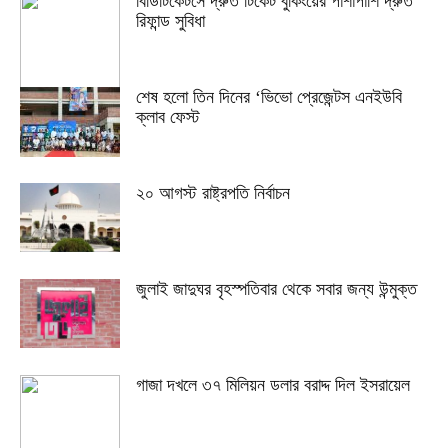
বিডিটিকেটসে দ্রুত টিকেট বুকিংয়ের পাশাপাশি দ্রুত
রিফান্ড সুবিধা
শেষ হলো তিন দিনের ‘ভিভো প্রেজেন্টস এনইউবি
ক্লাব ফেস্ট
২০ আগস্ট রাষ্ট্রপতি নির্বাচন
জুলাই জাদুঘর বৃহস্পতিবার থেকে সবার জন্য উন্মুক্ত
গাজা দখলে ৩৭ মিলিয়ন ডলার বরাদ্দ দিল ইসরায়েল