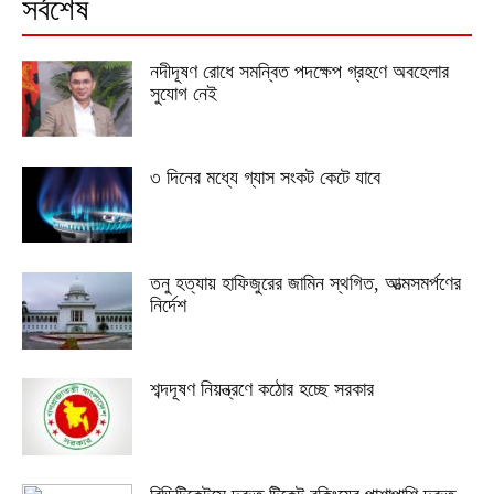
সর্বশেষ
নদীদূষণ রোধে সমন্বিত পদক্ষেপ গ্রহণে অবহেলার
সুযোগ নেই
৩ দিনের মধ্যে গ্যাস সংকট কেটে যাবে
তনু হত্যায় হাফিজুরের জামিন স্থগিত, আত্মসমর্পণের
নির্দেশ
শব্দদূষণ নিয়ন্ত্রণে কঠোর হচ্ছে সরকার