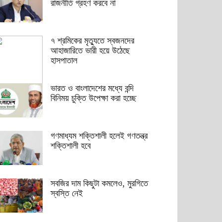
রাজনীতি গ্রহণ করবে না
৭ শ্রমিকের মৃত্যুতে স্বজনদের
আহাজারিতে ভারী হয়ে উঠেছে
হাসপাতাল
ভারত ও বাংলাদেশের মধ্যে বন্দি
বিনিময় চুক্তি উপেক্ষা করা হচ্ছে
গণমাধ্যম শক্তিশালী হলেই গণতন্ত্র
শক্তিশালী হবে
সবজির দাম কিছুটা কমলেও, মুরগিতে
স্বস্তি নেই