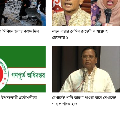
 মিলিয়ন ডলার বরাদ্দ দিল
নতুন ধারার মোমিন মেহেদী ও শান্তাসহ
গ্রেফতার ৬
৪ উপসহকারী প্রকৌশলীকে
যেখানেই খালি জায়গা পাওয়া যাবে সেখানেই
গাছ লাগাতে হবে