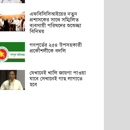
এফবিসিসিআইয়ের নতুন
প্রশাসকের সাথে সম্মিলিত
ব্যবসায়ী পরিষদের শুভেচ্ছা
বিনিময়
গণপূর্তের ২৫৪ উপসহকারী
প্রকৌশলীকে বদলি
যেখানেই খালি জায়গা পাওয়া
যাবে সেখানেই গাছ লাগাতে
হবে