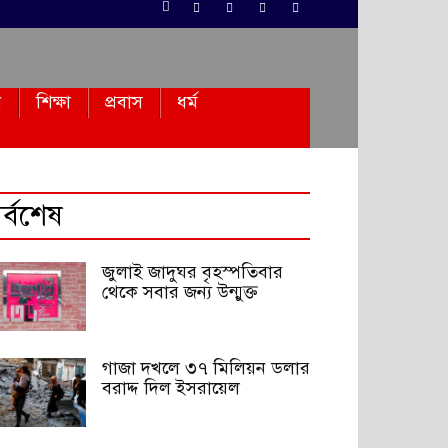
ন
শিক্ষা
প্রবাস
ধর্ম
র্বশেষ
জুলাই জাদুঘর বৃহস্পতিবার
থেকে সবার জন্য উন্মুক্ত
গাজা দখলে ৩৭ মিলিয়ন ডলার
বরাদ্দ দিল ইসরায়েল