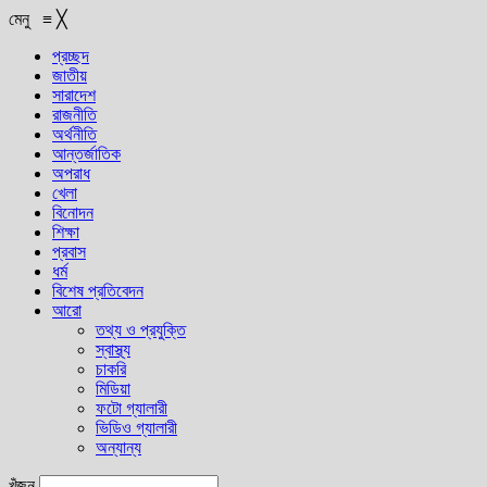
মেনু
≡
╳
প্রচ্ছদ
জাতীয়
সারাদেশ
রাজনীতি
অর্থনীতি
আন্তর্জাতিক
অপরাধ
খেলা
বিনোদন
শিক্ষা
প্রবাস
ধর্ম
বিশেষ প্রতিবেদন
আরো
তথ্য ও প্রযুক্তি
স্বাস্থ্য
চাকরি
মিডিয়া
ফটো গ্যালারী
ভিডিও গ্যালারী
অন্যান্য
খুঁজুন