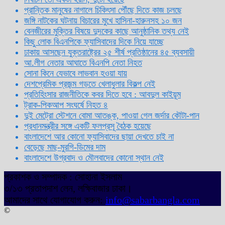
প্রান্তিক মানুষের নাগালে চিকিৎসা পৌঁছে দিতে কাজ চলছে
জঙ্গি নাটকের ঘটনায় বিচারের মুখে হাসিনা-হারুনসহ ১০ জন
বেনজীরের মুক্তির বিষয়ে দুদকের কাছে আনুষ্ঠানিক তথ্য নেই
কিছু লোক বিএনপিকে ফ্যাসিবাদের দিকে নিয়ে যাচ্ছে
ঢাকায় আসছেন যুক্তরাষ্ট্রের ২৫ শীর্ষ প্রতিষ্ঠানের ৪৫ ব্যবসায়ী
আ.লীগ নেতার আঘাতে বিএনপি নেতা নিহত
সোনা কিনে যেভাবে লাভবান হওয়া যায়
দেশপ্রেমিক প্রজন্ম গড়তে খেলাধুলার বিকল্প নেই
প্রতিহিংসার রাজনীতিকে কবর দিতে হবে : আবদুল কাইয়ূম
ট্রাক-পিকআপ সংঘর্ষে নিহত ৪
দুই মেট্রো স্টেশনে বোমা আতঙ্ক, পাওয়া গেল জর্দার কৌটা-পান
প্রধানমন্ত্রীর সঙ্গে একটি ফলপ্রসূ বৈঠক হয়েছে
বাংলাদেশে আর কোনো ফ্যাসিবাদের ছায়া দেখতে চাই না
বেড়েছে মাছ-মুরগি-ডিমের দাম
বাংলাদেশে উগ্রবাদ ও মৌলবাদের কোনো স্থান নেই
প্রকাশক ও সম্পাদক : সোহানা ইসলাম
৩/১৩ প্রতাপদাশ লেন, লক্ষিবাজার ঢাকা।
আমাদের সাথে যোগাযোগ করুন:
info@sabarbangla.com
©