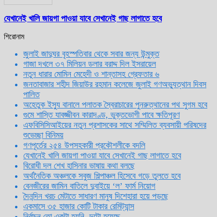
যেখানেই খালি জায়গা পাওয়া যাবে সেখানেই গাছ লাগাতে হবে
শিরোনাম
জুলাই জাদুঘর বৃহস্পতিবার থেকে সবার জন্য উন্মুক্ত
গাজা দখলে ৩৭ মিলিয়ন ডলার বরাদ্দ দিল ইসরায়েল
নতুন ধারার মোমিন মেহেদী ও শান্তাসহ গ্রেফতার ৬
জনতাবাজার শহীদ জিয়াউর রহমান কলেজে জুলাই গণঅভ্যুত্থান দিবস
পালিত
অহেতুক ইস্যু বানালে পলাতক স্বৈরাচারের পুনরুত্থানের পথ সুগম হবে
গুমে শাস্তি যাবজ্জীবন কারাদণ্ড, ভুক্তভোগী পাবে ক্ষতিপূরণ
এফবিসিসিআইয়ের নতুন প্রশাসকের সাথে সম্মিলিত ব্যবসায়ী পরিষদের
শুভেচ্ছা বিনিময়
গণপূর্তের ২৫৪ উপসহকারী প্রকৌশলীকে বদলি
যেখানেই খালি জায়গা পাওয়া যাবে সেখানেই গাছ লাগাতে হবে
বিরোধী দল শেখ হাসিনার ভাষায় কথা বলছে
অর্থনৈতিক অঞ্চলকে সবুজ শিল্পাঞ্চল হিসেবে গড়ে তুলতে হবে
বেনজীরের জামিন বাতিলে দুবাইয়ে ‌‘ল’ ফার্ম নিয়োগ
দৈনন্দিন খরচ মেটাতে সাধারণ মানুষ দিশেহারা হয়ে পড়ছে
একমাসে ৩৫ হাজার কোটি টাকার রেমিট্যান্স
নির্বাচন তো একটা হয়নি, দুটো হয়েছে