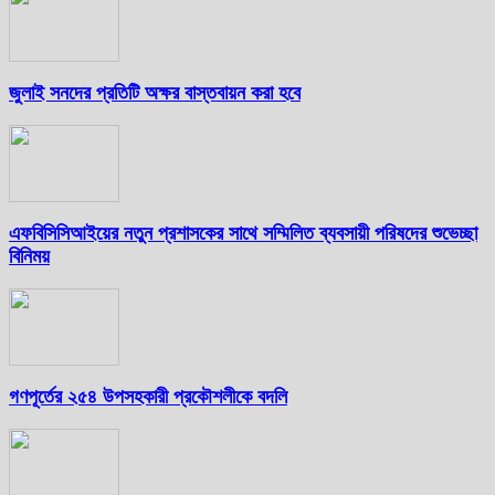
জুলাই সনদের প্রতিটি অক্ষর বাস্তবায়ন করা হবে
এফবিসিসিআইয়ের নতুন প্রশাসকের সাথে সম্মিলিত ব্যবসায়ী পরিষদের শুভেচ্ছা
বিনিময়
গণপূর্তের ২৫৪ উপসহকারী প্রকৌশলীকে বদলি