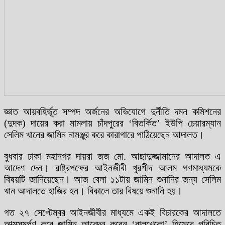
জ্ঞাত আয়বহির্ভূত সম্পদ অর্জনের অভিযোগে দুর্নীতি দমন কমিশনের
(দুদক) দায়ের করা মামলায় চাঁদপুরের ‘বিতর্কিত’ ইউপি চেয়ারম্যান
সেলিম খানের জামিন নামঞ্জুর করে কারাগারে পাঠিয়েছেন আদালত।
বুধবার ঢাকা মহানগর দায়রা জজ মো. আছাদুজ্জামানের আদালত এ
আদেশ দেন। রাষ্ট্রপক্ষের আইনজীবী খুরশীদ আলম গণমাধ্যমকে
বিষয়টি জানিয়েছেন। আজ বেলা ১১টায় জামিন শুনানির জন্য সেলিম
খান আদালতে হাজির হন। বিকালে তার বিষয়ে শুনানি হয়।
গত ২৭ সেপ্টেম্বর আইনজীবীর মাধ্যমে একই বিচারকের আদালতে
আত্মসমর্পণ করে জামিন আবেদন করেন ‘বালুখেকো’ হিসেবে পরিচিত