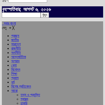
বৃহস্পতিবার, আগস্ট ৬, ২০২৬
সবার বাংলা
মেনু
≡
╳
প্রচ্ছদ
জাতীয়
সারাদেশ
রাজনীতি
অর্থনীতি
আন্তর্জাতিক
অপরাধ
খেলা
বিনোদন
শিক্ষা
প্রবাস
ধর্ম
বিশেষ প্রতিবেদন
আরো
তথ্য ও প্রযুক্তি
স্বাস্থ্য
চাকরি