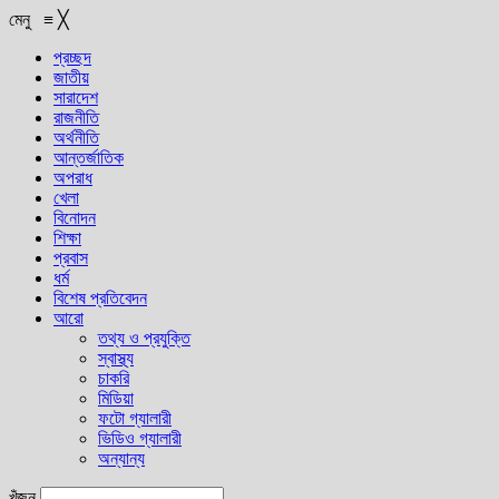
মেনু
≡
╳
প্রচ্ছদ
জাতীয়
সারাদেশ
রাজনীতি
অর্থনীতি
আন্তর্জাতিক
অপরাধ
খেলা
বিনোদন
শিক্ষা
প্রবাস
ধর্ম
বিশেষ প্রতিবেদন
আরো
তথ্য ও প্রযুক্তি
স্বাস্থ্য
চাকরি
মিডিয়া
ফটো গ্যালারী
ভিডিও গ্যালারী
অন্যান্য
খুঁজুন