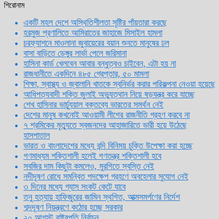
শিরোনাম
একটি মহল দেশে অস্থিতিশীলতা সৃষ্টির পাঁয়তারা করছে
হরমুজ প্রণালিতে আমিরাতের জাহাজে মিসাইল হামলা
চরফ্যাশনে মাওলানা জুবায়েরের বয়ান শুনতে মানুষের ঢল
বাসা বাড়িতে ডেঙ্গুর লার্ভা পেলে জরিমানা
হাসিনা কার্ড খেলবেন আবার বন্ধুত্বও চাইবেন, এটা হয় না
রাজধানীতে একদিনে ৪৮৫ গ্রেপ্তার, ৫০ মামলা
শিক্ষা, স্বাস্থ্য ও জ্বালানি খাতকে স্বনির্ভর করার পরিকল্পনা নেওয়া হয়েছে
আধিপত্যবাদী শক্তি জুলাই অভ্যুত্থান নিয়ে ষড়যন্ত্র করে যাচ্ছে
শেখ হাসিনার ভার্চ্যুয়াল বক্তব্যে ভারতের সমর্থন নেই
দেশের মানুষ কখনোই আওয়ামী লীগের রাজনীতি গ্রহণ করবে না
৭ শ্রমিকের মৃত্যুতে স্বজনদের আহাজারিতে ভারী হয়ে উঠেছে
হাসপাতাল
ভারত ও বাংলাদেশের মধ্যে বন্দি বিনিময় চুক্তি উপেক্ষা করা হচ্ছে
গণমাধ্যম শক্তিশালী হলেই গণতন্ত্র শক্তিশালী হবে
সবজির দাম কিছুটা কমলেও, মুরগিতে স্বস্তি নেই
নদীদূষণ রোধে সমন্বিত পদক্ষেপ গ্রহণে অবহেলার সুযোগ নেই
৩ দিনের মধ্যে গ্যাস সংকট কেটে যাবে
তনু হত্যায় হাফিজুরের জামিন স্থগিত, আত্মসমর্পণের নির্দেশ
শব্দদূষণ নিয়ন্ত্রণে কঠোর হচ্ছে সরকার
২০ আগস্ট রাষ্ট্রপতি নির্বাচন