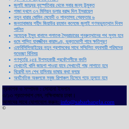
জুলাই জাদুঘর বৃহস্পতিবার থেকে সবার জন্য উন্মুক্ত
গাজা দখলে ৩৭ মিলিয়ন ডলার বরাদ্দ দিল ইসরায়েল
নতুন ধারার মোমিন মেহেদী ও শান্তাসহ গ্রেফতার ৬
জনতাবাজার শহীদ জিয়াউর রহমান কলেজে জুলাই গণঅভ্যুত্থান দিবস
পালিত
অহেতুক ইস্যু বানালে পলাতক স্বৈরাচারের পুনরুত্থানের পথ সুগম হবে
গুমে শাস্তি যাবজ্জীবন কারাদণ্ড, ভুক্তভোগী পাবে ক্ষতিপূরণ
এফবিসিসিআইয়ের নতুন প্রশাসকের সাথে সম্মিলিত ব্যবসায়ী পরিষদের
শুভেচ্ছা বিনিময়
গণপূর্তের ২৫৪ উপসহকারী প্রকৌশলীকে বদলি
যেখানেই খালি জায়গা পাওয়া যাবে সেখানেই গাছ লাগাতে হবে
বিরোধী দল শেখ হাসিনার ভাষায় কথা বলছে
অর্থনৈতিক অঞ্চলকে সবুজ শিল্পাঞ্চল হিসেবে গড়ে তুলতে হবে
প্রকাশক ও সম্পাদক : সোহানা ইসলাম
৩/১৩ প্রতাপদাশ লেন, লক্ষিবাজার ঢাকা।
আমাদের সাথে যোগাযোগ করুন:
info@sabarbangla.com
©