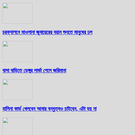
চরফ্যাশনে মাওলানা জুবায়েরের বয়ান শুনতে মানুষের ঢল
বাসা বাড়িতে ডেঙ্গুর লার্ভা পেলে জরিমানা
হাসিনা কার্ড খেলবেন আবার বন্ধুত্বও চাইবেন, এটা হয় না