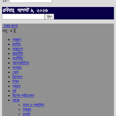
রবিবার, আগস্ট ৯, ২০২৬
সবার বাংলা
মেনু
≡
╳
প্রচ্ছদ
জাতীয়
সারাদেশ
রাজনীতি
অর্থনীতি
আন্তর্জাতিক
অপরাধ
খেলা
বিনোদন
শিক্ষা
প্রবাস
ধর্ম
বিশেষ প্রতিবেদন
আরো
তথ্য ও প্রযুক্তি
স্বাস্থ্য
চাকরি