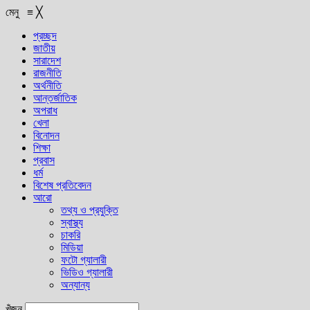
মেনু
≡
╳
প্রচ্ছদ
জাতীয়
সারাদেশ
রাজনীতি
অর্থনীতি
আন্তর্জাতিক
অপরাধ
খেলা
বিনোদন
শিক্ষা
প্রবাস
ধর্ম
বিশেষ প্রতিবেদন
আরো
তথ্য ও প্রযুক্তি
স্বাস্থ্য
চাকরি
মিডিয়া
ফটো গ্যালারী
ভিডিও গ্যালারী
অন্যান্য
খুঁজুন