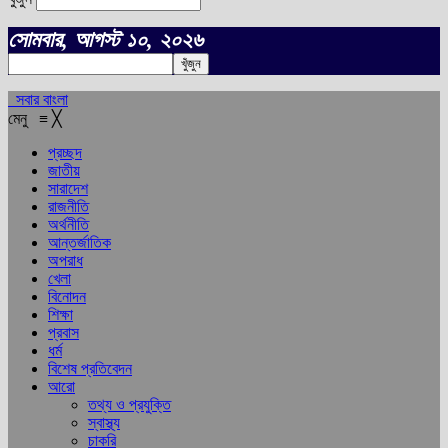
সোমবার, আগস্ট ১০, ২০২৬
সবার বাংলা
মেনু
≡
╳
প্রচ্ছদ
জাতীয়
সারাদেশ
রাজনীতি
অর্থনীতি
আন্তর্জাতিক
অপরাধ
খেলা
বিনোদন
শিক্ষা
প্রবাস
ধর্ম
বিশেষ প্রতিবেদন
আরো
তথ্য ও প্রযুক্তি
স্বাস্থ্য
চাকরি