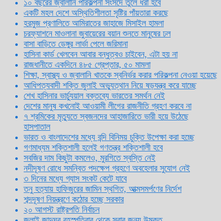
১০ বছরের জ্বালানি পরিকল্পনা সংসদে তুলে ধরা হবে
একটি মহল দেশে অস্থিতিশীলতা সৃষ্টির পাঁয়তারা করছে
হরমুজ প্রণালিতে আমিরাতের জাহাজে মিসাইল হামলা
চরফ্যাশনে মাওলানা জুবায়েরের বয়ান শুনতে মানুষের ঢল
বাসা বাড়িতে ডেঙ্গুর লার্ভা পেলে জরিমানা
হাসিনা কার্ড খেলবেন আবার বন্ধুত্বও চাইবেন, এটা হয় না
রাজধানীতে একদিনে ৪৮৫ গ্রেপ্তার, ৫০ মামলা
শিক্ষা, স্বাস্থ্য ও জ্বালানি খাতকে স্বনির্ভর করার পরিকল্পনা নেওয়া হয়েছে
আধিপত্যবাদী শক্তি জুলাই অভ্যুত্থান নিয়ে ষড়যন্ত্র করে যাচ্ছে
শেখ হাসিনার ভার্চ্যুয়াল বক্তব্যে ভারতের সমর্থন নেই
দেশের মানুষ কখনোই আওয়ামী লীগের রাজনীতি গ্রহণ করবে না
৭ শ্রমিকের মৃত্যুতে স্বজনদের আহাজারিতে ভারী হয়ে উঠেছে
হাসপাতাল
ভারত ও বাংলাদেশের মধ্যে বন্দি বিনিময় চুক্তি উপেক্ষা করা হচ্ছে
গণমাধ্যম শক্তিশালী হলেই গণতন্ত্র শক্তিশালী হবে
সবজির দাম কিছুটা কমলেও, মুরগিতে স্বস্তি নেই
নদীদূষণ রোধে সমন্বিত পদক্ষেপ গ্রহণে অবহেলার সুযোগ নেই
৩ দিনের মধ্যে গ্যাস সংকট কেটে যাবে
তনু হত্যায় হাফিজুরের জামিন স্থগিত, আত্মসমর্পণের নির্দেশ
শব্দদূষণ নিয়ন্ত্রণে কঠোর হচ্ছে সরকার
২০ আগস্ট রাষ্ট্রপতি নির্বাচন
জুলাই জাদুঘর বৃহস্পতিবার থেকে সবার জন্য উন্মুক্ত