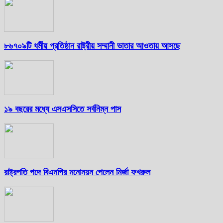
৮৬৭০৯টি ধর্মীয় প্রতিষ্ঠান রাষ্ট্রীয় সম্মানী ভাতার আওতায় আসছে
১৯ বছরের মধ্যে এসএসসিতে সর্বনিম্ন পাস
রাষ্ট্রপতি পদে বিএনপির মনোনয়ন পেলেন মির্জা ফখরুল