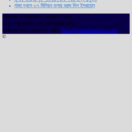
গাজা দখলে ৩৭ মিলিয়ন ডলার বরাদ্দ দিল ইসরায়েল
প্রকাশক ও সম্পাদক : সোহানা ইসলাম
৩/১৩ প্রতাপদাশ লেন, লক্ষিবাজার ঢাকা।
আমাদের সাথে যোগাযোগ করুন:
info@sabarbangla.com
©