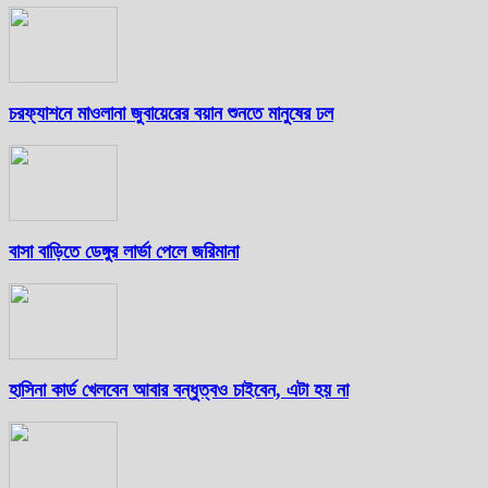
চরফ্যাশনে মাওলানা জুবায়েরের বয়ান শুনতে মানুষের ঢল
বাসা বাড়িতে ডেঙ্গুর লার্ভা পেলে জরিমানা
হাসিনা কার্ড খেলবেন আবার বন্ধুত্বও চাইবেন, এটা হয় না