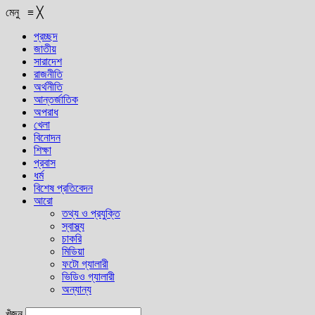
মেনু
≡
╳
প্রচ্ছদ
জাতীয়
সারাদেশ
রাজনীতি
অর্থনীতি
আন্তর্জাতিক
অপরাধ
খেলা
বিনোদন
শিক্ষা
প্রবাস
ধর্ম
বিশেষ প্রতিবেদন
আরো
তথ্য ও প্রযুক্তি
স্বাস্থ্য
চাকরি
মিডিয়া
ফটো গ্যালারী
ভিডিও গ্যালারী
অন্যান্য
খুঁজুন