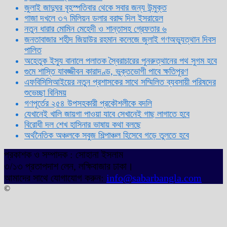
জুলাই জাদুঘর বৃহস্পতিবার থেকে সবার জন্য উন্মুক্ত
গাজা দখলে ৩৭ মিলিয়ন ডলার বরাদ্দ দিল ইসরায়েল
নতুন ধারার মোমিন মেহেদী ও শান্তাসহ গ্রেফতার ৬
জনতাবাজার শহীদ জিয়াউর রহমান কলেজে জুলাই গণঅভ্যুত্থান দিবস
পালিত
অহেতুক ইস্যু বানালে পলাতক স্বৈরাচারের পুনরুত্থানের পথ সুগম হবে
গুমে শাস্তি যাবজ্জীবন কারাদণ্ড, ভুক্তভোগী পাবে ক্ষতিপূরণ
এফবিসিসিআইয়ের নতুন প্রশাসকের সাথে সম্মিলিত ব্যবসায়ী পরিষদের
শুভেচ্ছা বিনিময়
গণপূর্তের ২৫৪ উপসহকারী প্রকৌশলীকে বদলি
যেখানেই খালি জায়গা পাওয়া যাবে সেখানেই গাছ লাগাতে হবে
বিরোধী দল শেখ হাসিনার ভাষায় কথা বলছে
অর্থনৈতিক অঞ্চলকে সবুজ শিল্পাঞ্চল হিসেবে গড়ে তুলতে হবে
প্রকাশক ও সম্পাদক : সোহানা ইসলাম
৩/১৩ প্রতাপদাশ লেন, লক্ষিবাজার ঢাকা।
আমাদের সাথে যোগাযোগ করুন:
info@sabarbangla.com
©