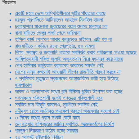
শিরোনাম
একটি মহল দেশে অস্থিতিশীলতা সৃষ্টির পাঁয়তারা করছে
হরমুজ প্রণালিতে আমিরাতের জাহাজে মিসাইল হামলা
চরফ্যাশনে মাওলানা জুবায়েরের বয়ান শুনতে মানুষের ঢল
বাসা বাড়িতে ডেঙ্গুর লার্ভা পেলে জরিমানা
হাসিনা কার্ড খেলবেন আবার বন্ধুত্বও চাইবেন, এটা হয় না
রাজধানীতে একদিনে ৪৮৫ গ্রেপ্তার, ৫০ মামলা
শিক্ষা, স্বাস্থ্য ও জ্বালানি খাতকে স্বনির্ভর করার পরিকল্পনা নেওয়া হয়েছে
আধিপত্যবাদী শক্তি জুলাই অভ্যুত্থান নিয়ে ষড়যন্ত্র করে যাচ্ছে
শেখ হাসিনার ভার্চ্যুয়াল বক্তব্যে ভারতের সমর্থন নেই
দেশের মানুষ কখনোই আওয়ামী লীগের রাজনীতি গ্রহণ করবে না
৭ শ্রমিকের মৃত্যুতে স্বজনদের আহাজারিতে ভারী হয়ে উঠেছে
হাসপাতাল
ভারত ও বাংলাদেশের মধ্যে বন্দি বিনিময় চুক্তি উপেক্ষা করা হচ্ছে
গণমাধ্যম শক্তিশালী হলেই গণতন্ত্র শক্তিশালী হবে
সবজির দাম কিছুটা কমলেও, মুরগিতে স্বস্তি নেই
নদীদূষণ রোধে সমন্বিত পদক্ষেপ গ্রহণে অবহেলার সুযোগ নেই
৩ দিনের মধ্যে গ্যাস সংকট কেটে যাবে
তনু হত্যায় হাফিজুরের জামিন স্থগিত, আত্মসমর্পণের নির্দেশ
শব্দদূষণ নিয়ন্ত্রণে কঠোর হচ্ছে সরকার
২০ আগস্ট রাষ্ট্রপতি নির্বাচন