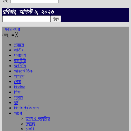
রবিবার, আগস্ট ৯, ২০২৬
সবার বাংলা
মেনু
≡
╳
প্রচ্ছদ
জাতীয়
সারাদেশ
রাজনীতি
অর্থনীতি
আন্তর্জাতিক
অপরাধ
খেলা
বিনোদন
শিক্ষা
প্রবাস
ধর্ম
বিশেষ প্রতিবেদন
আরো
তথ্য ও প্রযুক্তি
স্বাস্থ্য
চাকরি