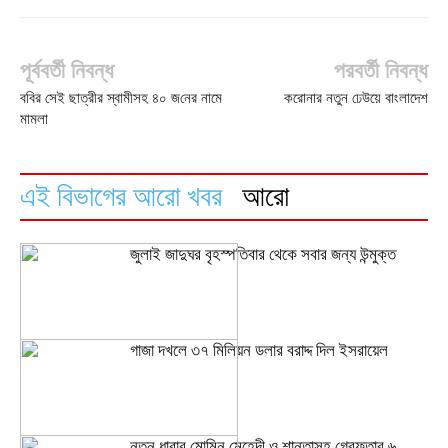
পূর্ববর্তী নিবন্ধ
পরবর্তী নিবন্ধ
ব‌বির সেই ছাত্রীর স্বামীসহ ৪০ জ‌নের নামে
করোনার নতুন ঢেউয়ে বাংলাদেশ
মামলা
এই বিভাগের আরো খবর
আরো
জুলাই জাদুঘর বৃহস্পতিবার থেকে সবার জন্য উন্মুক্ত
গাজা দখলে ৩৭ মিলিয়ন ডলার বরাদ্দ দিল ইসরায়েল
নতুন ধারার মোমিন মেহেদী ও শান্তাসহ গ্রেফতার ৬