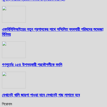
এফবিসিসিআইয়ের নতুন প্রশাসকের সাথে সম্মিলিত ব্যবসায়ী পরিষদের শুভেচ্ছা
বিনিময়
গণপূর্তের ২৫৪ উপসহকারী প্রকৌশলীকে বদলি
যেখানেই খালি জায়গা পাওয়া যাবে সেখানেই গাছ লাগাতে হবে
শিরোনাম