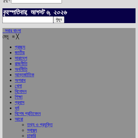
বৃহস্পতিবার, আগস্ট ৬, ২০২৬
সবার বাংলা
মেনু
≡
╳
প্রচ্ছদ
জাতীয়
সারাদেশ
রাজনীতি
অর্থনীতি
আন্তর্জাতিক
অপরাধ
খেলা
বিনোদন
শিক্ষা
প্রবাস
ধর্ম
বিশেষ প্রতিবেদন
আরো
তথ্য ও প্রযুক্তি
স্বাস্থ্য
চাকরি