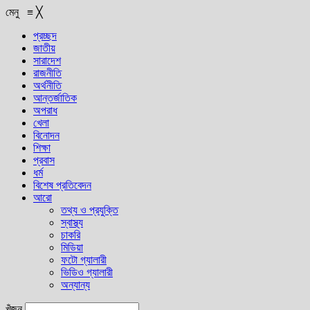
মেনু
≡
╳
প্রচ্ছদ
জাতীয়
সারাদেশ
রাজনীতি
অর্থনীতি
আন্তর্জাতিক
অপরাধ
খেলা
বিনোদন
শিক্ষা
প্রবাস
ধর্ম
বিশেষ প্রতিবেদন
আরো
তথ্য ও প্রযুক্তি
স্বাস্থ্য
চাকরি
মিডিয়া
ফটো গ্যালারী
ভিডিও গ্যালারী
অন্যান্য
খুঁজুন