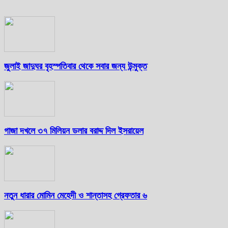
জুলাই জাদুঘর বৃহস্পতিবার থেকে সবার জন্য উন্মুক্ত
গাজা দখলে ৩৭ মিলিয়ন ডলার বরাদ্দ দিল ইসরায়েল
নতুন ধারার মোমিন মেহেদী ও শান্তাসহ গ্রেফতার ৬