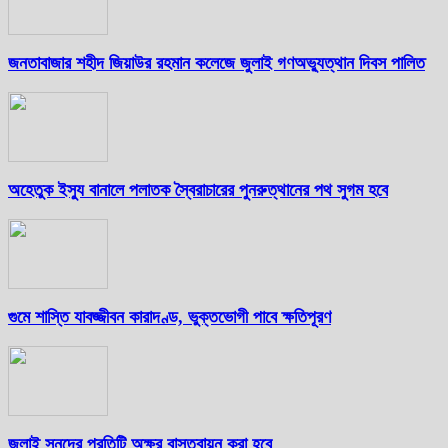
জনতাবাজার শহীদ জিয়াউর রহমান কলেজে জুলাই গণঅভ্যুত্থান দিবস পালিত
অহেতুক ইস্যু বানালে পলাতক স্বৈরাচারের পুনরুত্থানের পথ সুগম হবে
গুমে শাস্তি যাবজ্জীবন কারাদণ্ড, ভুক্তভোগী পাবে ক্ষতিপূরণ
জুলাই সনদের প্রতিটি অক্ষর বাস্তবায়ন করা হবে