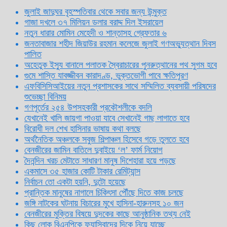
জুলাই জাদুঘর বৃহস্পতিবার থেকে সবার জন্য উন্মুক্ত
গাজা দখলে ৩৭ মিলিয়ন ডলার বরাদ্দ দিল ইসরায়েল
নতুন ধারার মোমিন মেহেদী ও শান্তাসহ গ্রেফতার ৬
জনতাবাজার শহীদ জিয়াউর রহমান কলেজে জুলাই গণঅভ্যুত্থান দিবস
পালিত
অহেতুক ইস্যু বানালে পলাতক স্বৈরাচারের পুনরুত্থানের পথ সুগম হবে
গুমে শাস্তি যাবজ্জীবন কারাদণ্ড, ভুক্তভোগী পাবে ক্ষতিপূরণ
এফবিসিসিআইয়ের নতুন প্রশাসকের সাথে সম্মিলিত ব্যবসায়ী পরিষদের
শুভেচ্ছা বিনিময়
গণপূর্তের ২৫৪ উপসহকারী প্রকৌশলীকে বদলি
যেখানেই খালি জায়গা পাওয়া যাবে সেখানেই গাছ লাগাতে হবে
বিরোধী দল শেখ হাসিনার ভাষায় কথা বলছে
অর্থনৈতিক অঞ্চলকে সবুজ শিল্পাঞ্চল হিসেবে গড়ে তুলতে হবে
বেনজীরের জামিন বাতিলে দুবাইয়ে ‌‘ল’ ফার্ম নিয়োগ
দৈনন্দিন খরচ মেটাতে সাধারণ মানুষ দিশেহারা হয়ে পড়ছে
একমাসে ৩৫ হাজার কোটি টাকার রেমিট্যান্স
নির্বাচন তো একটা হয়নি, দুটো হয়েছে
প্রান্তিক মানুষের নাগালে চিকিৎসা পৌঁছে দিতে কাজ চলছে
জঙ্গি নাটকের ঘটনায় বিচারের মুখে হাসিনা-হারুনসহ ১০ জন
বেনজীরের মুক্তির বিষয়ে দুদকের কাছে আনুষ্ঠানিক তথ্য নেই
কিছু লোক বিএনপিকে ফ্যাসিবাদের দিকে নিয়ে যাচ্ছে