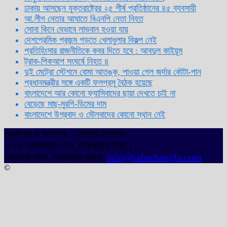
ঢাকায় আসছেন যুক্তরাষ্ট্রের ২৫ শীর্ষ প্রতিষ্ঠানের ৪৫ ব্যবসায়ী
আ.লীগ নেতার আঘাতে বিএনপি নেতা নিহত
সোনা কিনে যেভাবে লাভবান হওয়া যায়
দেশপ্রেমিক প্রজন্ম গড়তে খেলাধুলার বিকল্প নেই
প্রতিহিংসার রাজনীতিকে কবর দিতে হবে : আবদুল কাইয়ূম
ট্রাক-পিকআপ সংঘর্ষে নিহত ৪
দুই মেট্রো স্টেশনে বোমা আতঙ্ক, পাওয়া গেল জর্দার কৌটা-পান
প্রধানমন্ত্রীর সঙ্গে একটি ফলপ্রসূ বৈঠক হয়েছে
বাংলাদেশে আর কোনো ফ্যাসিবাদের ছায়া দেখতে চাই না
বেড়েছে মাছ-মুরগি-ডিমের দাম
বাংলাদেশে উগ্রবাদ ও মৌলবাদের কোনো স্থান নেই
প্রকাশক ও সম্পাদক : সোহানা ইসলাম
৩/১৩ প্রতাপদাশ লেন, লক্ষিবাজার ঢাকা।
আমাদের সাথে যোগাযোগ করুন:
info@sabarbangla.com
©