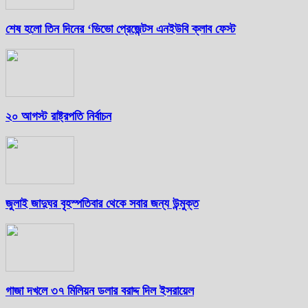
শেষ হলো তিন দিনের ‘ভিভো প্রেজেন্টস এনইউবি ক্লাব ফেস্ট
২০ আগস্ট রাষ্ট্রপতি নির্বাচন
জুলাই জাদুঘর বৃহস্পতিবার থেকে সবার জন্য উন্মুক্ত
গাজা দখলে ৩৭ মিলিয়ন ডলার বরাদ্দ দিল ইসরায়েল