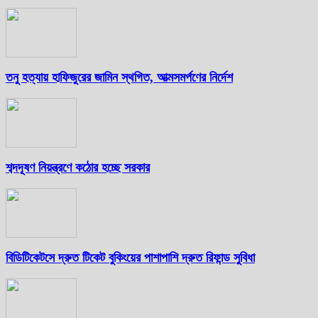
তনু হত্যায় হাফিজুরের জামিন স্থগিত, আত্মসমর্পণের নির্দেশ
শব্দদূষণ নিয়ন্ত্রণে কঠোর হচ্ছে সরকার
বিডিটিকেটসে দ্রুত টিকেট বুকিংয়ের পাশাপাশি দ্রুত রিফান্ড সুবিধা