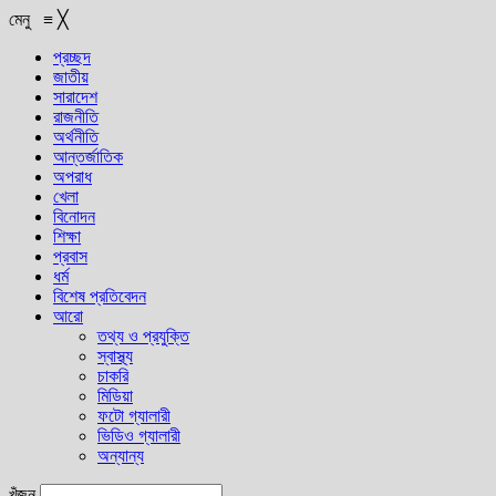
মেনু
≡
╳
প্রচ্ছদ
জাতীয়
সারাদেশ
রাজনীতি
অর্থনীতি
আন্তর্জাতিক
অপরাধ
খেলা
বিনোদন
শিক্ষা
প্রবাস
ধর্ম
বিশেষ প্রতিবেদন
আরো
তথ্য ও প্রযুক্তি
স্বাস্থ্য
চাকরি
মিডিয়া
ফটো গ্যালারী
ভিডিও গ্যালারী
অন্যান্য
খুঁজুন