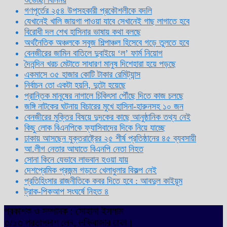
গণপূর্তের ২৫৪ উপসহকারী প্রকৌশলীকে বদলি
যেখানেই খালি জায়গা পাওয়া যাবে সেখানেই গাছ লাগাতে হবে
বিরোধী দল শেখ হাসিনার ভাষায় কথা বলছে
অর্থনৈতিক অঞ্চলকে সবুজ শিল্পাঞ্চল হিসেবে গড়ে তুলতে হবে
বেনজীরের জামিন বাতিলে দুবাইয়ে ‌‘ল’ ফার্ম নিয়োগ
দৈনন্দিন খরচ মেটাতে সাধারণ মানুষ দিশেহারা হয়ে পড়ছে
একমাসে ৩৫ হাজার কোটি টাকার রেমিট্যান্স
নির্বাচন তো একটা হয়নি, দুটো হয়েছে
প্রান্তিক মানুষের নাগালে চিকিৎসা পৌঁছে দিতে কাজ চলছে
জঙ্গি নাটকের ঘটনায় বিচারের মুখে হাসিনা-হারুনসহ ১০ জন
বেনজীরের মুক্তির বিষয়ে দুদকের কাছে আনুষ্ঠানিক তথ্য নেই
কিছু লোক বিএনপিকে ফ্যাসিবাদের দিকে নিয়ে যাচ্ছে
ঢাকায় আসছেন যুক্তরাষ্ট্রের ২৫ শীর্ষ প্রতিষ্ঠানের ৪৫ ব্যবসায়ী
আ.লীগ নেতার আঘাতে বিএনপি নেতা নিহত
সোনা কিনে যেভাবে লাভবান হওয়া যায়
দেশপ্রেমিক প্রজন্ম গড়তে খেলাধুলার বিকল্প নেই
প্রতিহিংসার রাজনীতিকে কবর দিতে হবে : আবদুল কাইয়ূম
ট্রাক-পিকআপ সংঘর্ষে নিহত ৪
প্রকাশক ও সম্পাদক : সোহানা ইসলাম
৩/১৩ প্রতাপদাশ লেন, লক্ষিবাজার ঢাকা।