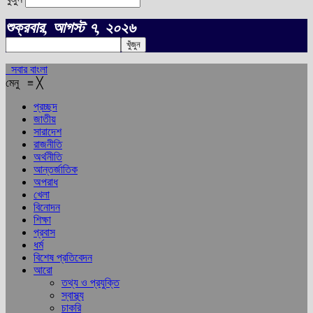
শুক্রবার, আগস্ট ৭, ২০২৬
সবার বাংলা
মেনু
≡
╳
প্রচ্ছদ
জাতীয়
সারাদেশ
রাজনীতি
অর্থনীতি
আন্তর্জাতিক
অপরাধ
খেলা
বিনোদন
শিক্ষা
প্রবাস
ধর্ম
বিশেষ প্রতিবেদন
আরো
তথ্য ও প্রযুক্তি
স্বাস্থ্য
চাকরি