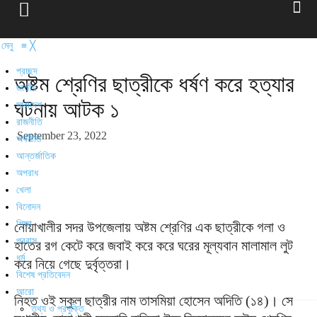
মেনু
≡
╳
প্রচ্ছদ
অষ্টম শ্রেণির ছাত্রীকে ধর্ষণ করে হত্যার
জাতীয়
ঘটনায় আটক ১
সারাদেশ
রাজনীতি
September 23, 2022
অর্থনীতি
আন্তর্জাতিক
অপরাধ
খেলা
বিনোদন
শিক্ষা
নোয়াখালীর সদর উপজেলায় অষ্টম শ্রেণির এক ছাত্রীকে গলা ও
প্রবাস
হাতের রগ কেটে করে জবাই করে করে ঘরের মূল্যবান মালামাল লুট
ধর্ম
করে নিয়ে গেছে দুর্বৃত্তরা।
বিশেষ প্রতিবেদন
আরো
নিহত ওই স্কুল ছাত্রীর নাম তাসমিয়া হোসেন অদিতি (১৪)। সে
তথ্য ও প্রযুক্তি