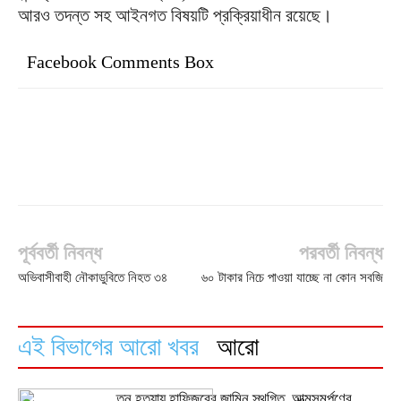
আরও তদন্ত সহ আইনগত বিষয়টি প্রক্রিয়াধীন রয়েছে।
Facebook Comments Box
পূর্ববর্তী নিবন্ধ
পরবর্তী নিবন্ধ
অভিবাসীবাহী নৌকাডুবিতে নিহত ৩৪
৬০ টাকার নিচে পাওয়া যাচ্ছে না কোন সবজি
এই বিভাগের আরো খবর
আরো
তনু হত্যায় হাফিজুরের জামিন স্থগিত, আত্মসমর্পণের