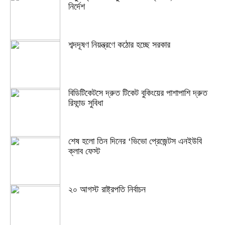
নির্দেশ
শব্দদূষণ নিয়ন্ত্রণে কঠোর হচ্ছে সরকার
বিডিটিকেটসে দ্রুত টিকেট বুকিংয়ের পাশাপাশি দ্রুত
রিফান্ড সুবিধা
শেষ হলো তিন দিনের ‘ভিভো প্রেজেন্টস এনইউবি
ক্লাব ফেস্ট
২০ আগস্ট রাষ্ট্রপতি নির্বাচন