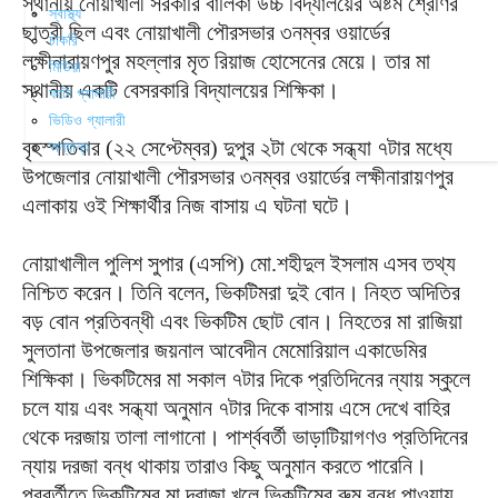
স্থানীয় নোয়াখালী সরকারি বালিকা উচ্চ বিদ্যালয়ের অষ্টম শ্রেণির
স্বাস্থ্য
ছাত্রী ছিল এবং নোয়াখালী পৌরসভার ৩নম্বর ওয়ার্ডের
চাকরি
লক্ষীনারায়ণপুর মহল্লার মৃত রিয়াজ হোসেনের মেয়ে। তার মা
মিডিয়া
স্থানীয় একটি বেসরকারি বিদ্যালয়ের শিক্ষিকা।
ফটো গ্যালারী
ভিডিও গ্যালারী
বৃহস্পতিবার (২২ সেপ্টেম্বর) দুপুর ২টা থেকে সন্ধ্যা ৭টার মধ্যে
অন্যান্য
উপজেলার নোয়াখালী পৌরসভার ৩নম্বর ওয়ার্ডের লক্ষীনারায়ণপুর
এলাকায় ওই শিক্ষার্থীর নিজ বাসায় এ ঘটনা ঘটে।
নোয়াখালীল পুলিশ সুপার (এসপি) মো.শহীদুল ইসলাম এসব তথ্য
নিশ্চিত করেন। তিনি বলেন, ভিকটিমরা দুই বোন। নিহত অদিতির
বড় বোন প্রতিবন্ধী এবং ভিকটিম ছোট বোন। নিহতের মা রাজিয়া
সুলতানা উপজেলার জয়নাল আবেদীন মেমোরিয়াল একাডেমির
শিক্ষিকা। ভিকটিমের মা সকাল ৭টার দিকে প্রতিদিনের ন্যায় স্কুলে
চলে যায় এবং সন্ধ্যা অনুমান ৭টার দিকে বাসায় এসে দেখে বাহির
থেকে দরজায় তালা লাগানো। পার্শ্ববর্তী ভাড়াটিয়াগণও প্রতিদিনের
ন্যায় দরজা বন্ধ থাকায় তারাও কিছু অনুমান করতে পারেনি।
পরবর্তীতে ভিকটিমের মা দরাজা খুলে ভিকটিমের রুম বন্ধ পাওয়ায়