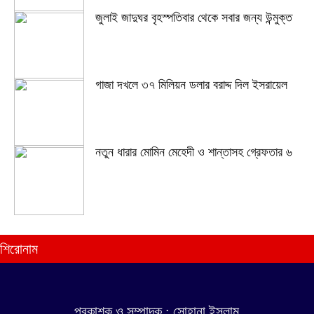
জুলাই জাদুঘর বৃহস্পতিবার থেকে সবার জন্য উন্মুক্ত
গাজা দখলে ৩৭ মিলিয়ন ডলার বরাদ্দ দিল ইসরায়েল
নতুন ধারার মোমিন মেহেদী ও শান্তাসহ গ্রেফতার ৬
শিরোনাম
যোগ নেই
প্রকাশক ও সম্পাদক : সোহানা ইসলাম