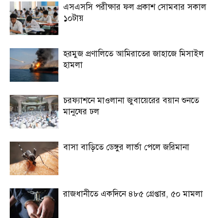
এসএসসি পরীক্ষার ফল প্রকাশ সোমবার সকাল
১০টায়
হরমুজ প্রণালিতে আমিরাতের জাহাজে মিসাইল
হামলা
চরফ্যাশনে মাওলানা জুবায়েরের বয়ান শুনতে
মানুষের ঢল
বাসা বাড়িতে ডেঙ্গুর লার্ভা পেলে জরিমানা
রাজধানীতে একদিনে ৪৮৫ গ্রেপ্তার, ৫০ মামলা