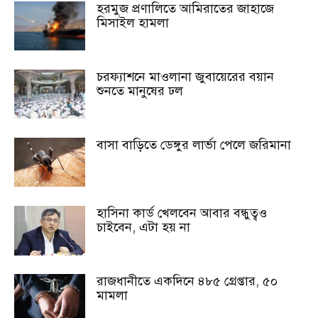
হরমুজ প্রণালিতে আমিরাতের জাহাজে
মিসাইল হামলা
চরফ্যাশনে মাওলানা জুবায়েরের বয়ান
শুনতে মানুষের ঢল
বাসা বাড়িতে ডেঙ্গুর লার্ভা পেলে জরিমানা
হাসিনা কার্ড খেলবেন আবার বন্ধুত্বও
চাইবেন, এটা হয় না
রাজধানীতে একদিনে ৪৮৫ গ্রেপ্তার, ৫০
মামলা