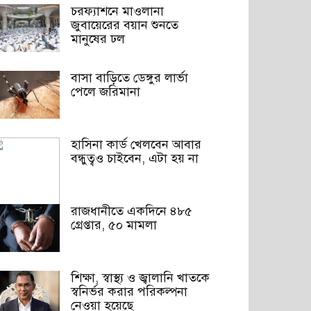
চরফ্যাশনে মাওলানা
জুবায়েরের বয়ান শুনতে
মানুষের ঢল
বাসা বাড়িতে ডেঙ্গুর লার্ভা
পেলে জরিমানা
হাসিনা কার্ড খেলবেন আবার
বন্ধুত্বও চাইবেন, এটা হয় না
রাজধানীতে একদিনে ৪৮৫
গ্রেপ্তার, ৫০ মামলা
শিক্ষা, স্বাস্থ্য ও জ্বালানি খাতকে
স্বনির্ভর করার পরিকল্পনা
নেওয়া হয়েছে