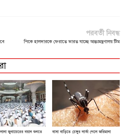
পরবর্তী নিবন্ধ
হবে
পিকে হালদারকে ফেরাতে ভারত যাচ্ছে আন্তঃমন্ত্রণালয় টিম
রো
লানা জুবায়েরের বয়ান শুনতে
বাসা বাড়িতে ডেঙ্গুর লার্ভা পেলে জরিমানা