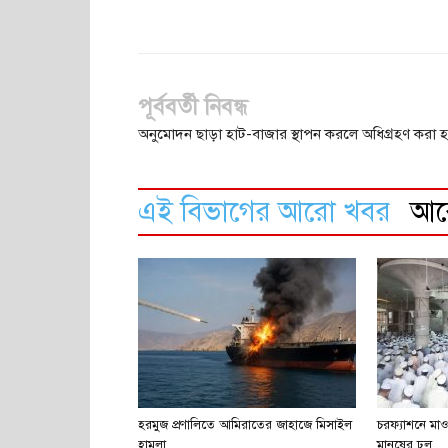
পূর্ববর্তী নিবন্ধ
অনুমোদন ছাড়া হাট-বাজার স্থাপন করলে অধিগ্রহণ করা 
এই বিভাগের আরো খবর
আ
হরমুজ প্রণালিতে আমিরাতের জাহাজে মিসাইল
চরফ্যাশনে মাও
হামলা
মানুষের ঢল