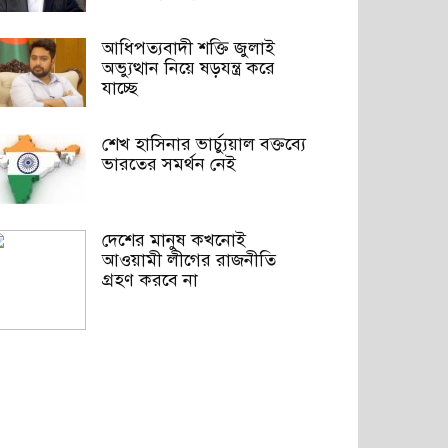
আধিপত্যবাদী শক্তি জুলাই
অভ্যুত্থান নিয়ে ষড়যন্ত্র করে
যাচ্ছে
শেখ হাসিনার ভার্চ্যুয়াল বক্তব্যে
ভারতের সমর্থন নেই
দেশের মানুষ কখনোই
আওয়ামী লীগের রাজনীতি
গ্রহণ করবে না