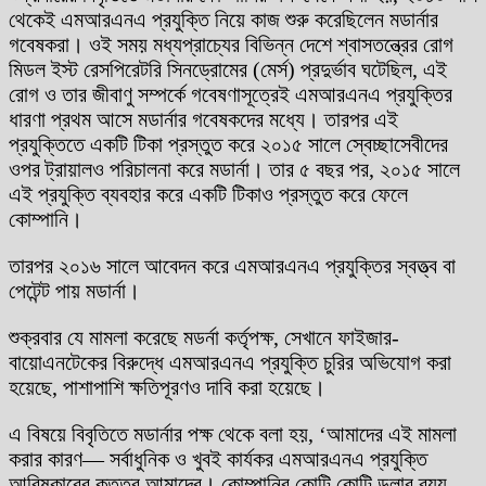
থেকেই এমআরএনএ প্রযুক্তি নিয়ে কাজ শুরু করেছিলেন মডার্নার
গবেষকরা। ওই সময় মধ্যপ্রাচ্যের বিভিন্ন দেশে শ্বাসতন্ত্রের রোগ
মিডল ইস্ট রেসপিরেটরি সিনড্রোমের (মের্স) প্রদুর্ভাব ঘটেছিল, এই
রোগ ও তার জীবাণু সম্পর্কে গবেষণাসূত্রেই এমআরএনএ প্রযুক্তির
ধারণা প্রথম আসে মডার্নার গবেষকদের মধ্যে। তারপর এই
প্রযুক্তিতে একটি টিকা প্রস্তুত করে ২০১৫ সালে স্বেচ্ছাসেবীদের
ওপর ট্রায়ালও পরিচালনা করে মডার্না। তার ৫ বছর পর, ২০১৫ সালে
এই প্রযুক্তি ব্যবহার করে একটি টিকাও প্রস্তুত করে ফেলে
কোম্পানি।
তারপর ২০১৬ সালে আবেদন করে এমআরএনএ প্রযুক্তির স্বত্ত্ব বা
পেটেন্ট পায় মডার্না।
শুক্রবার যে মামলা করেছে মডর্না কর্তৃপক্ষ, সেখানে ফাইজার-
বায়োএনটেকের বিরুদ্ধে এমআরএনএ প্রযুক্তি চুরির অভিযোগ করা
হয়েছে, পাশাপাশি ক্ষতিপূরণও দাবি করা হয়েছে।
এ বিষয়ে বিবৃতিতে মডার্নার পক্ষ থেকে বলা হয়, ‘আমাদের এই মামলা
করার কারণ— সর্বাধুনিক ও খুবই কার্যকর এমআরএনএ প্রযুক্তি
আবিষ্কারের কৃতত্ব আমাদের। কোম্পানির কোটি কোটি ডলার ব্যয়