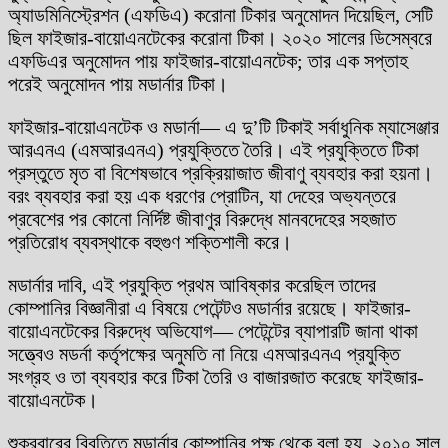
অ্যাডমিনিস্ট্রেশন (এফডিএ) করোনা টিকার অনুমোদন দিয়েছিল, সেটি
ছিল ফাইজার-বায়োএনটেকের করোনা টিকা। ২০২০ সালের ডিসেম্বরে
এফডিএর অনুমোদন পায় ফাইজার-বায়োএনটেক; তার এক সপ্তাহ
পরেই অনুমোদন পায় মডার্নার টিকা।
ফাইজার-বায়োএনটেক ও মডার্না— এ দু’টি টিকাই সর্বাধুনিক ম্যাসেঞ্জার
আরএনএ (এমআরএনএ) প্রযুক্তিতে তৈরি। এই প্রযুক্তিতে টিকা
প্রস্তুতে মৃত বা বিশেষভাবে প্রক্রিয়াজাত জীবাণু ব্যবহার করা হয়না।
বরং ব্যবহার করা হয় এক ধরণের প্রোটিন, যা দেহের অভ্যন্তরে
প্রবেশের পর কোনো নির্দিষ্ট জীবাণুর বিরুদ্ধে মানবদেহের সহজাত
প্রতিরোধ ব্যবস্থাকে বহুগুণ শক্তিশালী করে।
মডার্নার দাবি, এই প্রযুক্তি প্রথম আবিষ্কার করেছিল তাদের
কোম্পানির বিজ্ঞানীরা এ বিষয়ে পেটেন্টও মডার্নার রয়েছে। ফাইজার-
বায়োএনটেকের বিরুদ্ধে অভিযোগ— পেটেন্টের ব্যাপারটি জানা থাকা
সত্ত্বেও মডর্না কর্তৃপক্ষের অনুমতি না নিয়ে এমআরএনএ প্রযুক্তি
সংগ্রহ ও তা ব্যবহার করে টিকা তৈরি ও বাজারজাত করেছে ফাইজার-
বায়োএনটেক।
শুক্রবারের বিবৃতিতে মডার্নার কোম্পানির পক্ষ থেকে বলা হয়, ২০১০ সাল