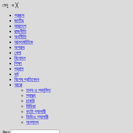
মেনু
≡
╳
প্রচ্ছদ
জাতীয়
সারাদেশ
রাজনীতি
অর্থনীতি
আন্তর্জাতিক
অপরাধ
খেলা
বিনোদন
শিক্ষা
প্রবাস
ধর্ম
বিশেষ প্রতিবেদন
আরো
তথ্য ও প্রযুক্তি
স্বাস্থ্য
চাকরি
মিডিয়া
ফটো গ্যালারী
ভিডিও গ্যালারী
অন্যান্য
খুঁজুন