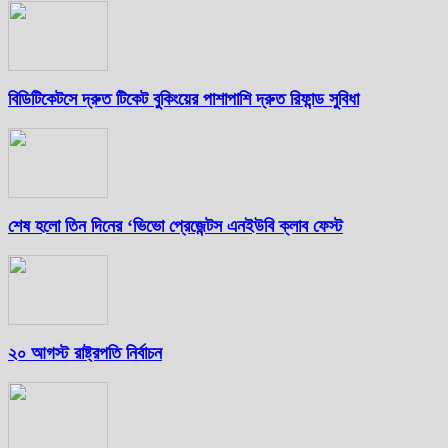
বিডিটিকেটসে দ্রুত টিকেট বুকিংয়ের পাশাপাশি দ্রুত রিফান্ড সুবিধা
শেষ হলো তিন দিনের ‘ভিভো প্রেজেন্টস এনইউবি ক্লাব ফেস্ট
২০ আগস্ট রাষ্ট্রপতি নির্বাচন