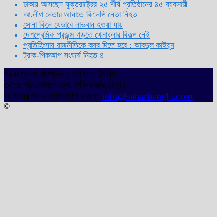
ঢাকায় আসছেন যুক্তরাষ্ট্রের ২৫ শীর্ষ প্রতিষ্ঠানের ৪৫ ব্যবসায়ী
আ.লীগ নেতার আঘাতে বিএনপি নেতা নিহত
সোনা কিনে যেভাবে লাভবান হওয়া যায়
দেশপ্রেমিক প্রজন্ম গড়তে খেলাধুলার বিকল্প নেই
প্রতিহিংসার রাজনীতিকে কবর দিতে হবে : আবদুল কাইয়ূম
ট্রাক-পিকআপ সংঘর্ষে নিহত ৪
প্রকাশক ও সম্পাদক : সোহানা ইসলাম
৩/১৩ প্রতাপদাশ লেন, লক্ষিবাজার ঢাকা।
আমাদের সাথে যোগাযোগ করুন:
info@sabarbangla.com
©