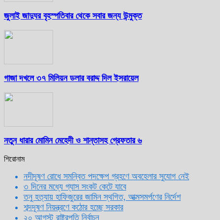
জুলাই জাদুঘর বৃহস্পতিবার থেকে সবার জন্য উন্মুক্ত
গাজা দখলে ৩৭ মিলিয়ন ডলার বরাদ্দ দিল ইসরায়েল
নতুন ধারার মোমিন মেহেদী ও শান্তাসহ গ্রেফতার ৬
শিরোনাম
নদীদূষণ রোধে সমন্বিত পদক্ষেপ গ্রহণে অবহেলার সুযোগ নেই
৩ দিনের মধ্যে গ্যাস সংকট কেটে যাবে
তনু হত্যায় হাফিজুরের জামিন স্থগিত, আত্মসমর্পণের নির্দেশ
শব্দদূষণ নিয়ন্ত্রণে কঠোর হচ্ছে সরকার
২০ আগস্ট রাষ্ট্রপতি নির্বাচন