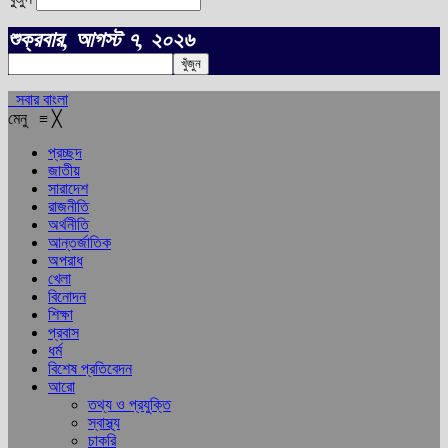
শুক্রবার, আগস্ট ৭, ২০২৬
সবার বাংলা
মেনু
≡
╳
প্রচ্ছদ
জাতীয়
সারাদেশ
রাজনীতি
অর্থনীতি
আন্তর্জাতিক
অপরাধ
খেলা
বিনোদন
শিক্ষা
প্রবাস
ধর্ম
বিশেষ প্রতিবেদন
আরো
তথ্য ও প্রযুক্তি
স্বাস্থ্য
চাকরি