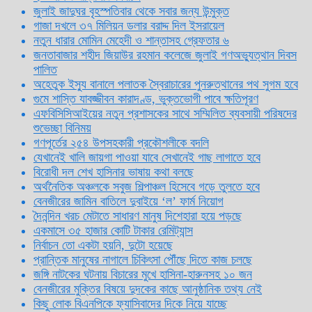
জুলাই জাদুঘর বৃহস্পতিবার থেকে সবার জন্য উন্মুক্ত
গাজা দখলে ৩৭ মিলিয়ন ডলার বরাদ্দ দিল ইসরায়েল
নতুন ধারার মোমিন মেহেদী ও শান্তাসহ গ্রেফতার ৬
জনতাবাজার শহীদ জিয়াউর রহমান কলেজে জুলাই গণঅভ্যুত্থান দিবস
পালিত
অহেতুক ইস্যু বানালে পলাতক স্বৈরাচারের পুনরুত্থানের পথ সুগম হবে
গুমে শাস্তি যাবজ্জীবন কারাদণ্ড, ভুক্তভোগী পাবে ক্ষতিপূরণ
এফবিসিসিআইয়ের নতুন প্রশাসকের সাথে সম্মিলিত ব্যবসায়ী পরিষদের
শুভেচ্ছা বিনিময়
গণপূর্তের ২৫৪ উপসহকারী প্রকৌশলীকে বদলি
যেখানেই খালি জায়গা পাওয়া যাবে সেখানেই গাছ লাগাতে হবে
বিরোধী দল শেখ হাসিনার ভাষায় কথা বলছে
অর্থনৈতিক অঞ্চলকে সবুজ শিল্পাঞ্চল হিসেবে গড়ে তুলতে হবে
বেনজীরের জামিন বাতিলে দুবাইয়ে ‌‘ল’ ফার্ম নিয়োগ
দৈনন্দিন খরচ মেটাতে সাধারণ মানুষ দিশেহারা হয়ে পড়ছে
একমাসে ৩৫ হাজার কোটি টাকার রেমিট্যান্স
নির্বাচন তো একটা হয়নি, দুটো হয়েছে
প্রান্তিক মানুষের নাগালে চিকিৎসা পৌঁছে দিতে কাজ চলছে
জঙ্গি নাটকের ঘটনায় বিচারের মুখে হাসিনা-হারুনসহ ১০ জন
বেনজীরের মুক্তির বিষয়ে দুদকের কাছে আনুষ্ঠানিক তথ্য নেই
কিছু লোক বিএনপিকে ফ্যাসিবাদের দিকে নিয়ে যাচ্ছে