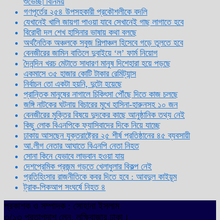
শুভেচ্ছা বিনিময়
গণপূর্তের ২৫৪ উপসহকারী প্রকৌশলীকে বদলি
যেখানেই খালি জায়গা পাওয়া যাবে সেখানেই গাছ লাগাতে হবে
বিরোধী দল শেখ হাসিনার ভাষায় কথা বলছে
অর্থনৈতিক অঞ্চলকে সবুজ শিল্পাঞ্চল হিসেবে গড়ে তুলতে হবে
বেনজীরের জামিন বাতিলে দুবাইয়ে ‌‘ল’ ফার্ম নিয়োগ
দৈনন্দিন খরচ মেটাতে সাধারণ মানুষ দিশেহারা হয়ে পড়ছে
একমাসে ৩৫ হাজার কোটি টাকার রেমিট্যান্স
নির্বাচন তো একটা হয়নি, দুটো হয়েছে
প্রান্তিক মানুষের নাগালে চিকিৎসা পৌঁছে দিতে কাজ চলছে
জঙ্গি নাটকের ঘটনায় বিচারের মুখে হাসিনা-হারুনসহ ১০ জন
বেনজীরের মুক্তির বিষয়ে দুদকের কাছে আনুষ্ঠানিক তথ্য নেই
কিছু লোক বিএনপিকে ফ্যাসিবাদের দিকে নিয়ে যাচ্ছে
ঢাকায় আসছেন যুক্তরাষ্ট্রের ২৫ শীর্ষ প্রতিষ্ঠানের ৪৫ ব্যবসায়ী
আ.লীগ নেতার আঘাতে বিএনপি নেতা নিহত
সোনা কিনে যেভাবে লাভবান হওয়া যায়
দেশপ্রেমিক প্রজন্ম গড়তে খেলাধুলার বিকল্প নেই
প্রতিহিংসার রাজনীতিকে কবর দিতে হবে : আবদুল কাইয়ূম
ট্রাক-পিকআপ সংঘর্ষে নিহত ৪
প্রকাশক ও সম্পাদক : সোহানা ইসলাম
৩/১৩ প্রতাপদাশ লেন, লক্ষিবাজার ঢাকা।