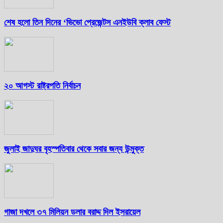
শেষ হলো তিন দিনের ‘ভিভো প্রেজেন্টস এনইউবি ক্লাব ফেস্ট
২০ আগস্ট রাষ্ট্রপতি নির্বাচন
জুলাই জাদুঘর বৃহস্পতিবার থেকে সবার জন্য উন্মুক্ত
গাজা দখলে ৩৭ মিলিয়ন ডলার বরাদ্দ দিল ইসরায়েল