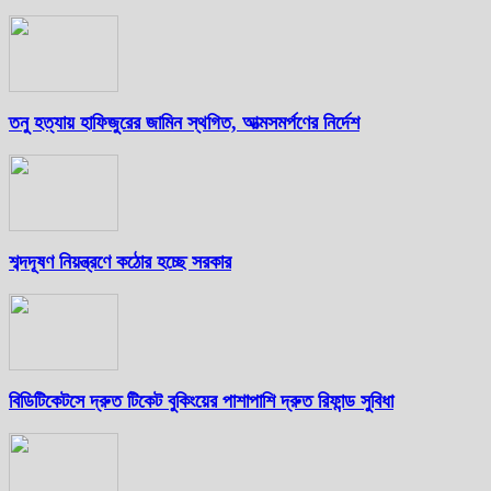
তনু হত্যায় হাফিজুরের জামিন স্থগিত, আত্মসমর্পণের নির্দেশ
শব্দদূষণ নিয়ন্ত্রণে কঠোর হচ্ছে সরকার
বিডিটিকেটসে দ্রুত টিকেট বুকিংয়ের পাশাপাশি দ্রুত রিফান্ড সুবিধা