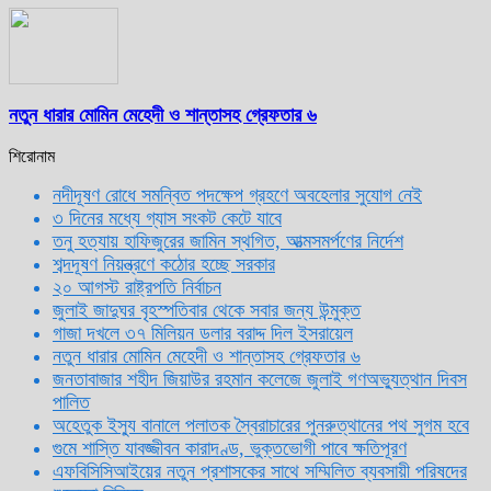
নতুন ধারার মোমিন মেহেদী ও শান্তাসহ গ্রেফতার ৬
শিরোনাম
নদীদূষণ রোধে সমন্বিত পদক্ষেপ গ্রহণে অবহেলার সুযোগ নেই
৩ দিনের মধ্যে গ্যাস সংকট কেটে যাবে
তনু হত্যায় হাফিজুরের জামিন স্থগিত, আত্মসমর্পণের নির্দেশ
শব্দদূষণ নিয়ন্ত্রণে কঠোর হচ্ছে সরকার
২০ আগস্ট রাষ্ট্রপতি নির্বাচন
জুলাই জাদুঘর বৃহস্পতিবার থেকে সবার জন্য উন্মুক্ত
গাজা দখলে ৩৭ মিলিয়ন ডলার বরাদ্দ দিল ইসরায়েল
নতুন ধারার মোমিন মেহেদী ও শান্তাসহ গ্রেফতার ৬
জনতাবাজার শহীদ জিয়াউর রহমান কলেজে জুলাই গণঅভ্যুত্থান দিবস
পালিত
অহেতুক ইস্যু বানালে পলাতক স্বৈরাচারের পুনরুত্থানের পথ সুগম হবে
গুমে শাস্তি যাবজ্জীবন কারাদণ্ড, ভুক্তভোগী পাবে ক্ষতিপূরণ
এফবিসিসিআইয়ের নতুন প্রশাসকের সাথে সম্মিলিত ব্যবসায়ী পরিষদের