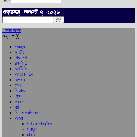
শুক্রবার, আগস্ট ৭, ২০২৬
সবার বাংলা
মেনু
≡
╳
প্রচ্ছদ
জাতীয়
সারাদেশ
রাজনীতি
অর্থনীতি
আন্তর্জাতিক
অপরাধ
খেলা
বিনোদন
শিক্ষা
প্রবাস
ধর্ম
বিশেষ প্রতিবেদন
আরো
তথ্য ও প্রযুক্তি
স্বাস্থ্য
চাকরি