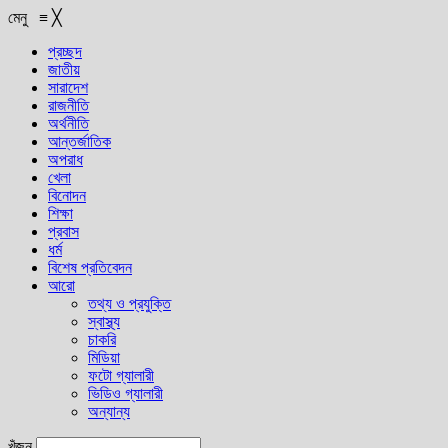
মেনু
≡
╳
প্রচ্ছদ
জাতীয়
সারাদেশ
রাজনীতি
অর্থনীতি
আন্তর্জাতিক
অপরাধ
খেলা
বিনোদন
শিক্ষা
প্রবাস
ধর্ম
বিশেষ প্রতিবেদন
আরো
তথ্য ও প্রযুক্তি
স্বাস্থ্য
চাকরি
মিডিয়া
ফটো গ্যালারী
ভিডিও গ্যালারী
অন্যান্য
খুঁজুন