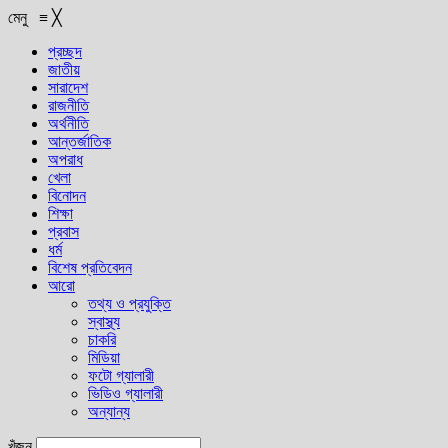
মেনু
≡
╳
প্রচ্ছদ
জাতীয়
সারাদেশ
রাজনীতি
অর্থনীতি
আন্তর্জাতিক
অপরাধ
খেলা
বিনোদন
শিক্ষা
প্রবাস
ধর্ম
বিশেষ প্রতিবেদন
আরো
তথ্য ও প্রযুক্তি
স্বাস্থ্য
চাকরি
মিডিয়া
ফটো গ্যালারী
ভিডিও গ্যালারী
অন্যান্য
খুঁজুন