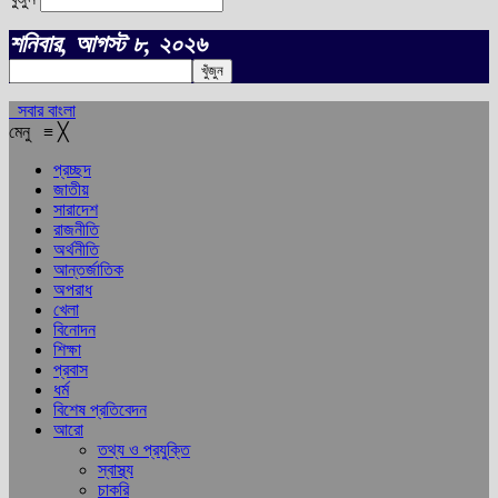
শনিবার, আগস্ট ৮, ২০২৬
সবার বাংলা
মেনু
≡
╳
প্রচ্ছদ
জাতীয়
সারাদেশ
রাজনীতি
অর্থনীতি
আন্তর্জাতিক
অপরাধ
খেলা
বিনোদন
শিক্ষা
প্রবাস
ধর্ম
বিশেষ প্রতিবেদন
আরো
তথ্য ও প্রযুক্তি
স্বাস্থ্য
চাকরি