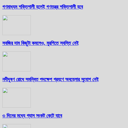
গণমাধ্যম শক্তিশালী হলেই গণতন্ত্র শক্তিশালী হবে
সবজির দাম কিছুটা কমলেও, মুরগিতে স্বস্তি নেই
নদীদূষণ রোধে সমন্বিত পদক্ষেপ গ্রহণে অবহেলার সুযোগ নেই
৩ দিনের মধ্যে গ্যাস সংকট কেটে যাবে