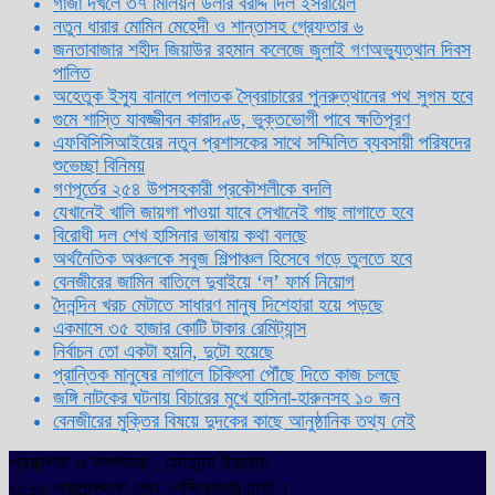
গাজা দখলে ৩৭ মিলিয়ন ডলার বরাদ্দ দিল ইসরায়েল
নতুন ধারার মোমিন মেহেদী ও শান্তাসহ গ্রেফতার ৬
জনতাবাজার শহীদ জিয়াউর রহমান কলেজে জুলাই গণঅভ্যুত্থান দিবস
পালিত
অহেতুক ইস্যু বানালে পলাতক স্বৈরাচারের পুনরুত্থানের পথ সুগম হবে
গুমে শাস্তি যাবজ্জীবন কারাদণ্ড, ভুক্তভোগী পাবে ক্ষতিপূরণ
এফবিসিসিআইয়ের নতুন প্রশাসকের সাথে সম্মিলিত ব্যবসায়ী পরিষদের
শুভেচ্ছা বিনিময়
গণপূর্তের ২৫৪ উপসহকারী প্রকৌশলীকে বদলি
যেখানেই খালি জায়গা পাওয়া যাবে সেখানেই গাছ লাগাতে হবে
বিরোধী দল শেখ হাসিনার ভাষায় কথা বলছে
অর্থনৈতিক অঞ্চলকে সবুজ শিল্পাঞ্চল হিসেবে গড়ে তুলতে হবে
বেনজীরের জামিন বাতিলে দুবাইয়ে ‌‘ল’ ফার্ম নিয়োগ
দৈনন্দিন খরচ মেটাতে সাধারণ মানুষ দিশেহারা হয়ে পড়ছে
একমাসে ৩৫ হাজার কোটি টাকার রেমিট্যান্স
নির্বাচন তো একটা হয়নি, দুটো হয়েছে
প্রান্তিক মানুষের নাগালে চিকিৎসা পৌঁছে দিতে কাজ চলছে
জঙ্গি নাটকের ঘটনায় বিচারের মুখে হাসিনা-হারুনসহ ১০ জন
বেনজীরের মুক্তির বিষয়ে দুদকের কাছে আনুষ্ঠানিক তথ্য নেই
প্রকাশক ও সম্পাদক : সোহানা ইসলাম
৩/১৩ প্রতাপদাশ লেন, লক্ষিবাজার ঢাকা।