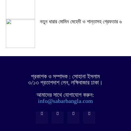
নতুন ধারার মোমিন মেহেদী ও শান্তাসহ গ্রেফতার ৬
প্রকাশক ও সম্পাদক : সোহানা ইসলাম
৩/১৩ প্রতাপদাশ লেন, লক্ষিবাজার ঢাকা।
আমাদের সাথে যোগাযোগ করুন:
info@sabarbangla.com