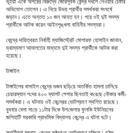
ভূঁইয়া একে অপরের বিরুদ্ধে জোরপূর্বক কেন্দ্র দখলে নেওয়ার চেষ্টার
অভিযোগ তোলেন। এ নিয়ে উভয় প্রার্থীর সমর্থকরা সংঘর্ষে
জড়ান। এতে অন্তত ১০ জন আহত হন। পরে ওই দুই সদস্য
প্রার্থীকে আটক করেন আইনশৃঙ্খলা বাহিনীর সদস্যরা।
কেন্দ্রে দায়িত্বরত নির্বাহী ম্যাজিস্ট্রেট মোশারফ হোসাইন জানান,
ভ্রাম্যমাণ আদালতের মাধ্যমে দুই সদস্য প্রার্থীকে আটক করা
হয়েছে।
টাঙ্গাই‌ল
টাঙ্গাইলের বাসাইল কে‌ন্দ্রে গুজব ছ‌ড়ি‌য়ে অত‌র্কিত হামলা চা‌লি‌য়ে
চেয়ারম্যান প‌দের ৪০০ ব্যালট পেপার ছিনতাই ক‌রে‌ছে নৌকার কর্মী-
সমর্থকরা। এ‌ ঘটনায় ওই কে‌ন্দ্রের ভোটগ্রহণ স্থগিত রয়ে‌ছে।
বুধবার বেলা সা‌ড়ে ১১টার দি‌কে উপ‌জেলার ফুল‌কি ইউনিয়নের
জ‌শিহা‌টি সরকা‌রি প্রাথ‌মিক বিদ্যালয় কে‌ন্দ্রে এ ঘটনা ঘ‌টে।
স্থানীয়রা জানায়, কে‌ন্দ্রে সুষ্ঠুভা‌বে ভোটগ্রহণ হ‌চ্ছিল। হঠাৎ