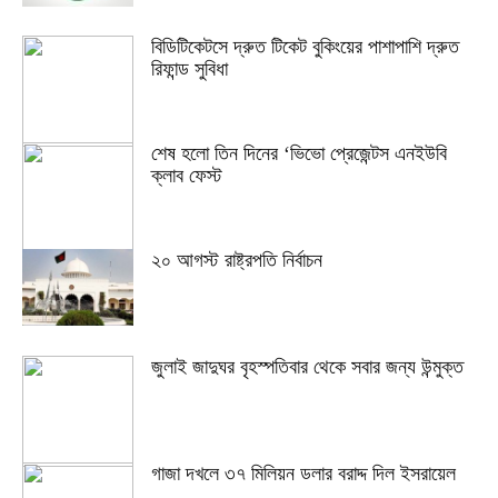
বিডিটিকেটসে দ্রুত টিকেট বুকিংয়ের পাশাপাশি দ্রুত
রিফান্ড সুবিধা
শেষ হলো তিন দিনের ‘ভিভো প্রেজেন্টস এনইউবি
ক্লাব ফেস্ট
২০ আগস্ট রাষ্ট্রপতি নির্বাচন
জুলাই জাদুঘর বৃহস্পতিবার থেকে সবার জন্য উন্মুক্ত
গাজা দখলে ৩৭ মিলিয়ন ডলার বরাদ্দ দিল ইসরায়েল