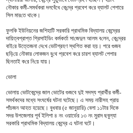
নৌকার কর্মী-সমর্থকরা দলবেঁধে কে‌ন্দ্রে প্রবেশ ক‌রে ব্যালট পেপারে
সিল মার‌তে থা‌কে।
ফুলকি ইউনিয়নের জশিহাটি সরকারি প্রাথমিক বিদ্যালয় কেন্দ্রের
দা‌য়িত্বপ্রাপ্ত প্রিসাইডিং কর্মকর্তা সা‌জেদুল আলম ব‌লেন, কে‌ন্দ্রের
বাই‌রে উত্তেজনা দে‌খে ভোটগ্রহণ স্থ‌গিত করা হয়। পরে গুজব
ছ‌ড়ি‌য়ে নৌকার লোকজন বু‌থে প্রবেশ ক‌রে চার‌শ ব্যালট পেপার
ছিনতাই ক‌রে নি‌য়ে যায়।
ভোলা
ভোলায় ভোটকেন্দ্রে জাল ভোটের গুজবে দুই সদস্য প্রার্থীর কর্মী-
সমর্থকদের মধ্যে সংঘর্ষের ঘটনা ঘটেছে। এ সময় নারীসহ প্রায়
পাঁচজন আহত হয়েছে। বুধবার (৫ জানুয়ারি) বেলা ১১টার দিকে
সদর উপজেলার পূর্ব ইলিশা ৪ নং ওয়ার্ডের ১৩ নং মুরাদ ছবুল্যা
সরকারি প্রাথমিক বিদ্যালয় কেন্দ্রে এ ঘটনা ঘটে।