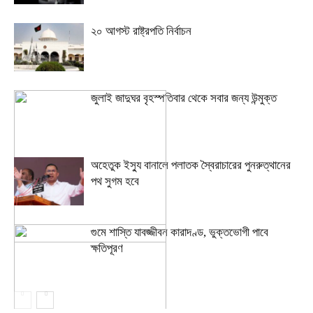
২০ আগস্ট রাষ্ট্রপতি নির্বাচন
জুলাই জাদুঘর বৃহস্পতিবার থেকে সবার জন্য উন্মুক্ত
অহেতুক ইস্যু বানালে পলাতক স্বৈরাচারের পুনরুত্থানের
পথ সুগম হবে
গুমে শাস্তি যাবজ্জীবন কারাদণ্ড, ভুক্তভোগী পাবে
ক্ষতিপূরণ