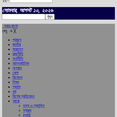
সোমবার, আগস্ট ১০, ২০২৬
সবার বাংলা
মেনু
≡
╳
প্রচ্ছদ
জাতীয়
সারাদেশ
রাজনীতি
অর্থনীতি
আন্তর্জাতিক
অপরাধ
খেলা
বিনোদন
শিক্ষা
প্রবাস
ধর্ম
বিশেষ প্রতিবেদন
আরো
তথ্য ও প্রযুক্তি
স্বাস্থ্য
চাকরি