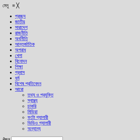
মেনু
≡
╳
প্রচ্ছদ
জাতীয়
সারাদেশ
রাজনীতি
অর্থনীতি
আন্তর্জাতিক
অপরাধ
খেলা
বিনোদন
শিক্ষা
প্রবাস
ধর্ম
বিশেষ প্রতিবেদন
আরো
তথ্য ও প্রযুক্তি
স্বাস্থ্য
চাকরি
মিডিয়া
ফটো গ্যালারী
ভিডিও গ্যালারী
অন্যান্য
খুঁজুন