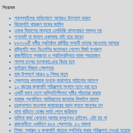
শিরোনাম
প্রশ্নফাঁসের অভিযোগে আবারও উত্তাল ভারত
বিচারপতি খায়রুল হকের জামিন
একক বিভাগের মাধ্যমে এসডিজি বাস্তবায়ন সম্ভব নয়
গণভোট না মানলে একসময় নাই হয়ে যাবেন
৮৬৭০৯টি ধর্মীয় প্রতিষ্ঠান রাষ্ট্রীয় সম্মানী ভাতার আওতায় আসছে
রাষ্ট্রপতি পদে বিএনপির মনোনয়ন পেলেন মির্জা ফখরুল
রাজনীতিতে স্বচ্ছতা ও প্রতিদ্বন্দ্বিতা থাকা প্রয়োজন
শাপলা চত্বর হত্যাকাণ্ডের বিচার হবে
ভাইরাল মিজান গ্রেপ্তার
হাম উপসর্গে আরও ৬ শিশুর মৃত্যু
গ্রেপ্তার খলনায়ক ডনকে কারাগারে পাঠানোর আদেশ
১০ বছরের জ্বালানি পরিকল্পনা সংসদে তুলে ধরা হবে
একটি মহল দেশে অস্থিতিশীলতা সৃষ্টির পাঁয়তারা করছে
হরমুজ প্রণালিতে আমিরাতের জাহাজে মিসাইল হামলা
চরফ্যাশনে মাওলানা জুবায়েরের বয়ান শুনতে মানুষের ঢল
বাসা বাড়িতে ডেঙ্গুর লার্ভা পেলে জরিমানা
হাসিনা কার্ড খেলবেন আবার বন্ধুত্বও চাইবেন, এটা হয় না
রাজধানীতে একদিনে ৪৮৫ গ্রেপ্তার, ৫০ মামলা
শিক্ষা, স্বাস্থ্য ও জ্বালানি খাতকে স্বনির্ভর করার পরিকল্পনা নেওয়া হয়েছে