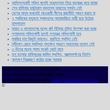
আধিপত্যবাদী শক্তি জুলাই অভ্যুত্থান নিয়ে ষড়যন্ত্র করে যাচ্ছে
শেখ হাসিনার ভার্চ্যুয়াল বক্তব্যে ভারতের সমর্থন নেই
দেশের মানুষ কখনোই আওয়ামী লীগের রাজনীতি গ্রহণ করবে না
৭ শ্রমিকের মৃত্যুতে স্বজনদের আহাজারিতে ভারী হয়ে উঠেছে
হাসপাতাল
ভারত ও বাংলাদেশের মধ্যে বন্দি বিনিময় চুক্তি উপেক্ষা করা হচ্ছে
গণমাধ্যম শক্তিশালী হলেই গণতন্ত্র শক্তিশালী হবে
সবজির দাম কিছুটা কমলেও, মুরগিতে স্বস্তি নেই
নদীদূষণ রোধে সমন্বিত পদক্ষেপ গ্রহণে অবহেলার সুযোগ নেই
৩ দিনের মধ্যে গ্যাস সংকট কেটে যাবে
তনু হত্যায় হাফিজুরের জামিন স্থগিত, আত্মসমর্পণের নির্দেশ
শব্দদূষণ নিয়ন্ত্রণে কঠোর হচ্ছে সরকার
প্রকাশক ও সম্পাদক : সোহানা ইসলাম
৩/১৩ প্রতাপদাশ লেন, লক্ষিবাজার ঢাকা।
আমাদের সাথে যোগাযোগ করুন:
info@sabarbangla.com
©