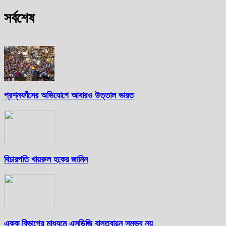
সর্বশেষ
প্রশ্নফাঁসের অভিযোগে আবারও উত্তাল ভারত
বিচারপতি খায়রুল হকের জামিন
একক বিভাগের মাধ্যমে এসডিজি বাস্তবায়ন সম্ভব নয়