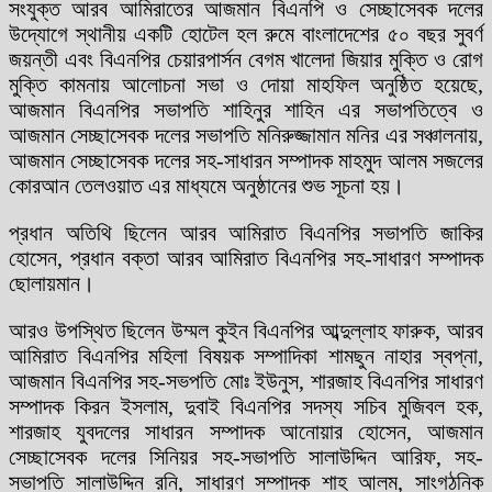
সংযুক্ত আরব আমিরাতের আজমান বিএনপি ও সেচ্ছাসেবক দলের
উদ্যোগে স্থানীয় একটি হোটেল হল রুমে বাংলাদেশের ৫০ বছর সুবর্ণ
জয়ন্তী এবং বিএনপির চেয়ারপার্সন বেগম খালেদা জিয়ার মুক্তি ও রোগ
মুক্তি কামনায় আলোচনা সভা ও দোয়া মাহফিল অনুষ্ঠিত হয়েছে,
আজমান বিএনপির সভাপতি শাহিনুর শাহিন এর সভাপতিত্বে ও
আজমান সেচ্ছাসেবক দলের সভাপতি মনিরুজ্জামান মনির এর সঞ্চালনায়,
আজমান সেচ্ছাসেবক দলের সহ-সাধারন সম্পাদক মাহমুদ আলম সজলের
কোরআন তেলওয়াত এর মাধ্যমে অনুষ্ঠানের শুভ সূচনা হয়।
প্রধান অতিথি ছিলেন আরব আমিরাত বিএনপির সভাপতি জাকির
হোসেন, প্রধান বক্তা আরব আমিরাত বিএনপির সহ-সাধারণ সম্পাদক
ছোলায়মান।
আরও উপস্থিত ছিলেন উম্মল কুইন বিএনপির আব্দুল্লাহ ফারুক, আরব
আমিরাত বিএনপির মহিলা বিষয়ক সম্পাদিকা শামছুন নাহার স্বপ্না,
আজমান বিএনপির সহ-সভপতি মোঃ ইউনুস, শারজাহ বিএনপির সাধারণ
সম্পাদক কিরন ইসলাম, দুবাই বিএনপির সদস্য সচিব মুজিবল হক,
শারজাহ যুবদলের সাধারন সম্পাদক আনোয়ার হোসেন, আজমান
সেচ্ছাসেবক দলের সিনিয়র সহ-সভাপতি সালাউদ্দিন আরিফ, সহ-
সভাপতি সালাউদ্দিন রনি, সাধারণ সম্পাদক শাহ আলম, সাংগঠনিক