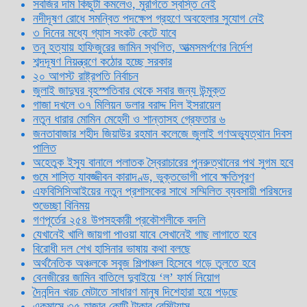
সবজির দাম কিছুটা কমলেও, মুরগিতে স্বস্তি নেই
নদীদূষণ রোধে সমন্বিত পদক্ষেপ গ্রহণে অবহেলার সুযোগ নেই
৩ দিনের মধ্যে গ্যাস সংকট কেটে যাবে
তনু হত্যায় হাফিজুরের জামিন স্থগিত, আত্মসমর্পণের নির্দেশ
শব্দদূষণ নিয়ন্ত্রণে কঠোর হচ্ছে সরকার
২০ আগস্ট রাষ্ট্রপতি নির্বাচন
জুলাই জাদুঘর বৃহস্পতিবার থেকে সবার জন্য উন্মুক্ত
গাজা দখলে ৩৭ মিলিয়ন ডলার বরাদ্দ দিল ইসরায়েল
নতুন ধারার মোমিন মেহেদী ও শান্তাসহ গ্রেফতার ৬
জনতাবাজার শহীদ জিয়াউর রহমান কলেজে জুলাই গণঅভ্যুত্থান দিবস
পালিত
অহেতুক ইস্যু বানালে পলাতক স্বৈরাচারের পুনরুত্থানের পথ সুগম হবে
গুমে শাস্তি যাবজ্জীবন কারাদণ্ড, ভুক্তভোগী পাবে ক্ষতিপূরণ
এফবিসিসিআইয়ের নতুন প্রশাসকের সাথে সম্মিলিত ব্যবসায়ী পরিষদের
শুভেচ্ছা বিনিময়
গণপূর্তের ২৫৪ উপসহকারী প্রকৌশলীকে বদলি
যেখানেই খালি জায়গা পাওয়া যাবে সেখানেই গাছ লাগাতে হবে
বিরোধী দল শেখ হাসিনার ভাষায় কথা বলছে
অর্থনৈতিক অঞ্চলকে সবুজ শিল্পাঞ্চল হিসেবে গড়ে তুলতে হবে
বেনজীরের জামিন বাতিলে দুবাইয়ে ‌‘ল’ ফার্ম নিয়োগ
দৈনন্দিন খরচ মেটাতে সাধারণ মানুষ দিশেহারা হয়ে পড়ছে
একমাসে ৩৫ হাজার কোটি টাকার রেমিট্যান্স