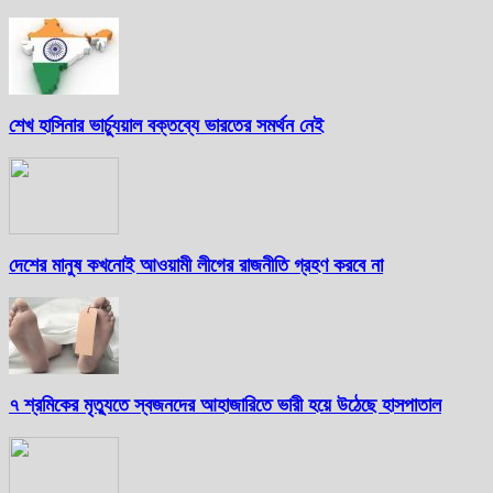
শেখ হাসিনার ভার্চ্যুয়াল বক্তব্যে ভারতের সমর্থন নেই
দেশের মানুষ কখনোই আওয়ামী লীগের রাজনীতি গ্রহণ করবে না
৭ শ্রমিকের মৃত্যুতে স্বজনদের আহাজারিতে ভারী হয়ে উঠেছে হাসপাতাল