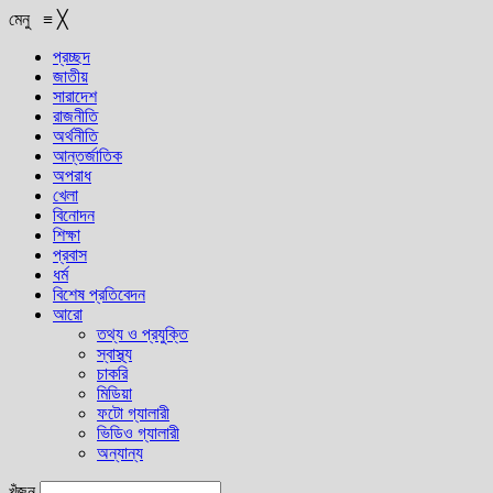
মেনু
≡
╳
প্রচ্ছদ
জাতীয়
সারাদেশ
রাজনীতি
অর্থনীতি
আন্তর্জাতিক
অপরাধ
খেলা
বিনোদন
শিক্ষা
প্রবাস
ধর্ম
বিশেষ প্রতিবেদন
আরো
তথ্য ও প্রযুক্তি
স্বাস্থ্য
চাকরি
মিডিয়া
ফটো গ্যালারী
ভিডিও গ্যালারী
অন্যান্য
খুঁজুন