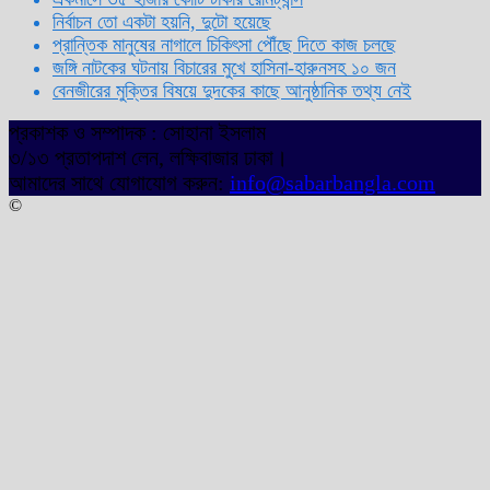
নির্বাচন তো একটা হয়নি, দুটো হয়েছে
প্রান্তিক মানুষের নাগালে চিকিৎসা পৌঁছে দিতে কাজ চলছে
জঙ্গি নাটকের ঘটনায় বিচারের মুখে হাসিনা-হারুনসহ ১০ জন
বেনজীরের মুক্তির বিষয়ে দুদকের কাছে আনুষ্ঠানিক তথ্য নেই
প্রকাশক ও সম্পাদক : সোহানা ইসলাম
৩/১৩ প্রতাপদাশ লেন, লক্ষিবাজার ঢাকা।
আমাদের সাথে যোগাযোগ করুন:
info@sabarbangla.com
©