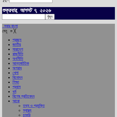
শুক্রবার, আগস্ট ৭, ২০২৬
সবার বাংলা
মেনু
≡
╳
প্রচ্ছদ
জাতীয়
সারাদেশ
রাজনীতি
অর্থনীতি
আন্তর্জাতিক
অপরাধ
খেলা
বিনোদন
শিক্ষা
প্রবাস
ধর্ম
বিশেষ প্রতিবেদন
আরো
তথ্য ও প্রযুক্তি
স্বাস্থ্য
চাকরি