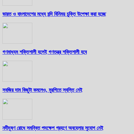
ভারত ও বাংলাদেশের মধ্যে বন্দি বিনিময় চুক্তি উপেক্ষা করা হচ্ছে
গণমাধ্যম শক্তিশালী হলেই গণতন্ত্র শক্তিশালী হবে
সবজির দাম কিছুটা কমলেও, মুরগিতে স্বস্তি নেই
নদীদূষণ রোধে সমন্বিত পদক্ষেপ গ্রহণে অবহেলার সুযোগ নেই