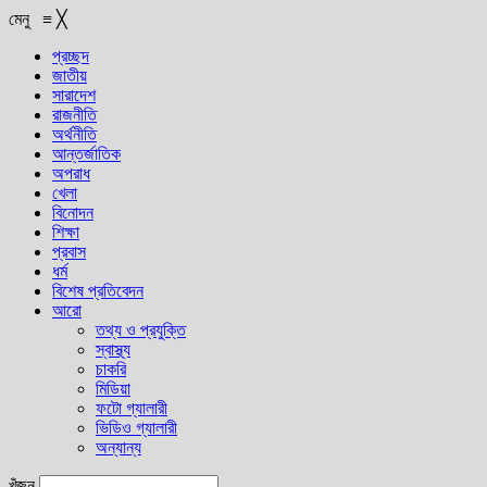
মেনু
≡
╳
প্রচ্ছদ
জাতীয়
সারাদেশ
রাজনীতি
অর্থনীতি
আন্তর্জাতিক
অপরাধ
খেলা
বিনোদন
শিক্ষা
প্রবাস
ধর্ম
বিশেষ প্রতিবেদন
আরো
তথ্য ও প্রযুক্তি
স্বাস্থ্য
চাকরি
মিডিয়া
ফটো গ্যালারী
ভিডিও গ্যালারী
অন্যান্য
খুঁজুন