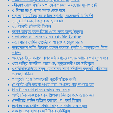
নদীদূষণ রোধে সমন্বিত পদক্ষেপ গ্রহণে অবহেলার সুযোগ নেই
৩ দিনের মধ্যে গ্যাস সংকট কেটে যাবে
তনু হত্যায় হাফিজুরের জামিন স্থগিত, আত্মসমর্পণের নির্দেশ
শব্দদূষণ নিয়ন্ত্রণে কঠোর হচ্ছে সরকার
২০ আগস্ট রাষ্ট্রপতি নির্বাচন
জুলাই জাদুঘর বৃহস্পতিবার থেকে সবার জন্য উন্মুক্ত
গাজা দখলে ৩৭ মিলিয়ন ডলার বরাদ্দ দিল ইসরায়েল
নতুন ধারার মোমিন মেহেদী ও শান্তাসহ গ্রেফতার ৬
জনতাবাজার শহীদ জিয়াউর রহমান কলেজে জুলাই গণঅভ্যুত্থান দিবস
পালিত
অহেতুক ইস্যু বানালে পলাতক স্বৈরাচারের পুনরুত্থানের পথ সুগম হবে
গুমে শাস্তি যাবজ্জীবন কারাদণ্ড, ভুক্তভোগী পাবে ক্ষতিপূরণ
এফবিসিসিআইয়ের নতুন প্রশাসকের সাথে সম্মিলিত ব্যবসায়ী পরিষদের
শুভেচ্ছা বিনিময়
গণপূর্তের ২৫৪ উপসহকারী প্রকৌশলীকে বদলি
যেখানেই খালি জায়গা পাওয়া যাবে সেখানেই গাছ লাগাতে হবে
বিরোধী দল শেখ হাসিনার ভাষায় কথা বলছে
অর্থনৈতিক অঞ্চলকে সবুজ শিল্পাঞ্চল হিসেবে গড়ে তুলতে হবে
বেনজীরের জামিন বাতিলে দুবাইয়ে ‌‘ল’ ফার্ম নিয়োগ
দৈনন্দিন খরচ মেটাতে সাধারণ মানুষ দিশেহারা হয়ে পড়ছে
একমাসে ৩৫ হাজার কোটি টাকার রেমিট্যান্স