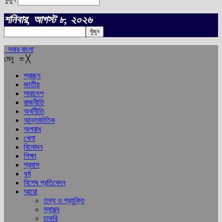
শনিবার, আগস্ট ৮, ২০২৬
সবার বাংলা
মেনু
≡
╳
প্রচ্ছদ
জাতীয়
সারাদেশ
রাজনীতি
অর্থনীতি
আন্তর্জাতিক
অপরাধ
খেলা
বিনোদন
শিক্ষা
প্রবাস
ধর্ম
বিশেষ প্রতিবেদন
আরো
তথ্য ও প্রযুক্তি
স্বাস্থ্য
চাকরি