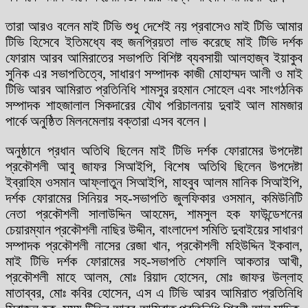
তারা আরও বলেন মাই টিভি শুধু দেশেই নয় প্রবাসেও মাই টিভি আমার
টিভি হিসেবে ইতিমধ্যে বহু জনপ্রিয়তা লাভ করেছে মাই টিভি দর্শক
ফোরাম আরব আমিরাতের সভাপতি বিশিষ্ট ব্যবসায়ী আলহাজ্ব ইয়াকুব
সুনিক এর সভাপতিত্বে, সাধারণ সম্পাদক কাজী মোহাম্মদ আলী ও মাই
টিভি আরব আমিরাত প্রতিনিধি শামসুর রহমান সোহেল এবং সাংগঠনিক
সম্পাদক শাহজালাল সিকদারের যৌথ পরিচালনায় দুবাই আল মামজার
পার্কে অনুষ্ঠিত মিলনমেলায় বক্তারা এসব বলেন।
অনুষ্ঠানে প্রধান অতিথি ছিলেন মাই টিভি দর্শক ফোরামের উপদেষ্টা
প্রকৌশলী আবু জাফর সিআইপি, বিশেষ অতিথি ছিলেন উপদেষ্টা
ইব্রাহিম ওসমান আফ্লাতুন সিআইপি, মাহবুব আলম মানিক সিআইপি,
দর্শক ফোরামের সিনিয়র সহ-সভাপতি জুলফিকার ওসমান, কমিউনিটি
নেতা প্রকৌশলী সালাউদ্দিন আহমেদ, শামসুল হক ফাউন্ডেশনের
চেয়ারম্যান প্রকৌশলী নাছির উদ্দীন, বাংলাদেশ সমিতি দুবাইয়ের সাধারণ
সম্পাদক প্রকৌশলী নাসের রেজা খান, প্রকৌশলী মহিউদ্দিন ইকবাল,
মাই টিভি দর্শক ফোরামের সহ-সভাপতি শেফালি আকতার আখী,
প্রকৌশলী মাহে আলম, মোঃ রিয়াদ হোসেন, মোঃ জাফর উল্লাহ
মাতাব্বর, মোঃ কবির হোসেন, এস এ টিভি আরব আমিরাত প্রতিনিধি