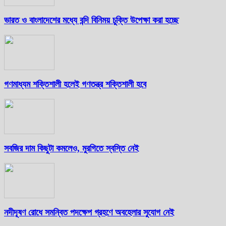
ভারত ও বাংলাদেশের মধ্যে বন্দি বিনিময় চুক্তি উপেক্ষা করা হচ্ছে
গণমাধ্যম শক্তিশালী হলেই গণতন্ত্র শক্তিশালী হবে
সবজির দাম কিছুটা কমলেও, মুরগিতে স্বস্তি নেই
নদীদূষণ রোধে সমন্বিত পদক্ষেপ গ্রহণে অবহেলার সুযোগ নেই