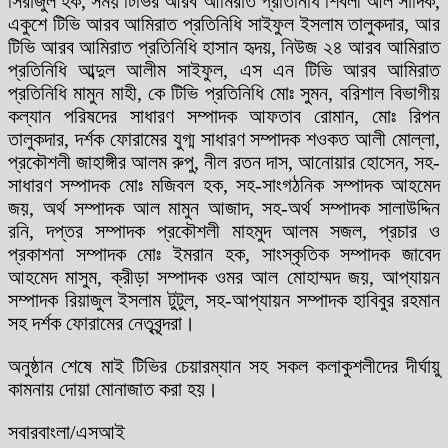
সিরাজুল হক, সময় টিভির আরব আমিরাত প্রতিনিধি শিবলী আল সাদিক,
একুশে টিভি আরব আমিরাত প্রতিনিধি সাইফুল ইসলাম তালুকদার, আর
টিভি আরব আমিরাত প্রতিনিধি হাসান হৃদয়, নিউজ ২৪ আরব আমিরাত
প্রতিনিধি আব্দুল আলীম সাইফুল, এস এন টিভি আরব আমিরাত
প্রতিনিধি মামুন মাহী, কে টিভি প্রতিনিধি মোঃ সুমন, বরিশাল বিভাগীয়
কল্যান পরিষদের সাধারণ সম্পাদক আফতাব রোমান, মোঃ রিপন
তালুকদার, দর্শক ফোরামের যুগ্ম সাধারণ সম্পাদক শওকত আলী মোল্লা,
প্রকৌশলী জাহাঙ্গীর আলম রুপু, নীল রতন দাস, আনোয়ার হোসেন, সহ-
সাধারণ সম্পাদক মোঃ মজিবল হক, সহ-সাংগঠনিক সম্পাদক আহমেদ
জয়, অর্থ সম্পাদক আল মামুন আজাদ, সহ-অর্থ সম্পাদক সালাউদ্দিন
রনি, দপ্তর সম্পাদক প্রকৌশলী মাহমুদ আলম সজল, প্রচার ও
প্রকাশনা সম্পাদক মোঃ ইমরান হক, সাংস্কৃতিক সম্পাদক জাবেদ
আহমেদ মাসুম, ক্রীড়া সম্পাদক ওমর আল মোহাম্মদ জয়, আপ্যায়ন
সম্পাদক রিয়াজুল ইসলাম টুটুল, সহ-আপ্যায়ন সম্পাদক হাবিবুর রহমান
সহ দর্শক ফোরামের নেতৃবৃন্দরা।
অনুষ্ঠান শেষে মাই টিভির চেয়ারম্যান সহ সকল কলাকুশলীদের দীর্ঘায়ু
কামনায় দোয়া মোনাজাত করা হয়।
সবারবাংলা/এসআই