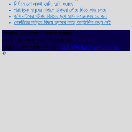
নির্বাচন তো একটা হয়নি, দুটো হয়েছে
প্রান্তিক মানুষের নাগালে চিকিৎসা পৌঁছে দিতে কাজ চলছে
জঙ্গি নাটকের ঘটনায় বিচারের মুখে হাসিনা-হারুনসহ ১০ জন
বেনজীরের মুক্তির বিষয়ে দুদকের কাছে আনুষ্ঠানিক তথ্য নেই
প্রকাশক ও সম্পাদক : সোহানা ইসলাম
৩/১৩ প্রতাপদাশ লেন, লক্ষিবাজার ঢাকা।
আমাদের সাথে যোগাযোগ করুন:
info@sabarbangla.com
©