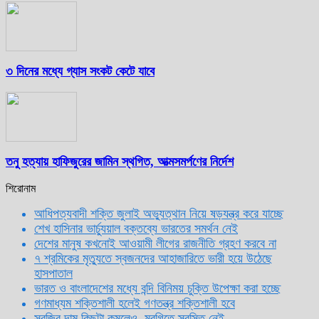
৩ দিনের মধ্যে গ্যাস সংকট কেটে যাবে
তনু হত্যায় হাফিজুরের জামিন স্থগিত, আত্মসমর্পণের নির্দেশ
শিরোনাম
আধিপত্যবাদী শক্তি জুলাই অভ্যুত্থান নিয়ে ষড়যন্ত্র করে যাচ্ছে
শেখ হাসিনার ভার্চ্যুয়াল বক্তব্যে ভারতের সমর্থন নেই
দেশের মানুষ কখনোই আওয়ামী লীগের রাজনীতি গ্রহণ করবে না
৭ শ্রমিকের মৃত্যুতে স্বজনদের আহাজারিতে ভারী হয়ে উঠেছে
হাসপাতাল
ভারত ও বাংলাদেশের মধ্যে বন্দি বিনিময় চুক্তি উপেক্ষা করা হচ্ছে
গণমাধ্যম শক্তিশালী হলেই গণতন্ত্র শক্তিশালী হবে
সবজির দাম কিছুটা কমলেও, মুরগিতে স্বস্তি নেই