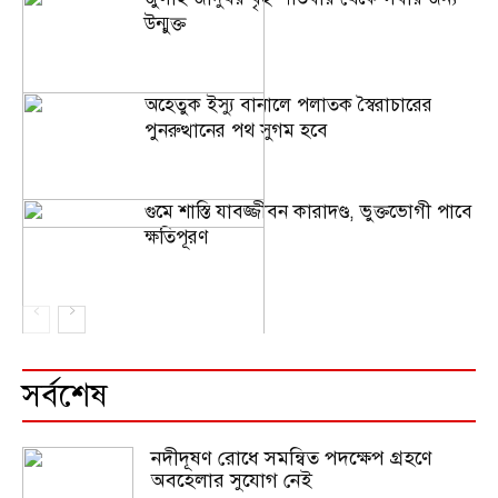
উন্মুক্ত
অহেতুক ইস্যু বানালে পলাতক স্বৈরাচারের
পুনরুত্থানের পথ সুগম হবে
গুমে শাস্তি যাবজ্জীবন কারাদণ্ড, ভুক্তভোগী পাবে
ক্ষতিপূরণ
সর্বশেষ
নদীদূষণ রোধে সমন্বিত পদক্ষেপ গ্রহণে
অবহেলার সুযোগ নেই