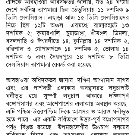
এদিকে আবহাওয়া অধিদফতর জানায়, গত ২৪ ঘণ্টায়
দেশে সর্বনিম্ন তাপমাত্রা ছিল তেঁতুলিয়ায় ১১ দশমিক ৯
ডিগ্রি সেলসিয়াস। এছাড়া আজ ১৫ ডিগ্রি সেলসিয়াসের
নিচে ছিল ১২টি অঞ্চল। এরমধ্যে রাজারহাটে ১৩
দশমিক ২; কুমারখালি, চুয়াডাঙ্গা, শ্রীমঙ্গল, ডিমলা,
বদলগাছি ও ঈশ্বরদীতে ১৪; কুমিল্লায় ১৪ দশমিক ২;
বরিশাল ও গোপালগঞ্জে ১৪ দশমিক ৫; ভোলায় ১৪
দশমিক ৬ এবং সৈয়দপুরে ১৪ দশমিক ৮ ডিগ্রি
সেলসিয়াস তাপমাত্রা রেকর্ড করা হয়েছে।
আবহাওয়া অধিদফতর জানায়, দক্ষিণ আন্দামান সাগর
এবং এর পার্শবর্তী এলাকায় অবস্থানরত লঘুচাপটি
ঘনীভূত হয়ে সুস্পষ্ট লঘুচাপ আকারে দক্ষিণপূর্ব
বঙ্গোপসাগর এবং আশেপাশের এলাকায় অবস্থান করছে।
এটি পশ্চিম-উত্তরপশ্চিম দিকে আগ্রসর ও আরও ঘনীভূত
হতে পারে। এর একটি বর্ধিতাংশ উত্তর-পূর্ব বঙ্গোপসাগর
পর্যন্ত বিস্তৃত রয়েছে। উপমহাদেশীয় উচ্চচাপ বলয়ের