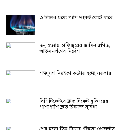
৩ দিনের মধ্যে গ্যাস সংকট কেটে যাবে
তনু হত্যায় হাফিজুরের জামিন স্থগিত,
আত্মসমর্পণের নির্দেশ
শব্দদূষণ নিয়ন্ত্রণে কঠোর হচ্ছে সরকার
বিডিটিকেটসে দ্রুত টিকেট বুকিংয়ের
পাশাপাশি দ্রুত রিফান্ড সুবিধা
শেষ হলো তিন দিনের ‘ভিভো প্রেজেন্টস