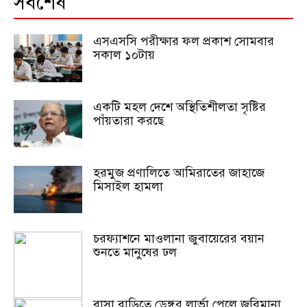
সর্বশেষ
এসএসসি পরীক্ষার ফল প্রকাশ সোমবার
সকাল ১০টায়
একটি মহল দেশে অস্থিতিশীলতা সৃষ্টির
পাঁয়তারা করছে
হরমুজ প্রণালিতে আমিরাতের জাহাজে
মিসাইল হামলা
চরফ্যাশনে মাওলানা জুবায়েরের বয়ান
শুনতে মানুষের ঢল
বাসা বাড়িতে ডেঙ্গুর লার্ভা পেলে জরিমানা