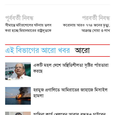
পূর্ববর্তী নিবন্ধ
পরবর্তী নিবন্ধ
সীমান্তে মর্টারশেলের ঘটনায় তলব
করোনায় আরও ৭৭৪ জনের মৃত্যু,
করা হচ্ছে মিয়ানমারের রাষ্ট্রদূতকে
আক্রান্ত সোয়া ৩ লাখ
এই বিভাগের আরো খবর
আরো
একটি মহল দেশে অস্থিতিশীলতা সৃষ্টির পাঁয়তারা
করছে
হরমুজ প্রণালিতে আমিরাতের জাহাজে মিসাইল
হামলা
হাসিনা কার্ড খেলবেন আবার বন্ধুত্বও চাইবেন,