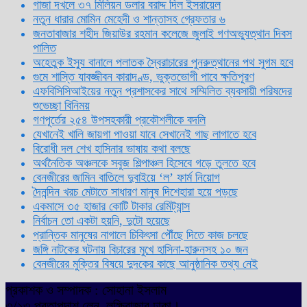
গাজা দখলে ৩৭ মিলিয়ন ডলার বরাদ্দ দিল ইসরায়েল
নতুন ধারার মোমিন মেহেদী ও শান্তাসহ গ্রেফতার ৬
জনতাবাজার শহীদ জিয়াউর রহমান কলেজে জুলাই গণঅভ্যুত্থান দিবস
পালিত
অহেতুক ইস্যু বানালে পলাতক স্বৈরাচারের পুনরুত্থানের পথ সুগম হবে
গুমে শাস্তি যাবজ্জীবন কারাদণ্ড, ভুক্তভোগী পাবে ক্ষতিপূরণ
এফবিসিসিআইয়ের নতুন প্রশাসকের সাথে সম্মিলিত ব্যবসায়ী পরিষদের
শুভেচ্ছা বিনিময়
গণপূর্তের ২৫৪ উপসহকারী প্রকৌশলীকে বদলি
যেখানেই খালি জায়গা পাওয়া যাবে সেখানেই গাছ লাগাতে হবে
বিরোধী দল শেখ হাসিনার ভাষায় কথা বলছে
অর্থনৈতিক অঞ্চলকে সবুজ শিল্পাঞ্চল হিসেবে গড়ে তুলতে হবে
বেনজীরের জামিন বাতিলে দুবাইয়ে ‌‘ল’ ফার্ম নিয়োগ
দৈনন্দিন খরচ মেটাতে সাধারণ মানুষ দিশেহারা হয়ে পড়ছে
একমাসে ৩৫ হাজার কোটি টাকার রেমিট্যান্স
নির্বাচন তো একটা হয়নি, দুটো হয়েছে
প্রান্তিক মানুষের নাগালে চিকিৎসা পৌঁছে দিতে কাজ চলছে
জঙ্গি নাটকের ঘটনায় বিচারের মুখে হাসিনা-হারুনসহ ১০ জন
বেনজীরের মুক্তির বিষয়ে দুদকের কাছে আনুষ্ঠানিক তথ্য নেই
প্রকাশক ও সম্পাদক : সোহানা ইসলাম
৩/১৩ প্রতাপদাশ লেন, লক্ষিবাজার ঢাকা।