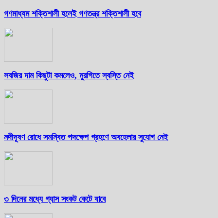
গণমাধ্যম শক্তিশালী হলেই গণতন্ত্র শক্তিশালী হবে
সবজির দাম কিছুটা কমলেও, মুরগিতে স্বস্তি নেই
নদীদূষণ রোধে সমন্বিত পদক্ষেপ গ্রহণে অবহেলার সুযোগ নেই
৩ দিনের মধ্যে গ্যাস সংকট কেটে যাবে