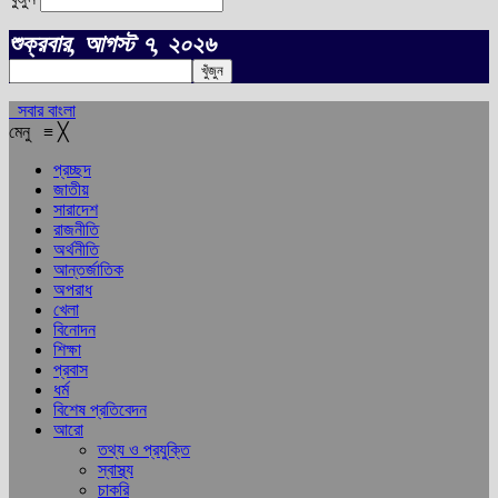
শুক্রবার, আগস্ট ৭, ২০২৬
সবার বাংলা
মেনু
≡
╳
প্রচ্ছদ
জাতীয়
সারাদেশ
রাজনীতি
অর্থনীতি
আন্তর্জাতিক
অপরাধ
খেলা
বিনোদন
শিক্ষা
প্রবাস
ধর্ম
বিশেষ প্রতিবেদন
আরো
তথ্য ও প্রযুক্তি
স্বাস্থ্য
চাকরি