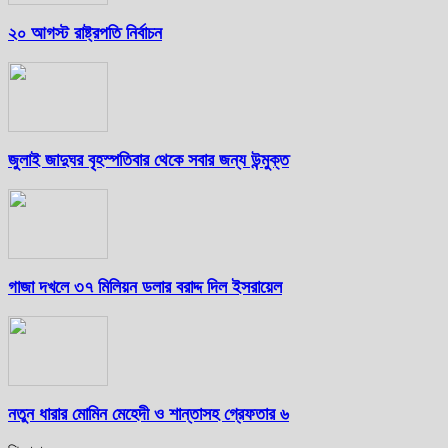
২০ আগস্ট রাষ্ট্রপতি নির্বাচন
জুলাই জাদুঘর বৃহস্পতিবার থেকে সবার জন্য উন্মুক্ত
গাজা দখলে ৩৭ মিলিয়ন ডলার বরাদ্দ দিল ইসরায়েল
নতুন ধারার মোমিন মেহেদী ও শান্তাসহ গ্রেফতার ৬