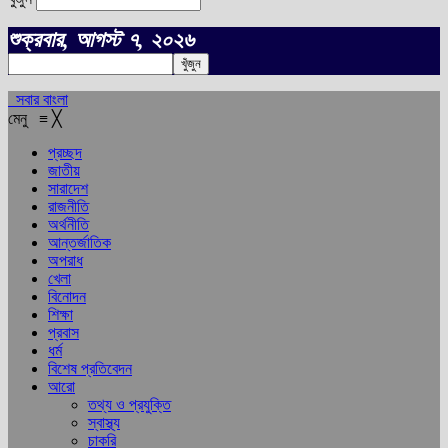
শুক্রবার, আগস্ট ৭, ২০২৬
সবার বাংলা
মেনু
≡
╳
প্রচ্ছদ
জাতীয়
সারাদেশ
রাজনীতি
অর্থনীতি
আন্তর্জাতিক
অপরাধ
খেলা
বিনোদন
শিক্ষা
প্রবাস
ধর্ম
বিশেষ প্রতিবেদন
আরো
তথ্য ও প্রযুক্তি
স্বাস্থ্য
চাকরি