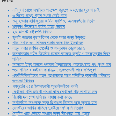
শিরোনাম
নদীদূষণ রোধে সমন্বিত পদক্ষেপ গ্রহণে অবহেলার সুযোগ নেই
৩ দিনের মধ্যে গ্যাস সংকট কেটে যাবে
তনু হত্যায় হাফিজুরের জামিন স্থগিত, আত্মসমর্পণের নির্দেশ
শব্দদূষণ নিয়ন্ত্রণে কঠোর হচ্ছে সরকার
২০ আগস্ট রাষ্ট্রপতি নির্বাচন
জুলাই জাদুঘর বৃহস্পতিবার থেকে সবার জন্য উন্মুক্ত
গাজা দখলে ৩৭ মিলিয়ন ডলার বরাদ্দ দিল ইসরায়েল
নতুন ধারার মোমিন মেহেদী ও শান্তাসহ গ্রেফতার ৬
জনতাবাজার শহীদ জিয়াউর রহমান কলেজে জুলাই গণঅভ্যুত্থান দিবস
পালিত
অহেতুক ইস্যু বানালে পলাতক স্বৈরাচারের পুনরুত্থানের পথ সুগম হবে
গুমে শাস্তি যাবজ্জীবন কারাদণ্ড, ভুক্তভোগী পাবে ক্ষতিপূরণ
এফবিসিসিআইয়ের নতুন প্রশাসকের সাথে সম্মিলিত ব্যবসায়ী পরিষদের
শুভেচ্ছা বিনিময়
গণপূর্তের ২৫৪ উপসহকারী প্রকৌশলীকে বদলি
যেখানেই খালি জায়গা পাওয়া যাবে সেখানেই গাছ লাগাতে হবে
বিরোধী দল শেখ হাসিনার ভাষায় কথা বলছে
অর্থনৈতিক অঞ্চলকে সবুজ শিল্পাঞ্চল হিসেবে গড়ে তুলতে হবে
বেনজীরের জামিন বাতিলে দুবাইয়ে ‌‘ল’ ফার্ম নিয়োগ
দৈনন্দিন খরচ মেটাতে সাধারণ মানুষ দিশেহারা হয়ে পড়ছে