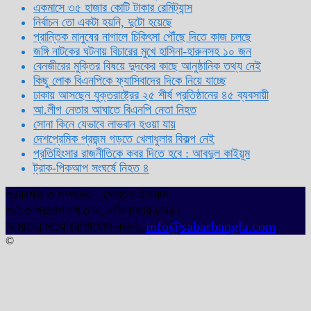
একমাসে ৩৫ হাজার কোটি টাকার রেমিট্যান্স
নির্বাচন তো একটা হয়নি, দুটো হয়েছে
প্রান্তিক মানুষের নাগালে চিকিৎসা পৌঁছে দিতে কাজ চলছে
জঙ্গি নাটকের ঘটনায় বিচারের মুখে হাসিনা-হারুনসহ ১০ জন
বেনজীরের মুক্তির বিষয়ে দুদকের কাছে আনুষ্ঠানিক তথ্য নেই
কিছু লোক বিএনপিকে ফ্যাসিবাদের দিকে নিয়ে যাচ্ছে
ঢাকায় আসছেন যুক্তরাষ্ট্রের ২৫ শীর্ষ প্রতিষ্ঠানের ৪৫ ব্যবসায়ী
আ.লীগ নেতার আঘাতে বিএনপি নেতা নিহত
সোনা কিনে যেভাবে লাভবান হওয়া যায়
দেশপ্রেমিক প্রজন্ম গড়তে খেলাধুলার বিকল্প নেই
প্রতিহিংসার রাজনীতিকে কবর দিতে হবে : আবদুল কাইয়ূম
ট্রাক-পিকআপ সংঘর্ষে নিহত ৪
প্রকাশক ও সম্পাদক : সোহানা ইসলাম
৩/১৩ প্রতাপদাশ লেন, লক্ষিবাজার ঢাকা।
আমাদের সাথে যোগাযোগ করুন:
info@sabarbangla.com
©