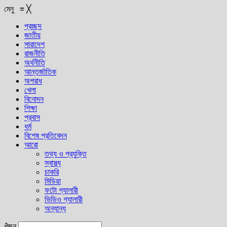
মেনু
≡
╳
প্রচ্ছদ
জাতীয়
সারাদেশ
রাজনীতি
অর্থনীতি
আন্তর্জাতিক
অপরাধ
খেলা
বিনোদন
শিক্ষা
প্রবাস
ধর্ম
বিশেষ প্রতিবেদন
আরো
তথ্য ও প্রযুক্তি
স্বাস্থ্য
চাকরি
মিডিয়া
ফটো গ্যালারী
ভিডিও গ্যালারী
অন্যান্য
খুঁজুন