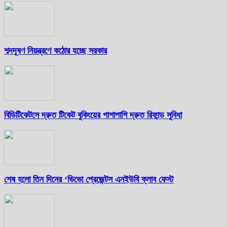
শব্দদূষণ নিয়ন্ত্রণে কঠোর হচ্ছে সরকার
বিডিটিকেটসে দ্রুত টিকেট বুকিংয়ের পাশাপাশি দ্রুত রিফান্ড সুবিধা
শেষ হলো তিন দিনের ‘ভিভো প্রেজেন্টস এনইউবি ক্লাব ফেস্ট