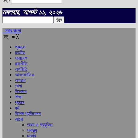
মঙ্গলবার, আগস্ট ১১, ২০২৬
সবার বাংলা
মেনু
≡
╳
প্রচ্ছদ
জাতীয়
সারাদেশ
রাজনীতি
অর্থনীতি
আন্তর্জাতিক
অপরাধ
খেলা
বিনোদন
শিক্ষা
প্রবাস
ধর্ম
বিশেষ প্রতিবেদন
আরো
তথ্য ও প্রযুক্তি
স্বাস্থ্য
চাকরি