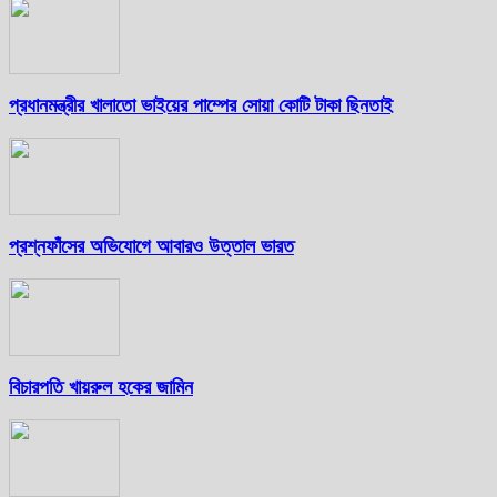
প্রধানমন্ত্রীর খালাতো ভাইয়ের পাম্পের সোয়া কোটি টাকা ছিনতাই
প্রশ্নফাঁসের অভিযোগে আবারও উত্তাল ভারত
বিচারপতি খায়রুল হকের জামিন