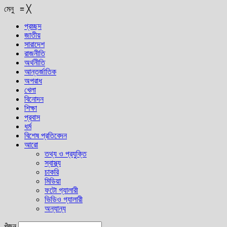
মেনু
≡
╳
প্রচ্ছদ
জাতীয়
সারাদেশ
রাজনীতি
অর্থনীতি
আন্তর্জাতিক
অপরাধ
খেলা
বিনোদন
শিক্ষা
প্রবাস
ধর্ম
বিশেষ প্রতিবেদন
আরো
তথ্য ও প্রযুক্তি
স্বাস্থ্য
চাকরি
মিডিয়া
ফটো গ্যালারী
ভিডিও গ্যালারী
অন্যান্য
খুঁজুন