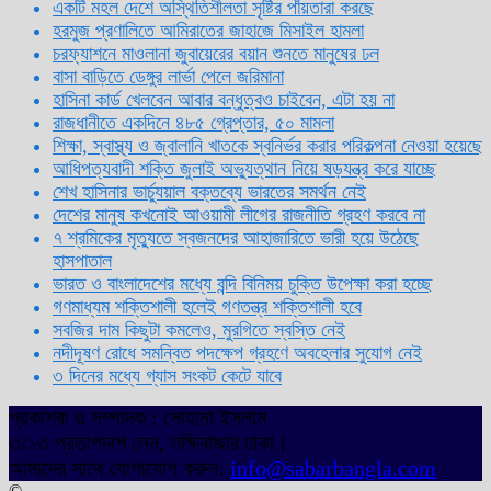
একটি মহল দেশে অস্থিতিশীলতা সৃষ্টির পাঁয়তারা করছে
হরমুজ প্রণালিতে আমিরাতের জাহাজে মিসাইল হামলা
চরফ্যাশনে মাওলানা জুবায়েরের বয়ান শুনতে মানুষের ঢল
বাসা বাড়িতে ডেঙ্গুর লার্ভা পেলে জরিমানা
হাসিনা কার্ড খেলবেন আবার বন্ধুত্বও চাইবেন, এটা হয় না
রাজধানীতে একদিনে ৪৮৫ গ্রেপ্তার, ৫০ মামলা
শিক্ষা, স্বাস্থ্য ও জ্বালানি খাতকে স্বনির্ভর করার পরিকল্পনা নেওয়া হয়েছে
আধিপত্যবাদী শক্তি জুলাই অভ্যুত্থান নিয়ে ষড়যন্ত্র করে যাচ্ছে
শেখ হাসিনার ভার্চ্যুয়াল বক্তব্যে ভারতের সমর্থন নেই
দেশের মানুষ কখনোই আওয়ামী লীগের রাজনীতি গ্রহণ করবে না
৭ শ্রমিকের মৃত্যুতে স্বজনদের আহাজারিতে ভারী হয়ে উঠেছে
হাসপাতাল
ভারত ও বাংলাদেশের মধ্যে বন্দি বিনিময় চুক্তি উপেক্ষা করা হচ্ছে
গণমাধ্যম শক্তিশালী হলেই গণতন্ত্র শক্তিশালী হবে
সবজির দাম কিছুটা কমলেও, মুরগিতে স্বস্তি নেই
নদীদূষণ রোধে সমন্বিত পদক্ষেপ গ্রহণে অবহেলার সুযোগ নেই
৩ দিনের মধ্যে গ্যাস সংকট কেটে যাবে
প্রকাশক ও সম্পাদক : সোহানা ইসলাম
৩/১৩ প্রতাপদাশ লেন, লক্ষিবাজার ঢাকা।
আমাদের সাথে যোগাযোগ করুন:
info@sabarbangla.com
©