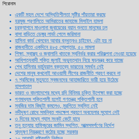
শিরোনাম
একটি মহল দেশে অস্থিতিশীলতা সৃষ্টির পাঁয়তারা করছে
হরমুজ প্রণালিতে আমিরাতের জাহাজে মিসাইল হামলা
চরফ্যাশনে মাওলানা জুবায়েরের বয়ান শুনতে মানুষের ঢল
বাসা বাড়িতে ডেঙ্গুর লার্ভা পেলে জরিমানা
হাসিনা কার্ড খেলবেন আবার বন্ধুত্বও চাইবেন, এটা হয় না
রাজধানীতে একদিনে ৪৮৫ গ্রেপ্তার, ৫০ মামলা
শিক্ষা, স্বাস্থ্য ও জ্বালানি খাতকে স্বনির্ভর করার পরিকল্পনা নেওয়া হয়েছে
আধিপত্যবাদী শক্তি জুলাই অভ্যুত্থান নিয়ে ষড়যন্ত্র করে যাচ্ছে
শেখ হাসিনার ভার্চ্যুয়াল বক্তব্যে ভারতের সমর্থন নেই
দেশের মানুষ কখনোই আওয়ামী লীগের রাজনীতি গ্রহণ করবে না
৭ শ্রমিকের মৃত্যুতে স্বজনদের আহাজারিতে ভারী হয়ে উঠেছে
হাসপাতাল
ভারত ও বাংলাদেশের মধ্যে বন্দি বিনিময় চুক্তি উপেক্ষা করা হচ্ছে
গণমাধ্যম শক্তিশালী হলেই গণতন্ত্র শক্তিশালী হবে
সবজির দাম কিছুটা কমলেও, মুরগিতে স্বস্তি নেই
নদীদূষণ রোধে সমন্বিত পদক্ষেপ গ্রহণে অবহেলার সুযোগ নেই
৩ দিনের মধ্যে গ্যাস সংকট কেটে যাবে
তনু হত্যায় হাফিজুরের জামিন স্থগিত, আত্মসমর্পণের নির্দেশ
শব্দদূষণ নিয়ন্ত্রণে কঠোর হচ্ছে সরকার
২০ আগস্ট রাষ্ট্রপতি নির্বাচন