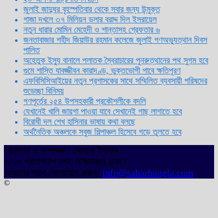
জুলাই জাদুঘর বৃহস্পতিবার থেকে সবার জন্য উন্মুক্ত
গাজা দখলে ৩৭ মিলিয়ন ডলার বরাদ্দ দিল ইসরায়েল
নতুন ধারার মোমিন মেহেদী ও শান্তাসহ গ্রেফতার ৬
জনতাবাজার শহীদ জিয়াউর রহমান কলেজে জুলাই গণঅভ্যুত্থান দিবস
পালিত
অহেতুক ইস্যু বানালে পলাতক স্বৈরাচারের পুনরুত্থানের পথ সুগম হবে
গুমে শাস্তি যাবজ্জীবন কারাদণ্ড, ভুক্তভোগী পাবে ক্ষতিপূরণ
এফবিসিসিআইয়ের নতুন প্রশাসকের সাথে সম্মিলিত ব্যবসায়ী পরিষদের
শুভেচ্ছা বিনিময়
গণপূর্তের ২৫৪ উপসহকারী প্রকৌশলীকে বদলি
যেখানেই খালি জায়গা পাওয়া যাবে সেখানেই গাছ লাগাতে হবে
বিরোধী দল শেখ হাসিনার ভাষায় কথা বলছে
অর্থনৈতিক অঞ্চলকে সবুজ শিল্পাঞ্চল হিসেবে গড়ে তুলতে হবে
প্রকাশক ও সম্পাদক : সোহানা ইসলাম
৩/১৩ প্রতাপদাশ লেন, লক্ষিবাজার ঢাকা।
আমাদের সাথে যোগাযোগ করুন:
info@sabarbangla.com
©