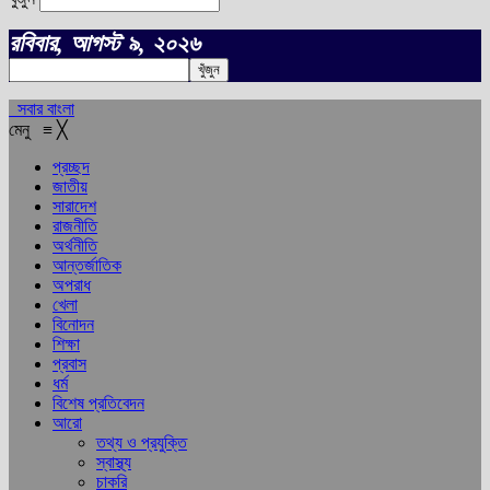
রবিবার, আগস্ট ৯, ২০২৬
সবার বাংলা
মেনু
≡
╳
প্রচ্ছদ
জাতীয়
সারাদেশ
রাজনীতি
অর্থনীতি
আন্তর্জাতিক
অপরাধ
খেলা
বিনোদন
শিক্ষা
প্রবাস
ধর্ম
বিশেষ প্রতিবেদন
আরো
তথ্য ও প্রযুক্তি
স্বাস্থ্য
চাকরি