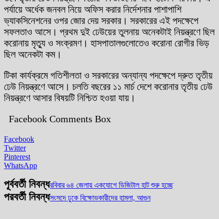
পর্যায়ে অর্ধেক জনবল নিয়ে অফিস করার নির্দেশনার পাশাপাশি
ভ্যাকসিনেশনের ওপর জোর দেয় সরকার। সরকারের এই পদক্ষেপে
সফলতাও আসে। প্রথম দুই ঢেউয়ের তুলনায় অনেকটাই নিয়ন্ত্রণে ছিল
করোনায় মৃত্যু ও সংক্রমণ। হাসপাতালগুলোতেও করোনা রোগীর ভিড়
ছিল অনেকটা কম।
টিকা কার্যক্রমে গতিশীলতা ও সরকারের অন্যান্য পদক্ষেপে দ্রুত তৃতীয়
ঢেউ নিয়ন্ত্রণে আসে। চলতি বছরের ১১ মার্চ দেশে করোনার তৃতীয় ঢেউ
নিয়ন্ত্রণে আসার বিষয়টি নিশ্চিত হওয়া যায়।
Facebook Comments Box
Facebook
Twitter
Pinterest
WhatsApp
পূর্ববর্তী নিবন্ধ
রবিবার ৬৪ জেলায় একযোগে ডিজিটাল হাট শুরু হচ্ছে
পরবর্তী নিবন্ধ
সংসদে ঢুকে বিক্ষোভকারীদের হামলা, আগুন