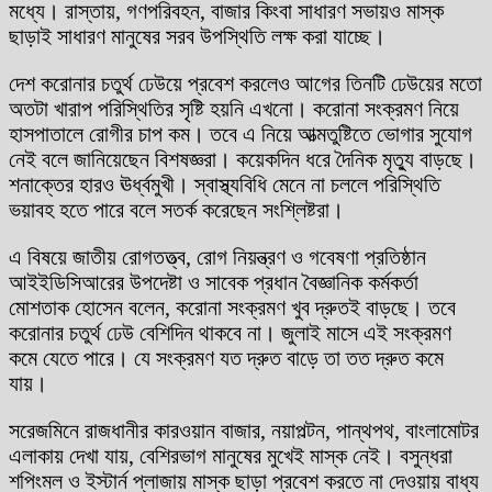
মধ্যে। রাস্তায়, গণপরিবহন, বাজার কিংবা সাধারণ সভায়ও মাস্ক
ছাড়াই সাধারণ মানুষের সরব উপস্থিতি লক্ষ করা যাচ্ছে।
দেশ করোনার চতুর্থ ঢেউয়ে প্রবেশ করলেও আগের তিনটি ঢেউয়ের মতো
অতটা খারাপ পরিস্থিতির সৃষ্টি হয়নি এখনো। করোনা সংক্রমণ নিয়ে
হাসপাতালে রোগীর চাপ কম। তবে এ নিয়ে আত্মতুষ্টিতে ভোগার সুযোগ
নেই বলে জানিয়েছেন বিশষজ্ঞরা। কয়েকদিন ধরে দৈনিক মৃত্যু বাড়ছে।
শনাক্তের হারও ঊর্ধ্বমুখী। স্বাস্থ্যবিধি মেনে না চললে পরিস্থিতি
ভয়াবহ হতে পারে বলে সতর্ক করেছেন সংশ্লিষ্টরা।
এ বিষয়ে জাতীয় রোগতত্ত্ব, রোগ নিয়ন্ত্রণ ও গবেষণা প্রতিষ্ঠান
আইইডিসিআরের উপদেষ্টা ও সাবেক প্রধান বৈজ্ঞানিক কর্মকর্তা
মোশতাক হোসেন বলেন, করোনা সংক্রমণ খুব দ্রুতই বাড়ছে। তবে
করোনার চতুর্থ ঢেউ বেশিদিন থাকবে না। জুলাই মাসে এই সংক্রমণ
কমে যেতে পারে। যে সংক্রমণ যত দ্রুত বাড়ে তা তত দ্রুত কমে
যায়।
সরেজমিনে রাজধানীর কারওয়ান বাজার, নয়াপল্টন, পান্থপথ, বাংলামোটর
এলাকায় দেখা যায়, বেশিরভাগ মানুষের মুখেই মাস্ক নেই। বসুন্ধরা
শপিংমল ও ইস্টার্ন প্লাজায় মাস্ক ছাড়া প্রবেশ করতে না দেওয়ায় বাধ্য