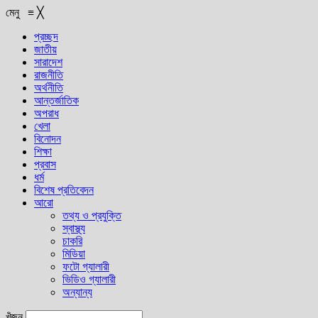
মেনু
≡
╳
প্রচ্ছদ
জাতীয়
সারাদেশ
রাজনীতি
অর্থনীতি
আন্তর্জাতিক
অপরাধ
খেলা
বিনোদন
শিক্ষা
প্রবাস
ধর্ম
বিশেষ প্রতিবেদন
আরো
তথ্য ও প্রযুক্তি
স্বাস্থ্য
চাকরি
মিডিয়া
ফটো গ্যালারী
ভিডিও গ্যালারী
অন্যান্য
খুঁজুন