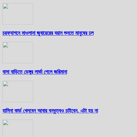
চরফ্যাশনে মাওলানা জুবায়েরের বয়ান শুনতে মানুষের ঢল
বাসা বাড়িতে ডেঙ্গুর লার্ভা পেলে জরিমানা
হাসিনা কার্ড খেলবেন আবার বন্ধুত্বও চাইবেন, এটা হয় না