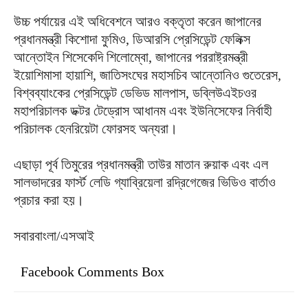
উচ্চ পর্যায়ের এই অধিবেশনে আরও বক্তৃতা করেন জাপানের
প্রধানমন্ত্রী কিশোদা ফুমিও, ডিআরসি প্রেসিডেন্ট ফেলিক্স
আন্তোইন শিসেকেদি শিলোম্বো, জাপানের পররাষ্ট্রমন্ত্রী
ইয়োশিমাসা হায়াশি, জাতিসংঘের মহাসচিব আন্তোনিও গুতেরেস,
বিশ্বব্যাংকের প্রেসিডেন্ট ডেভিড মালপাস, ডব্লিউএইচওর
মহাপরিচালক ডক্টর টেড্রোস আধানম এবং ইউনিসেফের নির্বাহী
পরিচালক হেনরিয়েটা ফোরসহ অন্যরা।
এছাড়া পূর্ব তিমুরের প্রধানমন্ত্রী তাউর মাতান রুয়াক এবং এল
সালভাদরের ফার্স্ট লেডি গ্যাব্রিয়েলা রদ্রিগেজের ভিডিও বার্তাও
প্রচার করা হয়।
সবারবাংলা/এসআই
Facebook Comments Box