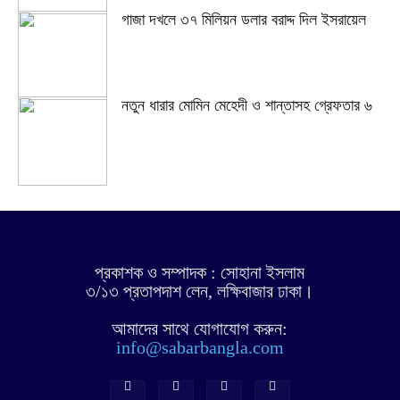
গাজা দখলে ৩৭ মিলিয়ন ডলার বরাদ্দ দিল ইসরায়েল
নতুন ধারার মোমিন মেহেদী ও শান্তাসহ গ্রেফতার ৬
প্রকাশক ও সম্পাদক : সোহানা ইসলাম
৩/১৩ প্রতাপদাশ লেন, লক্ষিবাজার ঢাকা।
আমাদের সাথে যোগাযোগ করুন:
info@sabarbangla.com