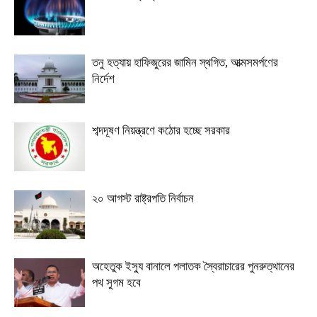
তনু হত্যায় হাফিজুরের জামিন স্থগিত, আত্মসমর্পণের
নির্দেশ
শব্দদূষণ নিয়ন্ত্রণে কঠোর হচ্ছে সরকার
২০ আগস্ট রাষ্ট্রপতি নির্বাচন
অহেতুক ইস্যু বানালে পলাতক স্বৈরাচারের পুনরুত্থানের
পথ সুগম হবে