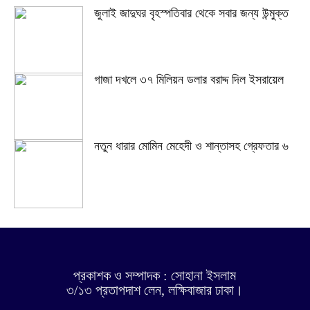
জুলাই জাদুঘর বৃহস্পতিবার থেকে সবার জন্য উন্মুক্ত
গাজা দখলে ৩৭ মিলিয়ন ডলার বরাদ্দ দিল ইসরায়েল
নতুন ধারার মোমিন মেহেদী ও শান্তাসহ গ্রেফতার ৬
প্রকাশক ও সম্পাদক : সোহানা ইসলাম
৩/১৩ প্রতাপদাশ লেন, লক্ষিবাজার ঢাকা।