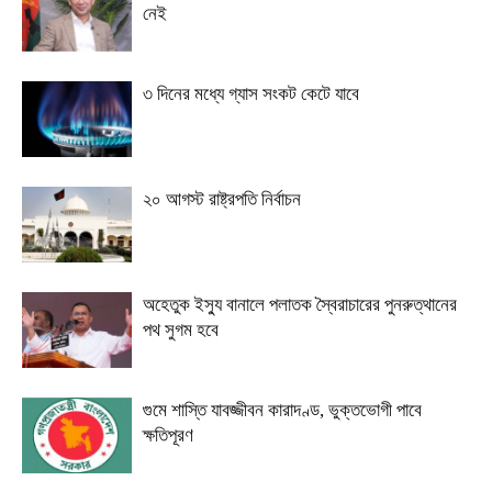
নেই
৩ দিনের মধ্যে গ্যাস সংকট কেটে যাবে
২০ আগস্ট রাষ্ট্রপতি নির্বাচন
অহেতুক ইস্যু বানালে পলাতক স্বৈরাচারের পুনরুত্থানের
পথ সুগম হবে
গুমে শাস্তি যাবজ্জীবন কারাদণ্ড, ভুক্তভোগী পাবে
ক্ষতিপূরণ