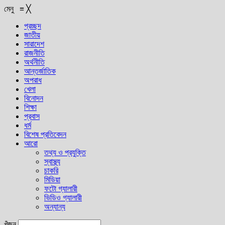
মেনু
≡
╳
প্রচ্ছদ
জাতীয়
সারাদেশ
রাজনীতি
অর্থনীতি
আন্তর্জাতিক
অপরাধ
খেলা
বিনোদন
শিক্ষা
প্রবাস
ধর্ম
বিশেষ প্রতিবেদন
আরো
তথ্য ও প্রযুক্তি
স্বাস্থ্য
চাকরি
মিডিয়া
ফটো গ্যালারী
ভিডিও গ্যালারী
অন্যান্য
খুঁজুন