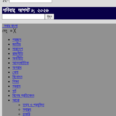
শনিবার, আগস্ট ৮, ২০২৬
সবার বাংলা
মেনু
≡
╳
প্রচ্ছদ
জাতীয়
সারাদেশ
রাজনীতি
অর্থনীতি
আন্তর্জাতিক
অপরাধ
খেলা
বিনোদন
শিক্ষা
প্রবাস
ধর্ম
বিশেষ প্রতিবেদন
আরো
তথ্য ও প্রযুক্তি
স্বাস্থ্য
চাকরি