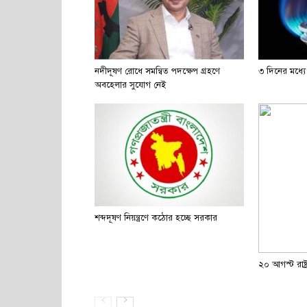
নদীদূষণ রোধে সমন্বিত পদক্ষেপ গ্রহণে
৩ দিনের মধ্যে
অবহেলার সুযোগ নেই
শব্দদূষণ নিয়ন্ত্রণে কঠোর হচ্ছে সরকার
২০ আগস্ট রাষ্ট্