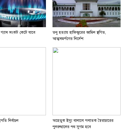
 গ্যাস সংকট কেটে যাবে
তনু হত্যায় হাফিজুরের জামিন স্থগিত,
আত্মসমর্পণের নির্দেশ
রপতি নির্বাচন
অহেতুক ইস্যু বানালে পলাতক স্বৈরাচারের
পুনরুত্থানের পথ সুগম হবে