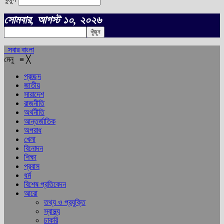
সোমবার, আগস্ট ১০, ২০২৬
সবার বাংলা
মেনু
≡
╳
প্রচ্ছদ
জাতীয়
সারাদেশ
রাজনীতি
অর্থনীতি
আন্তর্জাতিক
অপরাধ
খেলা
বিনোদন
শিক্ষা
প্রবাস
ধর্ম
বিশেষ প্রতিবেদন
আরো
তথ্য ও প্রযুক্তি
স্বাস্থ্য
চাকরি