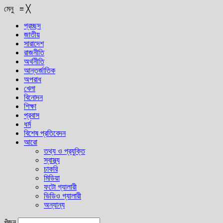
মেনু
≡
╳
প্রচ্ছদ
জাতীয়
সারাদেশ
রাজনীতি
অর্থনীতি
আন্তর্জাতিক
অপরাধ
খেলা
বিনোদন
শিক্ষা
প্রবাস
ধর্ম
বিশেষ প্রতিবেদন
আরো
তথ্য ও প্রযুক্তি
স্বাস্থ্য
চাকরি
মিডিয়া
ফটো গ্যালারী
ভিডিও গ্যালারী
অন্যান্য
খুঁজুন