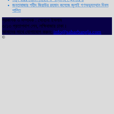
জনতাবাজার শহীদ জিয়াউর রহমান কলেজে জুলাই গণঅভ্যুত্থান দিবস
পালিত
প্রকাশক ও সম্পাদক : সোহানা ইসলাম
৩/১৩ প্রতাপদাশ লেন, লক্ষিবাজার ঢাকা।
আমাদের সাথে যোগাযোগ করুন:
info@sabarbangla.com
©