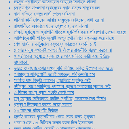
হরমুজ প্রণালিতে আমিরাতের জাহাজে মিসাইল হামলা
চরফ্যাশনে মাওলানা জুবায়েরের বয়ান শুনতে মানুষের ঢল
বাসা বাড়িতে ডেঙ্গুর লার্ভা পেলে জরিমানা
হাসিনা কার্ড খেলবেন আবার বন্ধুত্বও চাইবেন, এটা হয় না
রাজধানীতে একদিনে ৪৮৫ গ্রেপ্তার, ৫০ মামলা
শিক্ষা, স্বাস্থ্য ও জ্বালানি খাতকে স্বনির্ভর করার পরিকল্পনা নেওয়া হয়েছে
আধিপত্যবাদী শক্তি জুলাই অভ্যুত্থান নিয়ে ষড়যন্ত্র করে যাচ্ছে
শেখ হাসিনার ভার্চ্যুয়াল বক্তব্যে ভারতের সমর্থন নেই
দেশের মানুষ কখনোই আওয়ামী লীগের রাজনীতি গ্রহণ করবে না
৭ শ্রমিকের মৃত্যুতে স্বজনদের আহাজারিতে ভারী হয়ে উঠেছে
হাসপাতাল
ভারত ও বাংলাদেশের মধ্যে বন্দি বিনিময় চুক্তি উপেক্ষা করা হচ্ছে
গণমাধ্যম শক্তিশালী হলেই গণতন্ত্র শক্তিশালী হবে
সবজির দাম কিছুটা কমলেও, মুরগিতে স্বস্তি নেই
নদীদূষণ রোধে সমন্বিত পদক্ষেপ গ্রহণে অবহেলার সুযোগ নেই
৩ দিনের মধ্যে গ্যাস সংকট কেটে যাবে
তনু হত্যায় হাফিজুরের জামিন স্থগিত, আত্মসমর্পণের নির্দেশ
শব্দদূষণ নিয়ন্ত্রণে কঠোর হচ্ছে সরকার
২০ আগস্ট রাষ্ট্রপতি নির্বাচন
জুলাই জাদুঘর বৃহস্পতিবার থেকে সবার জন্য উন্মুক্ত
গাজা দখলে ৩৭ মিলিয়ন ডলার বরাদ্দ দিল ইসরায়েল
নতুন ধারার মোমিন মেহেদী ও শান্তাসহ গ্রেফতার ৬