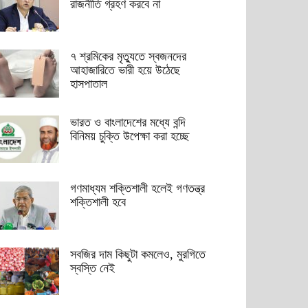
রাজনীতি গ্রহণ করবে না
৭ শ্রমিকের মৃত্যুতে স্বজনদের
আহাজারিতে ভারী হয়ে উঠেছে
হাসপাতাল
ভারত ও বাংলাদেশের মধ্যে বন্দি
বিনিময় চুক্তি উপেক্ষা করা হচ্ছে
গণমাধ্যম শক্তিশালী হলেই গণতন্ত্র
শক্তিশালী হবে
সবজির দাম কিছুটা কমলেও, মুরগিতে
স্বস্তি নেই