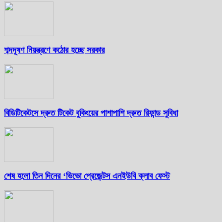
শব্দদূষণ নিয়ন্ত্রণে কঠোর হচ্ছে সরকার
বিডিটিকেটসে দ্রুত টিকেট বুকিংয়ের পাশাপাশি দ্রুত রিফান্ড সুবিধা
শেষ হলো তিন দিনের ‘ভিভো প্রেজেন্টস এনইউবি ক্লাব ফেস্ট