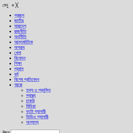
মেনু
≡
╳
প্রচ্ছদ
জাতীয়
সারাদেশ
রাজনীতি
অর্থনীতি
আন্তর্জাতিক
অপরাধ
খেলা
বিনোদন
শিক্ষা
প্রবাস
ধর্ম
বিশেষ প্রতিবেদন
আরো
তথ্য ও প্রযুক্তি
স্বাস্থ্য
চাকরি
মিডিয়া
ফটো গ্যালারী
ভিডিও গ্যালারী
অন্যান্য
খুঁজুন