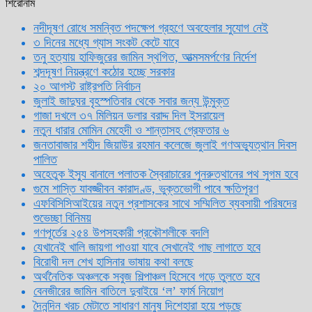
শিরোনাম
নদীদূষণ রোধে সমন্বিত পদক্ষেপ গ্রহণে অবহেলার সুযোগ নেই
৩ দিনের মধ্যে গ্যাস সংকট কেটে যাবে
তনু হত্যায় হাফিজুরের জামিন স্থগিত, আত্মসমর্পণের নির্দেশ
শব্দদূষণ নিয়ন্ত্রণে কঠোর হচ্ছে সরকার
২০ আগস্ট রাষ্ট্রপতি নির্বাচন
জুলাই জাদুঘর বৃহস্পতিবার থেকে সবার জন্য উন্মুক্ত
গাজা দখলে ৩৭ মিলিয়ন ডলার বরাদ্দ দিল ইসরায়েল
নতুন ধারার মোমিন মেহেদী ও শান্তাসহ গ্রেফতার ৬
জনতাবাজার শহীদ জিয়াউর রহমান কলেজে জুলাই গণঅভ্যুত্থান দিবস
পালিত
অহেতুক ইস্যু বানালে পলাতক স্বৈরাচারের পুনরুত্থানের পথ সুগম হবে
গুমে শাস্তি যাবজ্জীবন কারাদণ্ড, ভুক্তভোগী পাবে ক্ষতিপূরণ
এফবিসিসিআইয়ের নতুন প্রশাসকের সাথে সম্মিলিত ব্যবসায়ী পরিষদের
শুভেচ্ছা বিনিময়
গণপূর্তের ২৫৪ উপসহকারী প্রকৌশলীকে বদলি
যেখানেই খালি জায়গা পাওয়া যাবে সেখানেই গাছ লাগাতে হবে
বিরোধী দল শেখ হাসিনার ভাষায় কথা বলছে
অর্থনৈতিক অঞ্চলকে সবুজ শিল্পাঞ্চল হিসেবে গড়ে তুলতে হবে
বেনজীরের জামিন বাতিলে দুবাইয়ে ‌‘ল’ ফার্ম নিয়োগ
দৈনন্দিন খরচ মেটাতে সাধারণ মানুষ দিশেহারা হয়ে পড়ছে