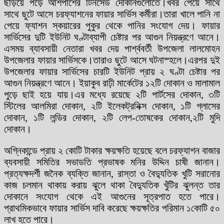
ছড়িয়ে পড়ে আশপাশের টিনসেড দোকানগুলোতে।খবর পেয়ে সাথে
সাথে ছুটে আসে চরফ্যাশনের ফায়ার সার্ভিস কর্মীরা।তারা খালে পানি না
পেয়ে ফ্যাশন স্কয়ারের পুকুর থেকে পানির সংযোগ দেয়। ফায়ার
সার্ভিসের দুটি ইউনিট ঘণ্টাব্যাপী চেষ্টার পর আগুন নিয়ন্ত্রণে আনে।
এসময় ব্যাবসায়ী নেতারা খবর দেয় পার্শ্ববর্তী উপজেলা লালমোহন
উপজেলার ফায়ার সার্ভিসকে।তারাও ছুটে আসে ঘটনাস্হলে।এরপর দুই
উপজেলার ফায়ার সার্ভিসের চারটি ইউনিট প্রায় ২ ঘণ্টা চেষ্টার পর
আগুন নিয়ন্ত্রণে আনে। ইয়াকুব রাঢ়ী মার্কেটের ১২টি দোকান ও মালামাল
পুড়ে ছাই হয়ে যায়।এর মধ্যে রয়েছে ২টি পার্টসের দোকান, ৩টি
স্টিলের আলমিরা দোকান, ২টি ইলেকট্রনিক্স দোকান, ১টি গ্লাসের
দোকান, ১টি লন্ডির দোকান, ২টি লেপ-তোষকের দোকান,২টি মুদি
দোকান।
অগ্নিকান্ডে প্রায় ২ কোটি টাকার ক্ষয়ক্ষতি হয়েছে বলে চরফ্যাশন বাজার
ব্যবসায়ী সমিতির সভাডতি প্রভাষক মনির উদ্দিন চাষী জানান।
প্রত্যক্ষদর্শী জনৈক ব্যক্তি জানান, রাস্তা ও বৈদ্যুতিক খুটি সরানোর
কাজ চলমান থাকায় করায় ঝুলে থাকা বৈদ্যুতিক খুঁটির ঝুলন্ত তার
দোকানে সংযোগ থেকে এই আগুনের সূত্রপাত হতে পারে।
প্রাথমিকভাবে ফায়ার সার্ভিস দাবি করেছে ক্ষয়ক্ষতির পরিমান ১কোটি ৫০
লাখ হতে পারে।