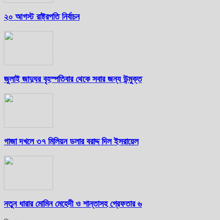
২০ আগস্ট রাষ্ট্রপতি নির্বাচন
জুলাই জাদুঘর বৃহস্পতিবার থেকে সবার জন্য উন্মুক্ত
গাজা দখলে ৩৭ মিলিয়ন ডলার বরাদ্দ দিল ইসরায়েল
নতুন ধারার মোমিন মেহেদী ও শান্তাসহ গ্রেফতার ৬