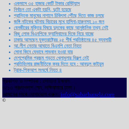
একমাসে ৩৫ হাজার কোটি টাকার রেমিট্যান্স
নির্বাচন তো একটা হয়নি, দুটো হয়েছে
প্রান্তিক মানুষের নাগালে চিকিৎসা পৌঁছে দিতে কাজ চলছে
জঙ্গি নাটকের ঘটনায় বিচারের মুখে হাসিনা-হারুনসহ ১০ জন
বেনজীরের মুক্তির বিষয়ে দুদকের কাছে আনুষ্ঠানিক তথ্য নেই
কিছু লোক বিএনপিকে ফ্যাসিবাদের দিকে নিয়ে যাচ্ছে
ঢাকায় আসছেন যুক্তরাষ্ট্রের ২৫ শীর্ষ প্রতিষ্ঠানের ৪৫ ব্যবসায়ী
আ.লীগ নেতার আঘাতে বিএনপি নেতা নিহত
সোনা কিনে যেভাবে লাভবান হওয়া যায়
দেশপ্রেমিক প্রজন্ম গড়তে খেলাধুলার বিকল্প নেই
প্রতিহিংসার রাজনীতিকে কবর দিতে হবে : আবদুল কাইয়ূম
ট্রাক-পিকআপ সংঘর্ষে নিহত ৪
প্রকাশক ও সম্পাদক : সোহানা ইসলাম
৩/১৩ প্রতাপদাশ লেন, লক্ষিবাজার ঢাকা।
আমাদের সাথে যোগাযোগ করুন:
info@sabarbangla.com
©