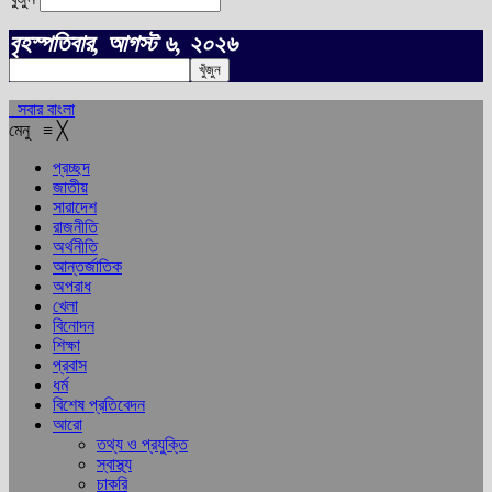
বৃহস্পতিবার, আগস্ট ৬, ২০২৬
সবার বাংলা
মেনু
≡
╳
প্রচ্ছদ
জাতীয়
সারাদেশ
রাজনীতি
অর্থনীতি
আন্তর্জাতিক
অপরাধ
খেলা
বিনোদন
শিক্ষা
প্রবাস
ধর্ম
বিশেষ প্রতিবেদন
আরো
তথ্য ও প্রযুক্তি
স্বাস্থ্য
চাকরি