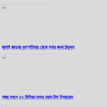
জুলাই জাদুঘর বৃহস্পতিবার থেকে সবার জন্য উন্মুক্ত
গাজা দখলে ৩৭ মিলিয়ন ডলার বরাদ্দ দিল ইসরায়েল