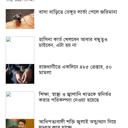
বাসা বাড়িতে ডেঙ্গুর লার্ভা পেলে জরিমানা
হাসিনা কার্ড খেলবেন আবার বন্ধুত্বও
চাইবেন, এটা হয় না
রাজধানীতে একদিনে ৪৮৫ গ্রেপ্তার, ৫০
মামলা
শিক্ষা, স্বাস্থ্য ও জ্বালানি খাতকে স্বনির্ভর
করার পরিকল্পনা নেওয়া হয়েছে
আধিপত্যবাদী শক্তি জুলাই অভ্যুত্থান নিয়ে
ষড়যন্ত্র করে যাচ্ছে