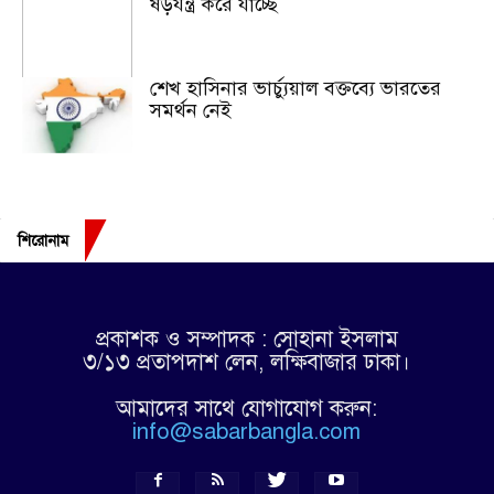
ষড়যন্ত্র করে যাচ্ছে
শেখ হাসিনার ভার্চ্যুয়াল বক্তব্যে ভারতের
সমর্থন নেই
শিরোনাম
প্রকাশক ও সম্পাদক : সোহানা ইসলাম
৩/১৩ প্রতাপদাশ লেন, লক্ষিবাজার ঢাকা।
আমাদের সাথে যোগাযোগ করুন:
info@sabarbangla.com