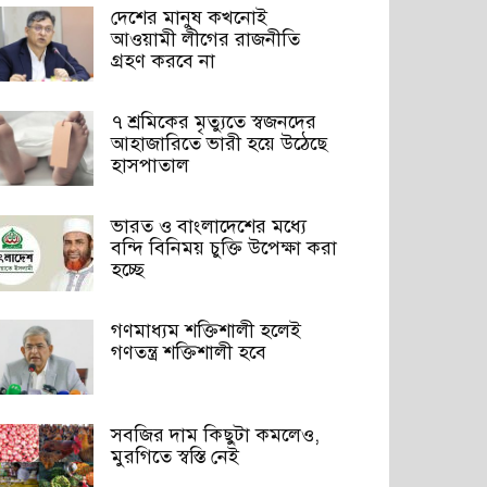
দেশের মানুষ কখনোই
আওয়ামী লীগের রাজনীতি
গ্রহণ করবে না
৭ শ্রমিকের মৃত্যুতে স্বজনদের
আহাজারিতে ভারী হয়ে উঠেছে
হাসপাতাল
ভারত ও বাংলাদেশের মধ্যে
বন্দি বিনিময় চুক্তি উপেক্ষা করা
হচ্ছে
গণমাধ্যম শক্তিশালী হলেই
গণতন্ত্র শক্তিশালী হবে
সবজির দাম কিছুটা কমলেও,
মুরগিতে স্বস্তি নেই