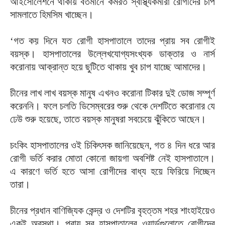
আইসোলেশনে থাকায় বর্তমানে কর্মরত স্বাস্থ্যকর্মীরা রোগীদের চাপ
সামলাতে হিমসিম খাচ্ছেন।
‘গত কয় দিনে যত রোগী হাসপাতালে তাদের প্রায় সব রোগীই
বয়স্ক। হাসপাতালের উল্লেখযোগ্যসংখ্যক ডাক্তার ও নার্স
করোনায় আক্রান্ত হয়ে ছুটিতে থাকায় খুব চাপ যাচ্ছে আমাদের।
চীনের লাখ লাখ বয়স্ক মানুষ এখনও করোনা টিকার দুই ডোজ সম্পূর্ণ
করেননি। ফলে চলতি ডিসেম্বরের শুরু থেকে দেশটিতে করোনার যে
ঢেউ শুরু হয়েছে, তাতে বয়স্ক মানুষরা সবচেয়ে ঝুঁকিতে আছেন।
চংকিং ‍হাসপাতালের ওই চিকিৎসক জানিয়েছেন, গত ৪ দিন ধরে আর
রোগী ভর্তি করার মোতা কোনো জায়গা অবশিষ্ট নেই হাসপাতালে।
এ কারণে ভর্তি হতে আসা রোগীদের বাধ্য হয়ে ফিরিয়ে দিচ্ছেন
তারা।
চীনের প্রধান বাণিজ্যিক কেন্দ্র ও দেশটির বৃহত্তম শহর শাংহাইয়েও
একই অবস্থা। প্রায় সব হাসপাতালের ওয়ার্ডগুলোতে রোগীদের