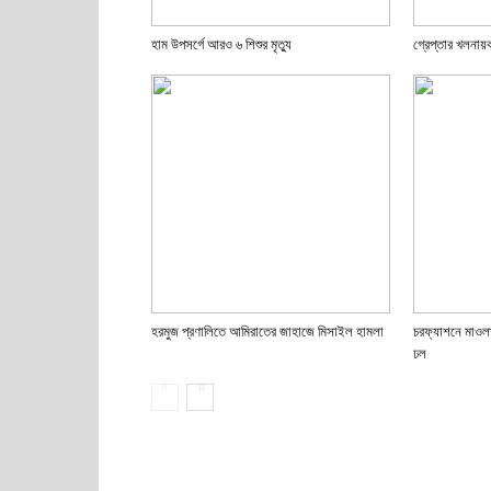
হাম উপসর্গে আরও ৬ শিশুর মৃত্যু
গ্রেপ্তার খলনা
হরমুজ প্রণালিতে আমিরাতের জাহাজে মিসাইল হামলা
চরফ্যাশনে মাওলা
ঢল