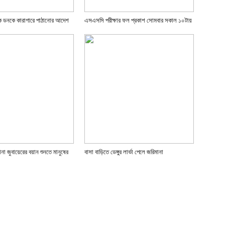
য়ক ডনকে কারাগারে পাঠানোর আদেশ
এসএসসি পরীক্ষার ফল প্রকাশ সোমবার সকাল ১০টায়
না জুবায়েরের বয়ান শুনতে মানুষের
বাসা বাড়িতে ডেঙ্গুর লার্ভা পেলে জরিমানা