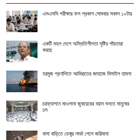
এসএসসি পরীক্ষার ফল প্রকাশ সোমবার সকাল ১০টায়
একটি মহল দেশে অস্থিতিশীলতা সৃষ্টির পাঁয়তারা
করছে
হরমুজ প্রণালিতে আমিরাতের জাহাজে মিসাইল হামলা
চরফ্যাশনে মাওলানা জুবায়েরের বয়ান শুনতে মানুষের
ঢল
বাসা বাড়িতে ডেঙ্গুর লার্ভা পেলে জরিমানা